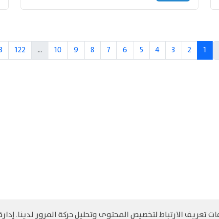
3
122
...
10
9
8
7
6
5
4
3
2
1
 تعريف الارتباط لتخصيص المحتوى وتحليل حركة المرور لدينا. إدارة 
©
حقوق الطبع والنشر مرجح جميع الحقوق محفوظة
سياسة و الخصوصية