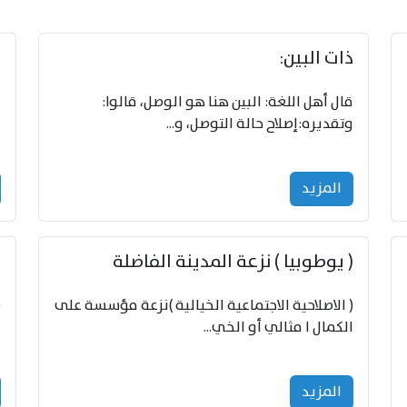
ذات البين:
‏
قال أهل اللغة: البين هنا هو الوصل، قالوا:
-
وتقديره:إصلاح حالة التوصل، و...
‎٠‏- 
المزید
( يوطوبيا ) نزعة المدينة الفاضلة
ي
( الاصلاحية الاجتماعية الخيالية )نزعة مؤسسة على
©
الكمال ا مثالي أو الخي...
ا
المزید