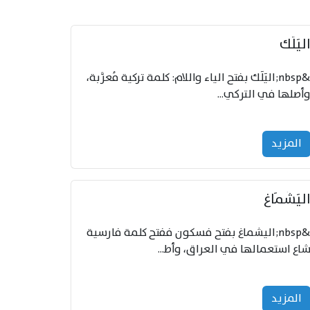
ليَلَك
&nbsp;اليَلَك بفتح الياء واللام: كلمة تركية مُعرَّبة،
أصلها في التركي...
المزید
ليَشْمَاغ
&nbsp;اليشماغ بفتح فسكون ففتح كلمة فارسية
اع استعمالها في العراق، وأط...
المزید