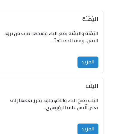
اليُمْنَة
اليُمْنَة واليَمْنة بضم الياء وفتحها: ضرب من برود
اليمن، وفى الحديث: أ...
المزید
اليَلَب
اليَلَب بفتح الياء واللام: جلود يخرز بعضها إلى
بعض تُلْبس على الرؤوس خ...
المزید