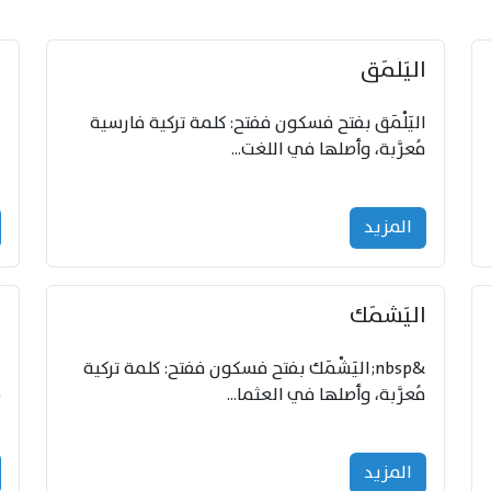
اليَلْمَق
ا
اليَلْمَق بفتح فسكون ففتح: كلمة تركية فارسية
مُعرَّبة، وأصلها في اللغت...
و
المزید
اليَشْمَك
ا
&nbsp;اليَشْمَك بفتح فسكون ففتح: كلمة تركية
مُعرَّبة، وأصلها في العثما...
ش
المزید