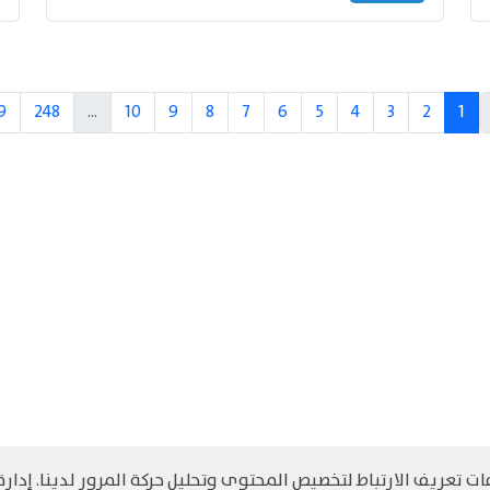
9
248
...
10
9
8
7
6
5
4
3
2
1
 تعريف الارتباط لتخصيص المحتوى وتحليل حركة المرور لدينا. إدارة 
©
حقوق الطبع والنشر مرجح جميع الحقوق محفوظة
سياسة و الخصوصية