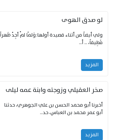
لو صدق الهوى
ولي أيضاً من أثناء قصيدة أولها:وَلمّا لمْ أجِدْ ظَهراً
مُطِيقاً، ... أ...
المزید
صخر العقيلي وزوجته وابنة عمه ليلى
أخبرنا أبو محمد الحسن بن علي الجوهري، حدثنا
أبو عمر محمد بن العباس، حد...
المزید