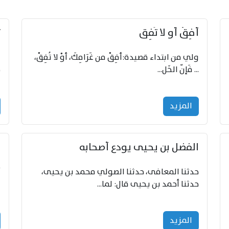
أفِقْ أو لا تُفِق
ت
ولي من ابتداء قصيدة:أفِقْ من غَرَامِكَ، أوْ لا تُفِقْ،
و
... فَإنّ الخَل...
ح
المزید
الفضل بن يحيى يودع أصحابه
ا
حدثنا المعافى، حدثنا الصولي محمد بن يحيى،
أ
حدثنا أحمد بن يحيى قال: لما...
ا
المزید