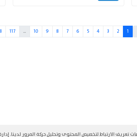
8
117
...
10
9
8
7
6
5
4
3
2
1
 تعريف الارتباط لتخصيص المحتوى وتحليل حركة المرور لدينا. إدارة 
©
حقوق الطبع والنشر مرجح جميع الحقوق محفوظة
سياسة و الخصوصية