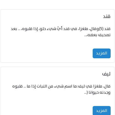
قند
قند (5)وقال، ملغزا، في قند:أيّ شيء حلو، إذا قلبوه، ... بعد
تصحيف بعضه،...
المزید
ليف
قال، ملغزا في ليف:ما اسم شيء من النبات إذا ما ... قلبوه
وجدته حيوانا (...
المزید