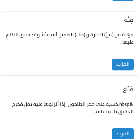
مِنُّه
مركبة من (مِنْ) الجارة و (هاء) الضمير: أي مِنْهُ. وقد سبق التكلم
عليها...
المزید
مَنّاع
&nbsp;خشبة على حجر الطاحون, إذا أنزلوها عليه ثقل فخرج
الدقيق ناعما على...
المزید