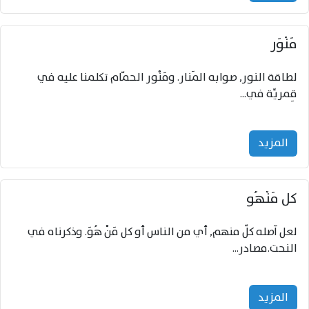
مَنْوَر
لطاقة النور, صوابه المَنار. ومَنْور الحمّام تكلمنا عليه في
قِمريِّة في...
المزید
كل مَنْهُو
لعل آصله كلّ منهم, أي من الناس أو كل مَنْ هُوَ. وذكرناه في
النحت.مصادر...
المزید