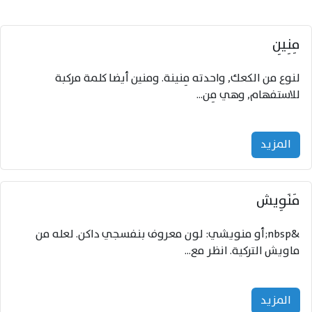
مِنِيِن
لنوع من الكعك, واحدته مِنينة. ومنين أيضا كلمة مركبة
للاستفهام, وهي مِن...
المزید
مَنَوِيش
&nbsp;أو منويشي: لون معروف بنفسجي داكن. لعله من
ماويش التركية. انظر مع...
المزید