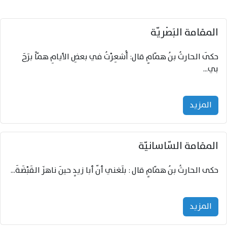
المقامة البَصْريّة
حكَى الحارثُ بنُ همّامٍ قال: أُشعِرْتُ في بعضِ الأيامِ همّاً برَحَ
بي...
المزید
المقامة السّاسانيّة
حكى الحارثُ بنُ همّامٍ قال : بلَغني أنّ أبا زيدٍ حينَ ناهزَ القَبْضَةَ...
المزید