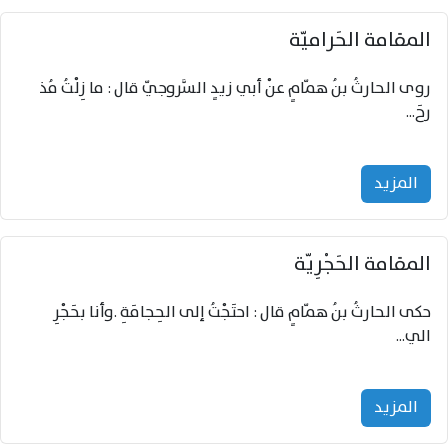
المقامة الحَراميّة
روى الحارثُ بنُ همّامٍ عنْ أبي زيدٍ السَّروجيّ قال : ما زِلْتُ مُذ
رحَ...
المزید
المقامة الحَجْرِيّة
حكى الحارثُ بنُ همّامٍ قال : احتَجْتُ إلى الحِجامَةِ .وأنا بحَجْرِ
الي...
المزید