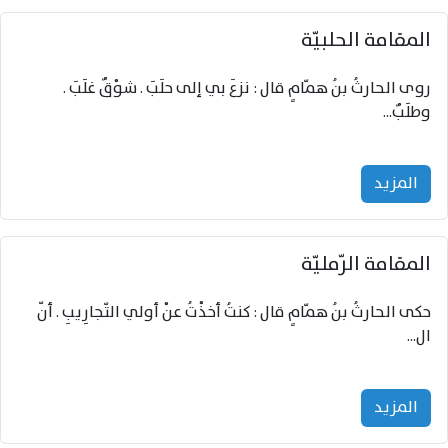
المقامة الحلبيّة
روى الحارثُ بنُ همّامٍ قال : نزعَ بي إلى حلَبَ . شوْقٌ غلَبَ .
وطلَبٌ...
المزید
المقامة الرّمليّة
حكى الحارثُ بنُ همّامٍ قال : كنتُ أخذْتُ عنْ أولي التّجارِيبِ . أنّ
ال...
المزید