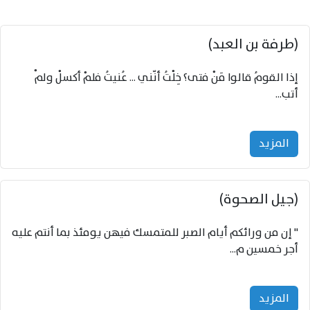
(طرفة بن العبد)
إذا القومُ قالوا مَنْ فتى؟ خِلْتُ أنّني ... عُنيتُ فلمْ أكسلْ ولمْ
أتب...
المزید
(جيل الصحوة)
" إن من ورائكم أيام الصبر للمتمسك فيهن يومئذ بما أنتم عليه
أجر خمسين م...
المزید