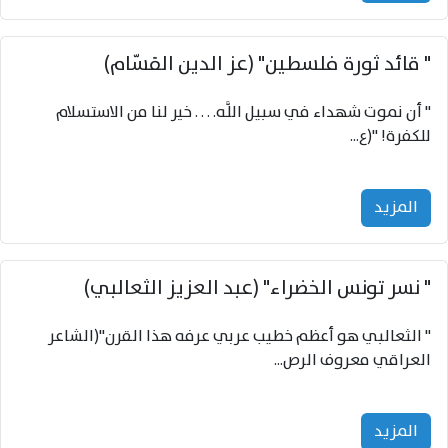
" قائد ثورة فلسطين" (عز الدين القسّام)
" أن نموت شهداء في سبيل اللَّه. . . . خير لنا من الاستسلام
للكفرة! "(ع...
المزید
" نسر تونس الخضراء" (عبد العزيز الثعالبي)
" الثعالبي هو أعظم خطيب عربي عرفه هذا القرن"(الشاعر
العراقي معروف الرص...
المزید