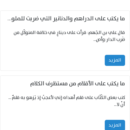
ما يكتب على الدراهم والدنانير التي ضربت للملوك في المقاصير
قال علي بن الجَهم: قرأت على دينارٍ في خلافة المتوكّل من
ضَرب الدار:وأص...
المزید
ما يكتب على الأقلام من مستظرف الكلام
كتب بعض الكُتّاب على قلم أهداه:إني لأعجبُ إذ يَزهو به قلمٌ ...
أنْ لا...
المزید