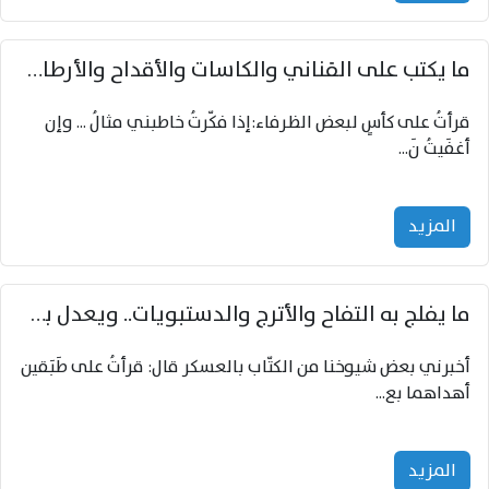
ما يكتب على القناني والكاسات والأقداح والأرطال والجامات
قرأتُ على كأسٍ لبعض الظرفاء:إذا فكّرتُ خاطبني مثالُ ... وإن
أغفَيتُ نَ...
المزید
ما يفلج به التفاح والأترج والدستبويات.. ويعدل به تنضيد الورد والياسمين والخِيريّات
أخبرني بعض شيوخنا من الكتّاب بالعسكر قال: قرأتُ على طَبَقين
أهداهما بع...
المزید