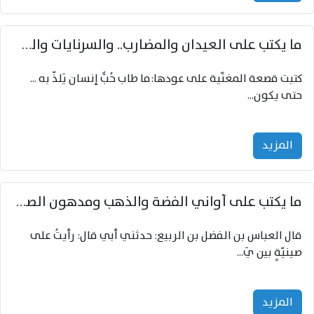
ما يكتب على العيدان والمضارب.. والسرنايات والطبول والمعازف والدفوف والنايات
كتبت قصعة المغنّية على عودها:ما طاب حُبٌّ إنسان يَلذّ به ...
حتى يكون...
المزید
ما يكتب على أواني الفضة والذهب ومدهون الصيني المُذهّب
قال العباس بن الفضل بن الربيع: حدثني أبي قال: رأيتُ على
صينيّةٍ بين يَ...
المزید