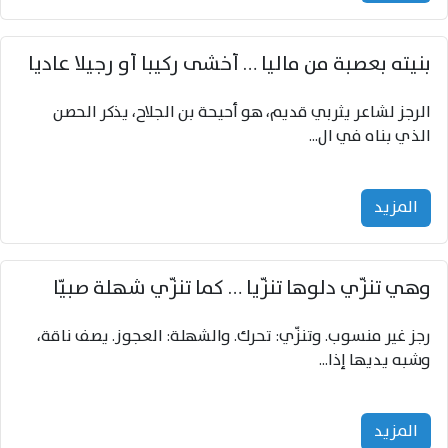
بنيته بعصبة من ماليا … أخشى ركيبا أو رجيلا عاديا
الرجز لشاعر يثربي قديم، هو أحيحة بن الجلاح، يذكر الحصن
الذي بناه في ال...
المزید
وهي تنزّي دلوها تنزّيا … كما تنزّي شهلة صبيّا
رجز غير منسوب. وتنزّي: تحرك. والشهلة: العجوز. يصف ناقة،
وشبه يديها إذا...
المزید