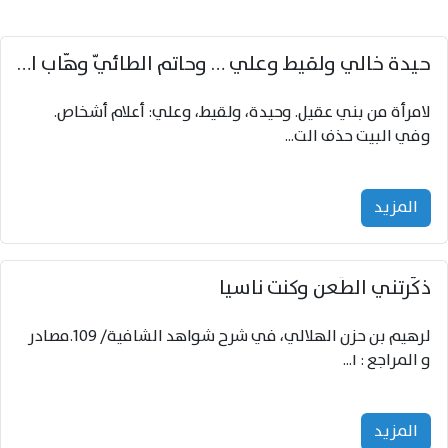
حيدة خالي ولقيط وعلي … وحاتم الطائيّ وهّاب المئي
لامرأة من بني عقيل. وحيدة، ولقيط، وعلي: أعلام أشخاص.
وفي البيت حذف الت...
المزید
ذكّرتني الطّعن وكنت ناسيا
لرهيم بن حزن الهلالي، في شرح شواهد الشافية/ 109.مصادر
و المراجع : ١...
المزید