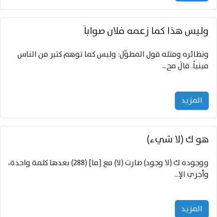
وليس هذا كما زعمه فلان صواباً
ونظائره ومثله قول المطوّل: وليس كما توهم كثير من الناس
مبنياً. قالَ مح...
المزید
هو ك (لا شيء)
ووجوده ك (لا وجود) صارت (لا) مع [ما] (288) بعدها كلمة واحدة،
وأجري الإ...
المزید