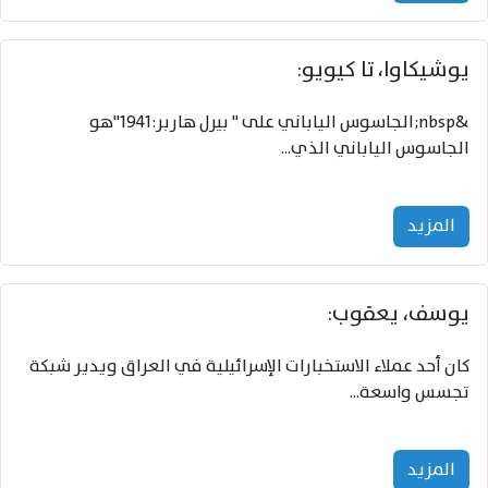
يوشيکاوا، تا کيويو:
&nbsp;الجاسوس الياباني على " بيرل هاربر:1941"هو
الجاسوس الياباني الذي...
المزید
يوسف، يعقوب:
كان أحد عملاء الاستخبارات الإسرائيلية في العراق ويدير شبكة
تجسس واسعة...
المزید