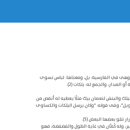
يضًا، وهى في الفارسية: يل، ومعناها: لباس نسوى
لك والبنش لنعمان بيك مثلًا يعطيه له أنقص من
ويل"، وفى قوله: "وكان يرسل اليلكات والكساوى
تتلو بعضها البعض (5).
اليك، وهو واسع، قصير، وله كُمَّان في غاية الطول والفضفضة، فهو