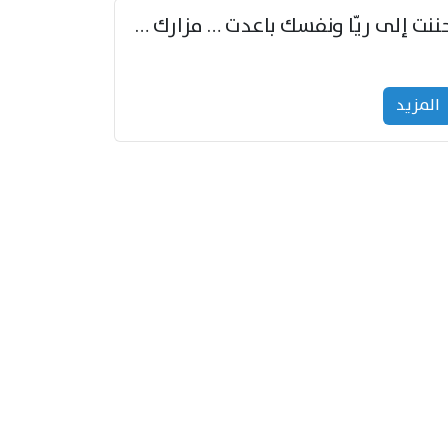
حننت إلى ريّا ونفسك باعدت … مزارك من ريّا وشعباكما معا
المزید