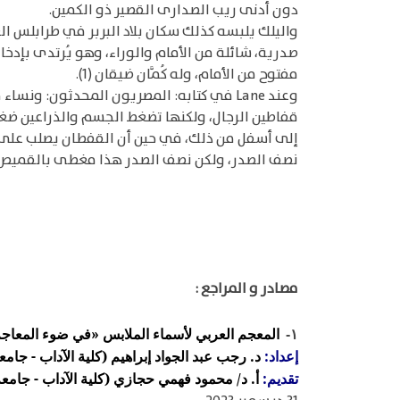
دون أدنى ريب الصدارى القصير ذو الكمين.
واليلك يلبسه كذلك سكان بلاد البربر في طرابلس الغ
صدرية، شائلة من الأمام والوراء، وهو يُرتدى بإدخ
مفتوح من الأمام، وله كُمَّان ضيقان (1).
وعند Lane في كتابه: المصريون المحدثون
قفاطين الرجال، ولكنها تضغط الجسم والذراعين ضغط
إلى أسفل من ذلك، في حين أن القفطان يصلب على
نصف الصدر، ولكن نصف الصدر هذا مغطى بالقميص، ومع
مصادر و المراجع :
المعجم العربي لأسماء الملابس «في ضوء المعاج
١-
إعداد:
د. رجب عبد الجواد إبراهيم (كلية الآداب - جامع
تقديم:
أ. د/ محمود فهمي حجازي (كلية الآداب - جامعة