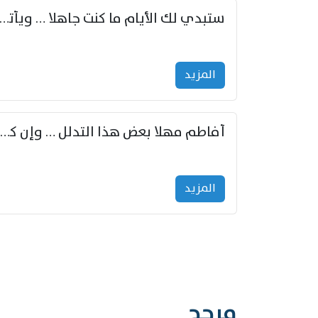
ستبدي لك الأيام ما كنت جاهلا … ويأتيك بالأخبار من لم ت
المزید
أفاطم مهلا بعض هذا التدلل … وإن كنت قد أزمعت صرمي فأجملي
المزید
مرجح