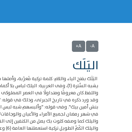
A+
A-
اليَلَك
اليَلَك بفتح الياء واللام: كلمة تركية مُعرَّبة، و
يشبه السُّترة (1)، وفى العربية: اليلك لباس بلا أكمام يُلبس على الصدر فيدفع عنه الهواء، ويرادفه في العربية: الصدرية أو الصدار، والجمع له: يلكات (2).
واللفظ كان معروفًا ومتداولًا في العصر المملوكى (3).
وقد ورد ذكره في تاريخ الجبرتى، وذلك في قوله: "
بنش أمين بيك". وفى قوله: "وألبسهم شبه لبس الم
في شهر رمضان لجميع الأمراء والأعيان والوجاقات" (4)
واليلك كما وصفه كلوت بك يصل من الكتفين إلى القدم
واليل