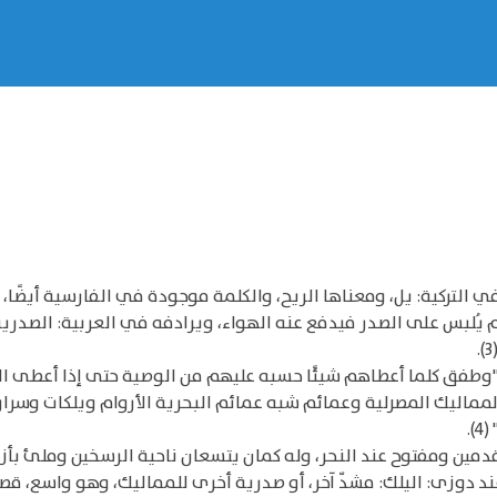
أصلها في التركية: يل، ومعناها الريح، والكلمة موجودة في الفارسية أ
وطفق كلما أعطاهم شيئًا حسبه عليهم من الوصية حتى إذا أعطى الي
ماليك المصرلية وعمائم شبه عمائم البحرية الأروام ويلكات وسرا
.
ين ومفتوح عند النحر، وله كمان يتسعان ناحية الرسخين وملئ بأزرار 
ك الكُمّ الطويل تركية استعملتها العامة (6) وعند دوزى: اليلك: مشدّ آخر، أو صدرية أخرى للمم