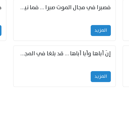
زوّد
فصبرا في مجال الموت صبرا … فما نيل الخلود بمستطاع
المزید
إنّ أباها وأبا أباها … قد بلغا في المجد غايتاها
المزید