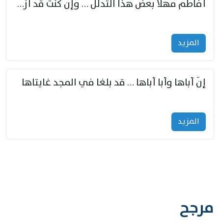
أفاطم مهلا بعض هذا التدلل … وإن كنت قد أزمعت صرمي فأجملي
المزید
إنّ أباها وأبا أباها … قد بلغا في المجد غايتاها
المزید
مرجح