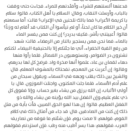
فدعتها ألسنتهم للشراء، وأفئدتهم للمراء. فجاءت حتى وقفت
بالباب، وأرسلت النقاب، وقال: السلام يا أهل الكتاب، قالوا: سلام
يا كريمة الأعراب! فما بالك تلحنين في الإعراب؟ قالت: أما سمعتم
أن خير الكلام ما كان لحناً، أو لم تيأسوا أن الكتاب قد أقام له وزناً؟
قالوا: أعييتني بأشر، فكيف بدردر؟ إن كنت ممن يفسر الماء
بالماء، فما نحن ممن يستجير بالنار من الرمضاء. قالت: شهد
من رفع القبة الخضراء، أني ما جئتكم إلا بالحنيفية البيضاء. لكنكم
تشترون در الضوامر، وتستوهبون در الضمائر. فلما رأوا منها
دهاء لقمان بن عاد، علموا أنها صخرة واد. فرضخ كل لها بدرهم،
وقالوا: إن أعربت عن المعجم، نفحناك بالمشوف المعلم. قال:
والشيخ بين ذلك يقلب وجهه في السماء، ويقول: سبحان من
علم آدم الأسماء. فلما جلت المكنون، واجتلت الموزون. قال: يا
أولي الألباب، إن الله يرزق من يشاء بغير حساب. وإلا ففوق كل
ذي علم عليم،وإن الفضل بيد الله يؤيته من يشاء والله ذو
الفضل العظيم. قالوا: إن هذا لهو الحق المبين، فأت بآية من مثل
ذلك إن كنت من الصادقين. قال: قد جاء من أمثال ذلك في كلام
القوم، قولهم: لا صمت يوم. فإن شئتم ما فوقه من تصاريف
العرب، فقولهم: هذا يسر أطيب منه رطب. فإن استزدتم فقولهم