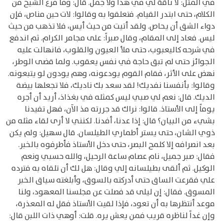
في المثل: لا ناقة لي في هذا ولا جمل. قال: وما فرغ الشيخ من
الكلام، حتى ابتدر القيام. فتعلقوا به وقالوا: لات حين مناص، فإن
دواء الشق أن يحاص. ولقد أتيت من حيث أيس، فلا تذهب من حيث
ليس. فعاد إلى المقام، وقال صبراً: على مجامر الكرام. ثم اندفع
في شرحه كاليعبوب، حتى ملأ العيون والقلوب، فانهالت عليه
الجوائز حتى لم تبق حاجة في نفس يعقوب. ولما قضى الوطر،
نهض على الأثر، فقام القوم يودعونه، وهم يودون لو يتبعونه.
وقالوا: بأنفسنا نفديك! لقد سعد بك ناديك، فلا تجعلها بيضة
الديك. قال: نعم لي صبي ليس كمثله في بغذاذ، أريد أن أجره
يوماً إلى الأستاذ. قالوا: نراك قد جررته مذ الآن، فهل تفيدنا
بشيء من البيان؟ قال: إذا عدنا، أفدنا. لكنني لا أرى لقاء مثله من
ذوي الشان، حتى يستر أطماري الطيلسان. قال سهيل: ولم يكن
بعد انصرافه إلا كلمح البصر، حتى دخل الأستاذ فأطرفوه بالخبر.
فقال: صبر جميل، نام عصام ساعة الرحيل، والله حسبي ونعم
الوكيل. ثم ألقى بطيلسانه إلي وقال: هل لك أن تلقاه به فترده
علي فقرعت الساق حتى أدركته بالسوق، وأبلغته سياق الخبر
المسوق. فقال: إن ليلى قد فصلت عن مجلسنا المعهود، ولنا
موعد أنتظرها به أن تعود، فإذا لقيت الأستاذ فقل له المعذرة،
وإن غداً لناظره قريب فمن يعش يره. قلت: أوهي ذات اللبن قال: