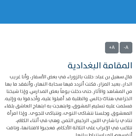
A+
A-
المقامة البغدادية
قال سهيل بن عباد: حللت بالزوراء في بعض الأسفار، وأنا غريب
الدار، بعيد المزار، فكنت أتردد فيها سحابة النهار، وأتفقد ما بها
من المشاهد والآثار. حتى دخلت يوماً بعض المدارس، وإذا شيخنا
الخزامي هناك جالس. والطلبة قد أقبلوا عليه، وأحدقوا به وإليه.
فسلمت عليه تسليم المشوق، وابتهجت به ابتهاج العاشق بلقاء
المعشوق. وجلسنا نتشاكى النوى، ونتباكى للجوى.. وإذا امرأة
تنادي يا شاري اللبن، الرخيص الثمن. وهي في أثناء الكلام،
تتلاعب في الإعراب على الثلاثة الأحكام. فعجبوا لافتنانها، وتاقت
أنفسهم إلى استنباط بيانها.