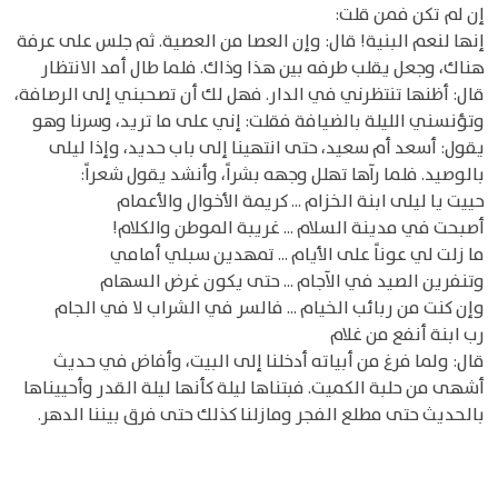
إن لم تكن فمن قلت:
إنها لنعم البنية! قال: وإن العصا من العصية. ثم جلس على عرفة
هناك، وجعل يقلب طرفه بين هذا وذاك. فلما طال أمد الانتظار
قال: أظنها تنتظرني في الدار. فهل لك أن تصحبني إلى الرصافة،
وتؤنسني الليلة بالضيافة فقلت: إني على ما تريد، وسرنا وهو
يقول: أسعد أم سعيد، حتى انتهينا إلى باب حديد، وإذا ليلى
بالوصيد. فلما رآها تهلل وجهه بشراً، وأنشد يقول شعراً:
حييت يا ليلى ابنة الخزام ... كريمة الأخوال والأعمام
أصبحت في مدينة السلام ... غريبة الموطن والكلام!
ما زلت لي عوناً على الأيام ... تمهدين سبلي أمامي
وتنفرين الصيد في الآجام ... حتى يكون غرض السهام
وإن كنت من ربائب الخيام ... فالسر في الشراب لا في الجام
رب ابنة أنفع من غلام
قال: ولما فرغ من أبياته أدخلنا إلى البيت، وأفاض في حديث
أشهى من حلبة الكميت. فبتناها ليلة كأنها ليلة القدر وأحييناها
بالحديث حتى مطلع الفجر ومازلنا كذلك حتى فرق بيننا الدهر.