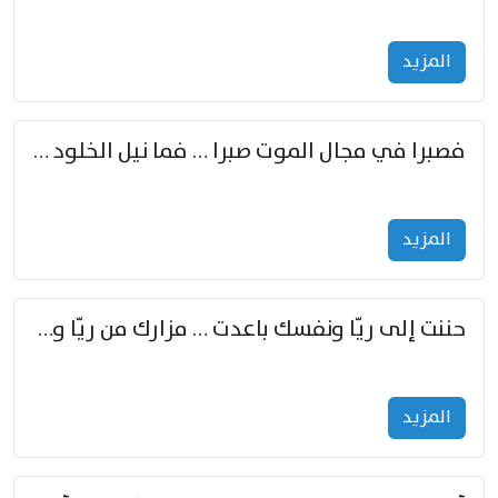
المزید
فصبرا في مجال الموت صبرا … فما نيل الخلود بمستطاع
المزید
حننت إلى ريّا ونفسك باعدت … مزارك من ريّا وشعباكما معا
المزید