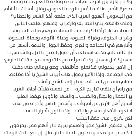
ولا تزر وازة وزر أخرى. ثم أخذ بيده وقاده كالبعير، حتى وقفه
بحضرة الأمير. فتلقاه الأمير بالوجه العبوس، وقال: أف لك يا أشأم
من البسوس! أتهجو العرب الذي منهم أخذ الشعر والخطاب؟
وعلى كلامهم بني التصريف والإعراب. ومنهم تعلمت الناس
الفصاحة، واجترأت الكرام على السماحة. وهم ضراب السيوف،
وشراب الحتوف، وقراة الضيوف، وحباة الألوف، وحماة السجوف.
وآثارهم في الحذاقة والكرم، وحفظ الجوار والذمم، أشهر من
نار على علم. فكيف استطعت أن تقول للصبح يا ليل، وللشمس يا
سهيل؟ قال سهيل: وكنت بمرأى من ذلك ومسمع، فقلت للحارس:
إن الأمير يدعوني فلا تمنع. فأطلقني وهو يرعاني حتى دخلت
في الجماعة، وإذا الأمير يقول: هات أبيات الشيخ يا أخا قضاعة.
فقام فتى بين المحشد، ونظر إلى الشيخ وأنشد:
من رام أن يلقى تباريح الكرم ... من نفسه فليأت أجلاف العرب
ير الجمال والجلال والخشب ... والشعر والأوبار كيفما انقلب
أسرق أهل الأرض عن أم وأب ... وأسمج الناس وأخزى من نهب
لا تعرف الأقدار فيهم والرتب ... ولا يبالون بأحرار النسب
لكن يغرون على حفظ النشب
قال: فصفق الشيخ عجباً وأقسم بتربة نزار أنهم ممن يحرفون
الكلم عن مواضعه ويبدلون الجنة بالنار. قال: إن يبغ عليك قومك