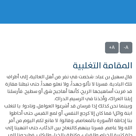
A+
A-
المقامة التغلبية
قال سهيل بن عباد: شخصت في نفر من أهل العالية، إلى أطراف
تلك البادية. فسرنا لا نألو جهداً، ولا نعلو مهداً. حتى تبطنا مفازة
قد ضربت أساهيجها الريح، كأنها أهاجيج شق أو سطيح. فأرسلنا
إبلنا العراك، وأخذنا في الرسيم الدراك.
وبينما نحن كذلك إذا فرسان قد أشرعوا العوامل، ونادوا: يا لتغلب
ابنة وائل! فما كان إلا كرجع النفس، أو لمع القبس. حتى أحاطوا
بنا إحاطة الأسورة بالمعاصم، وقالوا: لا مانع لكم اليوم من أمر
الله ولا عاصم. فسرنا بينهم كالنعاج بين الذئاب، حتى انتهينا إلى
حلة كثيرة الخيام والقباب، مكتظة بالخيل والركاب. فطرحونا إلى