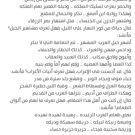
والحضر يعزى لسليك السلكه ... وحيلة القصير نعم الملكه
وهكذا رواية ابن أصمع ... تذكر والجمال للمقنع
واشتهر الحزن عن الخنساء ... مثل اشتهار بصر الزرقاء
قال: حياك من كور النهار على الليل، فهل تعرف مشاهير الخيل؟
فأنشد:
أشهر خيل العرب: المشهر ... ثم النعامة التي لا تنكر
وداحس منهن والغبراء ... كذلك الخطار والحنفاء
وأعوج ولاحق سكاب ... كذلك العبيد والعقاب
كذا العصا وأمها العصيه ... وكم لهم أماً وكم بنيه
قال: قد أحسنت في الإعراب، فهل تعرف أبيات الأعراب؟ فأنشد:
خباء صوف ويجاد الوبر ... وقشع جلد سترة من مدر
وخيمة الغزل وفسطاط الشعر ... وقبة اللبن حظيرة الشجر
وهكذا الطراف من أديم ... تنزلها العرب من القديم
قال: إن كنت من أهل هذا المقام، فهل تعرف ما لهم من ألوان
الطعام؟ فأنشد:
بعض طعام العرب الرغيده ... رهيدة لهيدة نهيده
وضيعة ربيكة لبيكه ... حريقة سهيكة وديكه
وزيمة سخينة فيحاء ... حريرة خزيرة حساء