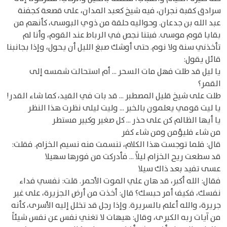
سرادق كقبة نجران، فيه شيخ كعبد المدان، على قصعة كجفنة
عبد الله بن جدعان. وحواليه حلقة من ذوي البوسى، كأنهم من
بقايا قوم موسى. فبتنا نجص في الرباط عند القوم، وأنا لم
تأخذني سنة ولا نوم. حتى أوشك صبغ الليل أن يحول، وإذا بجانبنا
قائل يقول:
يا ليل قد طلت فهل مات السحر ... أم استحالت شمسه إلى
القمر؟
طلت على شيخ قليل المصطبر ... قد بات في القيد، كما شاء القدر!
يا ليت قومي يعلمون بالخبر ... وليت ليلى نظرت هذا النظر
يا أيها الظالم كن على حذر ... كل صغير وكبير مستطر
من شاء فليؤمن ومن شاء كفر
قال: فلما توجست هذا الكلام، تنسمت منه نسيم الخزام. فقلت:
قد سطعت ريح الخزام ليلاً ... فأدركت من فورها سهيلا
عسى تفيد بعد ذاك سيلا
فقال: الله أكبر، قد هان علي الموت الأحمر. قلت: نفسي فداء
نفسك، فكيف أمر حبسك؟ قال: أخذت من أرض الجزيرة، على غير
جريرة، والله أعلم بالسريرة. وإذا رجل قد تخلل إليه الأسرى، كأنه
من آيات ربه الكبرى، وقال: هيهات لا تغني نفس عن نفس شيئاً