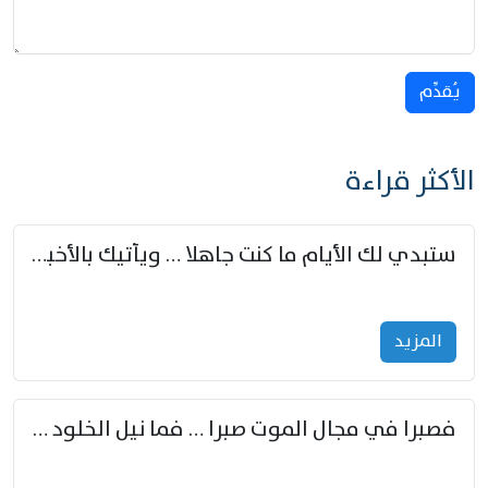
يُقدِّم
الأكثر قراءة
ستبدي لك الأيام ما كنت جاهلا … ويأتيك بالأخبار من لم تزوّد
المزید
فصبرا في مجال الموت صبرا … فما نيل الخلود بمستطاع