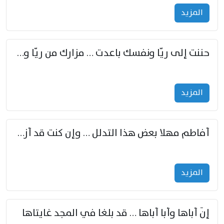
المزید
حننت إلى ريّا ونفسك باعدت … مزارك من ريّا وشعباكما معا
المزید
أفاطم مهلا بعض هذا التدلل … وإن كنت قد أزمعت صرمي فأجملي
المزید
إنّ أباها وأبا أباها … قد بلغا في المجد غايتاها