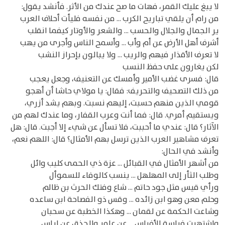
لا يبغ عليك القمر، فهات ما صح عندك من الأثر. فأنشد يقول:
من رام أن يلقي تباريح الكرب ... من نفسه فليأت أحلاف العرب
ير الجمال والجلال والحسب ... والشعر والأوتار كيفما انقلب
أشرف أهل الأرض عن أم وأب ... وأسمح الناس وأجرى من يهب
لا تعرف الأقذار فيهم والريب ... ولا يبالون بإحراز النشب
لكن يغارون على حفظ النسب
قال: فسرى غضب الأمير وأمسك عن التعنيف، وجعل يعجب
من ذلك التصحيف والتحريف: فقال: يا مولاي حاشا أن أهجو
قومي الذين منهم حسبت، إليهم نسبت. وبهم يشد أزري،
ويستقيم أمري. قال: فما أنت وعرب القفار، وما عندك لهم من
الآثار؟ قال: عندي ما أحببت، فلا تسأل عن شيء إلا أجبت. قال: هل
تعرف مشاهير العرب الذين ترسل بهم الأمثال؟ قال: اللهم نعم،
وأنشد في الحال:
من أشهر الأمثال في القبائل ... عزة ذي الحمى كليب وائل
وطلب الثأر إلى المهلهل ... ينسب كالوفاء للسموأل
ورأي قيس مثل جود حاتم ... شاع وفتك الحرث بن ظالم
وحلم معن وهو ابن زائده ... وقس ذو الفصاحة ابن ساعده
وشاعت الحكمة عن لقمان ... وهكذا الخطبة عن سحبان
واشتهرت فراسة الأفراس ... عن عامر والحذق عن إياس