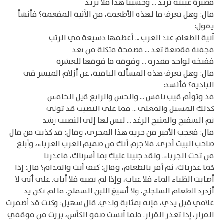
مضيرة عبيثة ثريد ... وحسبنا هذا فلا نزيد
قال: وهل تعرف ما لهذه الأطعمة، من الآنية المفعمة؟ فأنشأ
يقول:
آنية الطعام عند العرب ... أعظمها دسيعة في الرتب
فجفنة فقصعة تعد ... فصفحة مثكلة من بعد
ففيخة لواحد مقدره ... وفوقه ما فوقها للعشرة
قال: وهل تعرف هذه المسألة الباقية، عن أزلام الميسر في
البادية؟ فأنشد:
فذ وتوأم قيب نافس ... والحس والرابع قيل الخامس
كذلك المسبل والمعلى ... مما على النصيب قد تولى
ثم السفيح والمنيح الرغد ... ليس لها إلى النصيب رشد
قال: فعجب الأمير من جريه هذا المجرى، وقال: قد كذبت من قال
صاحب البيت أدرى. فلا جرم أنك من صميم العرب العرباء، وأبلغ
من تحت الجرباء. ولقد جنينا عليك بما أسرناك، فاعذرنا
كما عذرناك، ثم أمر بالطعام، وقال: كيف أنت والمدام؟ قال: إذا
أصابت الظباء الماء فلا عباب، وإذا لم تصبه فلا أباب. على أني لا
أزدرد الطعام السلجلج، ولا أسيغ اللبن السملج. ما لم تكن يد
غلامي قبل يدي، فإنه بمثابة ولدي. قال سهيل: وكنت قد أضمرت
الفرار، إذا تعذر القرار. فلما آنست صفو الكأس، برزت من موقفي