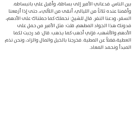
بين الناس. فدعاني الأمير إلى بساطة، وأقبل علي بانبساطه.
وأقمنا عنده ثلاثاً من الليالي، أنقى من اللآليء. حتى إذا أزمعنا
السفر، ودعنا النفر. قال للشيخ: نحملك كما حملناك على الأدهم،
فدونك هذا الجواد المطهم. قلت: مثل الأمير من حمل على
الأدهم والأشهب، فإني أذهب كما يذهب. قال: قد رجبت لكما
العطية،فضلاً عن المطية. فخرجنا بالخيل والمال والزاد، ونحن نذم
المبدأ ونحمد المعاد.