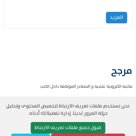
المزید
مرجح
مكتبة الكترونية علمية و المصادر الموثةقة داخل الكتب
نحن نستخدم ملفات تعريف الارتباط لتخصيص المحتوى وتحليل
حركة المرور لدينا. إدارة تفضيلاتك أدناه.
©
حقوق الطبع والنشر مرجح جميع الحقوق محفوظة
سياسة و الخصوصية
قبول جميع ملفات تعريف الارتباط