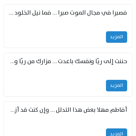
فصبرا في مجال الموت صبرا … فما نيل الخلود بمستطاع
المزید
حننت إلى ريّا ونفسك باعدت … مزارك من ريّا وشعباكما معا
المزید
أفاطم مهلا بعض هذا التدلل … وإن كنت قد أزمعت صرمي فأجملي
المزید