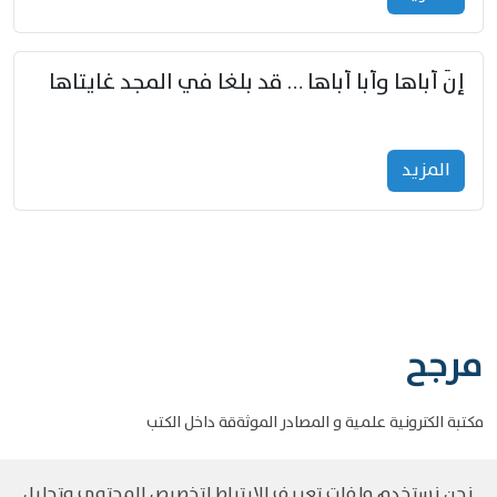
إنّ أباها وأبا أباها … قد بلغا في المجد غايتاها
المزید
مرجح
مكتبة الكترونية علمية و المصادر الموثةقة داخل الكتب
نحن نستخدم ملفات تعريف الارتباط لتخصيص المحتوى وتحليل