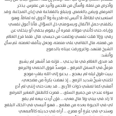
وأحرص من نملة. وأسأل من فلحس وأبرد من عضرس. يذخر
المرمض ويضن بالغمص. ويتبلغ بالقضاعة في إبان المجاعة. وقد
استعبدني لظاظاً، لا ألبس له طحربةً ولا أذوق له لماظاً. وهو
يكلفني حمل الأثقال ويسومني ذل السؤال. فأنا أعول نفسي
وإياه، حتى كأنني مولاه. فمره أن يقوم بحقي أو يتخلى عن
رقي. وإلا قتلت نفسي وخلصت من حبسي. قال: فلما فرغ الغلام
من قصته، مال القاضي على منصته، وجعل يتأفف لغصته. ثم سأل
الشيخ فتنهد، واغرورقت عيناه بالدموع
وأنشد:
قد صدق الغلام في ما يدعي ... فإنه مذ أشهر لم يشبع
مزملٌ في السمل المرقع ... موسدٌ فوق الحصى واليرمع
يبيت طول ليله لم يهجع ... يدعو إلى الله بقلبٍ موجع
لكنني شيخٌ شديد الزمع ... إذ نهضت بكرةً من مضجعي،
أمشي كما تمشي ذوات الأربع ... قد بعت حتى إنني لم أدع
سواه عندي من جميع السلع، ... فصرت كالطفل الصغير المرضع
لا زاد في بيتي ولا مال معي، ... فإن أردت بيعه لم يقع
لي في الحيوة بعده من مطمع ... فهو أنيسي في الخلاء البلقع
وسندي في عثرةٍ أو مصرع، ... أراه في حديثه كالأصمعي