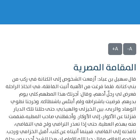
A+
A-
المقامة المصرية
قال سهيل بن عباد: أزمعت الشخوص إلى الكنانة في ركب من
بني كنانة. فلما فرغت من الأهبة أتيت القافلة، في اتخاذ الراحلة
فعرض لي رجلٌ أدهم، وقال: آجرتك هذا المطهم كلي يوم
بدرهم. فرضيت باشتراطه ولم أبتئس باشتطاكه. وخرجنا نطوي
الوهاد والربى، بين الخيزلى والهيذبي. حتى حللنا تلك الديار
فنزلنا عن الأكوار، إلى الأوكار. وأحفظني صاحب المطيه،فنقمت
منه بهذم العطية. حتى إذا تعذر التراضي ولج في التقاضي،
نافذته إلى القاضي. فبينما أتيناه عن كثب، أقبل الخزامي ورجب.
فتقدم الغلام، وقال: حيا الله الإمام إن هذا الشيخ أجدب من رحلة