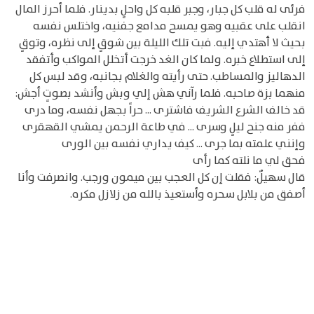
فرئى له قلب كل جبار، وجبر قلبه كل واحلٍ بدينار. فلما أحرز المال
انقلب على عقبيه وهو يمسح مدامع جفنيه، واختلس نفسه
بحيث لا أهتدي إليه. فبت تلك الليلة بين شوقٍ إلى نظره، وتوقٍ
إلى استطلاع خبره. ولما كان الغد خرجت أتخلل المواكب وأتفقد
الدهاليز والمساطب. حتى رأيته والغلام بجانبه، وقد لبس كل
منهما بزة صاحبه. فلما رآني هش إلي وبش وأنشد بصوتٍ أجش:
قد خالف الشرع الشريف فاشترى ... حراً بجهل نفسه، وما درى
ففر منه جنح ليلٍ وسرى ... في طاعة الرحمن يمشي القهقرى
وإنني علمته بما جرى ... كيف يداري نفسه بين الورى
فحق لي ما نلته كما رأى
قال سهيلٌ: فقلت إن كل العجب بين ميمون ورجب. وانصرفت وأنا
أصفق من بلابل سحره وأستعيذ بالله من زلازل مكره.