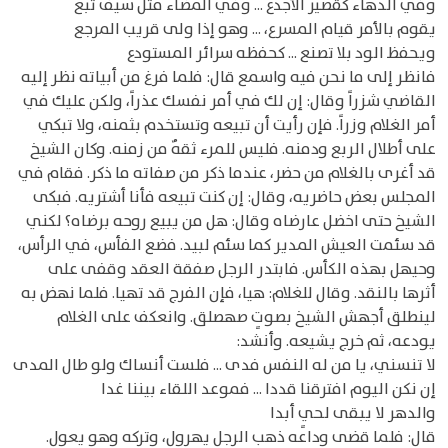
وفي الدهاء كقصير الأجدع ... وفي المضاء مثل سيف تبع
يقوم بالأمر قيام المسرع، ... وهو إذا ولى قريب المرجع
ويحفظ الود بلا تصنع ... كحفظه سرائر المستودع
فانظر إلى ما نحن فيه واسمع قال: فلما فرغ من أبياته نظر إليه
القاضي شزراً وقال: إن لك في أمر نفسك عذراً، ولكن عليك في
أمر الغلام وزراً. فإن رأيت أن تبيعه وتستخدم بثمنه، ولا تبكي
على أطلال الربع ودمنه. فليس للمرء ثقهٌ من زمنه. وكان الشيخ
قد أغرى بالغلام من حضر، عندما ذكر من صفاته ما ذكر. فقام في
المجلس بعض حاضريه، وقال: إن كنت تبيعه فأنا أشتريه. فبكى
الشيخ حتى اخضل عارضاه وقال: هل من يبيع روحه برضاه؟ لكني
قد سئمت العيش المدير كما سئم لبيد. فضع الفأس، في الرأس،
وحيهل بهذه الكأس. فابتدر الرجل صفقة العقد وقفى على
أثرها بالنقد. وقال للغلام: هيا، فإن الفرج قد تهيا. فلما نهض به
لينطلق أجهش الشيخ بصوتٍ صهصلق. وانعكف على الغلام
يودعه، ثم خرج يشيعه. وأنشد:
لا تنسني، يا من له النفس فدى ... فلست أنساك ولو طال المدى
إن نكن اليوم افترقنا قددا ... فموعد اللقاء بيننا غدا
والدهر لا يبقى لحيٍ أبدا
قال: فلما قضى وداعه ذهب الرجل يهرول، وتركه وهو يعول.