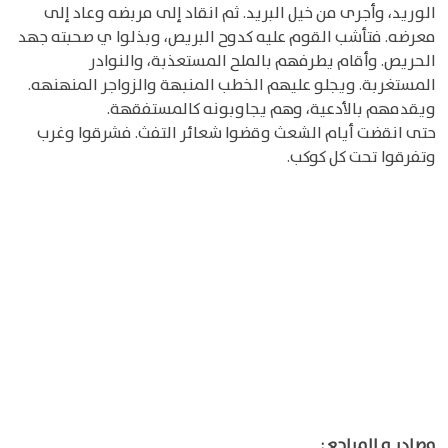
الوريد، وأجرى من خيل البريد. ثم انقاد إلى مربضه وعاد إلى
معرضه. فتأشب القوم عليه كدوح البريص، وبذلوا ي صحبته جهد
الحريص. وأقام يطرفهم بالملح المستعذبة، والنوادر
المستغربة. ويجلو عليهم الخطب المنبهة والزواجر المنهنهه.
ويقدمهم بالأدعية، وهم يجاوبونه كالمستفقهة.
حتى انقضت أيام الشعث وقضوا شعائر التفث. فشرقوا وغرب
وتفرقوا تحت كل كوكب.
مصادر و المراجع :