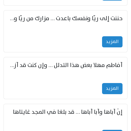
حننت إلى ريّا ونفسك باعدت … مزارك من ريّا وشعباكما معا
المزید
أفاطم مهلا بعض هذا التدلل … وإن كنت قد أزمعت صرمي فأجملي
المزید
إنّ أباها وأبا أباها … قد بلغا في المجد غايتاها