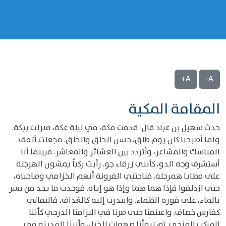
A+
A-
المقامة المكية
حدث سهيل بن عباد قال: قدمت مكة، في ليلة عكة، فنزلت ببكة.
ولما أصبحنا كان يوم طلق، حسن الخلق والخلق. فجعلت أتفقد
المناسك والمشاعر، وأتردد بين العشائر والمعاشر. فبينما أنا
أستشرف وجه الدو، كأنني زرقاء جو. رأيت ركباً يمشون الهرجلة
على مطايا همرجلة. فناجتني القرونة أنهم الخزامي وصاحباه،
حتى ازدلفوا فإذا هما هما وإذا هو إياه. فوجدت ما يجد من بشر
بالماء، على فورة الظماء. وابتدرت إليه كالغداف، فالتقاني
كفارس خصاف. واعتنقنا حتى صرنا في التزامنا الدرجي كأننا
المركب المزجي. ثم تبوأنا صهوات الخيل، وأتينا المدينة في