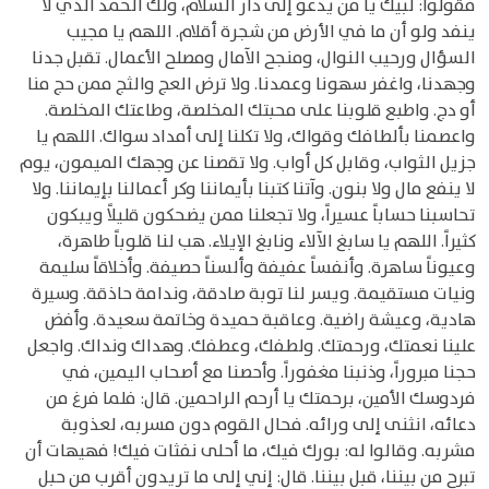
فقولوا: لبيك يا من يدعو إلى دار السلام، ولك الحمد الذي لا
ينفد ولو أن ما في الأرض من شجرة أقلام. اللهم يا مجيب
السؤال ورحيب النوال، ومنجح الآمال ومصلح الأعمال. تقبل جدنا
وجهدنا، واغفر سهونا وعمدنا. ولا ترض العج والثج ممن حج منا
أو دج. واطبع قلوبنا على محبتك المخلصة، وطاعتك المخلصة.
واعصمنا بألطافك وقواك، ولا تكلنا إلى أمداد سواك. اللهم يا
جزيل الثواب، وقابل كل أواب. ولا تقصنا عن وجهك الميمون، يوم
لا ينفع مال ولا بنون. وآتنا كتبنا بأيماننا وكر أعمالنا بإيماننا. ولا
تحاسبنا حساباً عسيراً، ولا تجعلنا ممن يضحكون قليلاً ويبكون
كثيراً. اللهم يا سابغ الآلاء ونابغ الإيلاء. هب لنا قلوباً طاهرة،
وعيوناً ساهرة. وأنفساً عفيفة وألسناً حصيفة. وأخلاقاً سليمة
ونيات مستقيمة. ويسر لنا توبة صادقة، وندامة حاذقة. وسيرة
هادية، وعيشة راضية. وعاقبة حميدة وخاتمة سعيدة. وأفض
علينا نعمتك، ورحمتك. ولطفك، وعطفك. وهداك ونداك. واجعل
حجنا مبروراً، وذنبنا مغفوراً. وأحصنا مع أصحاب اليمين، في
فردوسك الأمين، برحمتك يا أرحم الراحمين. قال: فلما فرغ من
دعائه، انثنى إلى ورائه. فحال القوم دون مسربه، لعذوبة
مشربه. وقالوا له: بورك فيك، ما أحلى نفثات فيك! فهيهات أن
تبرح من بيننا، قبل بيننا. قال: إني إلى ما تريدون أقرب من حبل