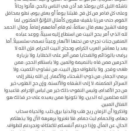
ناشئة الليل. كان يومئذ قد أذن في الناس بالحج، فأتوا رجالاً
وعلى كل ضامر من كل فج. فلبثنا يوماً أو بعض يوم، نطو بمحافل
القوم. حتى مررنا بلفيف مقرون كأمثال اللؤلؤ المكنون. لما
وقف الشيخ بهم قال: سلاماً، ثم قام أمامهم إماماً. وقال: الحمد
لله الذي أمر بحج البيت من استطاع إليه سبيلاً، ووعد عباده
المتقين جنات تجري من تحتها الأنهار وعيناً تسمى سلسبيلاً. أما
بعد يا معاشر العرب الكرام، وحجاج البيت الحرام. فإن الله لا
يرضى بالوذائم والضحايا ممن أصر على الخطايا. ولا بزيارة
الحرمين ممن فاه بالنميمة والمين. ولا باستلام الحجر، ممن
طغى وفجر. ولا بالطواف حول البيت، من نشاوي الكميت. ولا
برمي الجمار، من ذوي الشحناء والأغمار. إن الله ينظر إلى
السرائر المكمنة، لا إلى الشفاه والألسنة. وإن حج القلوب خير
من حج الأقدام، ولبس التقوى ذلك خير من لباس الإحرام. فاعبدوا
الله مخلصين له الدين، ولا تكونوا ممن يعبده على حر فذلك هو
الضلال المبين.
واذكروا أن الزمان ريح قلب والدنيا برق خلب. والحياة سحاب
جهام، والحمام ليث حمام. فلا تغتروا برهرهة الآل ولا يذهلكم
الحال، عن المآل. وإذا جردتم أنفسكم للاعتكاف وتجردتم للطواف.