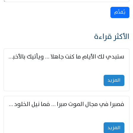
يُقدِّم
الأكثر قراءة
ستبدي لك الأيام ما كنت جاهلا … ويأتيك بالأخبار من لم تزوّد
المزید
فصبرا في مجال الموت صبرا … فما نيل الخلود بمستطاع
المزید