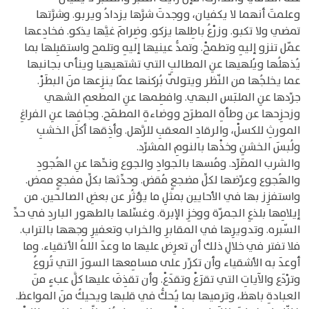
وعلمتَ أنهما لا يكفيان، ووجدتَ شرَّها يزدادُ ويربو. وشرَّتها
تمضي ولا تكبو. وزرْعُ باطِلها يزكو. وضِرامَ غيَّها يذكو. فخادِعها
عمّل تنزو إليهِ وتطمحْ. وتمدُّ عينيها إليهِ وتلمح واستقبِلها بما
يُذهلُها ويُلهيها عنِ المطالبِ التي تشتهيهيا وينأى بجانبها
عما يخلجُها من النّظر ويتولّى بُركنها عمّا ينزِعها منَ البطَرْ.
جرِّدها عنِ الملبَس البهي. وافطِمها عنِ المطعمِ الشهي
وزحزِحها عن وطأةِ المطرَح ووضاءةِ المطمَح. وجافِها عنِ الفراغِ
المورثِ للكسلْ، والرقادِ المعقبِ للرَّهل. وأذِقها أكلَ الخشبِ
ولُبسَ الخشنِ وخذْها بالنومِ المشرِّد.
والشرب المصَرِّد. ومُسها بالجوادِ والجوع ونحِّها عنِ الهُجودِ
والهُجوع وعرِّضها لكلِّ مضجعٍ مُقض. وحدِّثها بكلِّ مفجعٍ ممض.
واستفزِز بها في الأحايين بمثلِ ما يؤثُر عن بعضِ الصالحين. من
إيلامِها بلذعِ الجمرّة ووخزِ الإبرة. وغسِّلها بالطهور الباردِ في حدِّ
السّبره. وتدويرِها في المقابرِ والخراب وتعفيرِ وجهها بالتراب.
فلا تفتر في خلالِ ذلك أن تعرِض عليها ما وعدَ اللهُ الأتقياء. وما
أوعدَ به الأشقياء وأن تكرِّر على مسامِعها السورَ التي تُروعُ
وترْدَع والآياتِ التي تقرَعْ وتقدَعْ. وأن تقذِفَ عليها كلَّ عبءٍ منَ
العبادةِ باهظ، وترميها بما يُحكُّ في قلبها ويحيكُ منَ المواعظ.