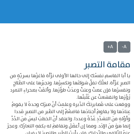
A+
A-
مقامة التصبر
يا أبا القاسم نفسُك إلى حالها الأولى نزَّأة فاغزُها بسريّةٍ من
الصبرِ غزَّأة. لعلّكَ تفلُّ شوكتَها وتكسِرُها. وتجبُرها على الصَّلاحِ
وتقسرُها فإن عصتْ وعتتْ وعدَتْ طوْرَها. وألقَتْ بصحراءِ التمرد
زَوْرَها وانقشعتْ عن غُلُبتّها.
ووقعت على مُصابرتكَ الدَّبرة وعلمِتَ أنَّ صبرَك وحدهُ لا يقومُ
عِنادَها ولا يقاومُ أجنادَها فاضمُمْ إلى الصَّبر من التصبرِ مَددا
وأوْلهِ منَ التشدَّدِ عُدَّةً وعددا. واعتقد أنَّ الخطبَ ليسَ منَ الدَّدْ
إنما هوَ منَ الإدَد. ومما إن أعضَلَ وتفاقمَ له يكفهِ التعارُك. وعجزَ
عنهُ التّلافي والتّدارك. فإن رأيتَ الصَّبر والتصبرَ لا يفيان