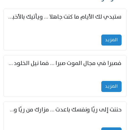
ستبدي لك الأيام ما كنت جاهلا … ويأتيك بالأخبار من لم تزوّد
المزید
فصبرا في مجال الموت صبرا … فما نيل الخلود بمستطاع
المزید
حننت إلى ريّا ونفسك باعدت … مزارك من ريّا وشعباكما معا