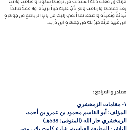
فإنّك إن فعلتَ ذلكَ استبدلتْ من نزوتها سُكوناً واعتاضت ولانتْ
بعدَ جِماحها وارتاضت ولم تأبَ عليك خيراً تريدُه. ولا عملاً صالحاً
تُبدئهُ وتُعيدُه واحتفظ بما ألقي إليكَ من بابِ الرياضةِ من جوهرةِ
ابن عُبيد فإنّه خيرٌ لكَ من جمهرةِ ابنِ دُريد.
مصادر و المراجع :
مقامات الزمخشري
١-
المؤلف: أبو القاسم محمود بن عمرو بن أحمد،
الزمخشري جار الله (المتوفى: 538هـ)
الناشر: المطبعة العباسية، شارع كلوت بك - مصر