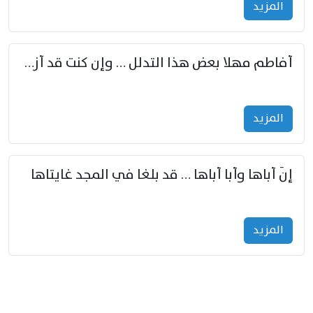
المزید
أفاطم مهلا بعض هذا التدلل … وإن كنت قد أزمعت صرمي فأجملي
المزید
إنّ أباها وأبا أباها … قد بلغا في المجد غايتاها
المزید