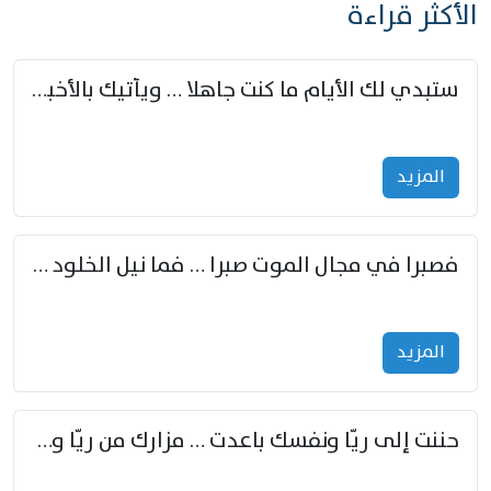
الأكثر قراءة
ستبدي لك الأيام ما كنت جاهلا … ويأتيك بالأخبار من لم تزوّد
المزید
فصبرا في مجال الموت صبرا … فما نيل الخلود بمستطاع
المزید
حننت إلى ريّا ونفسك باعدت … مزارك من ريّا وشعباكما معا