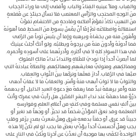
والقِباب. وملأ عينيهِ الفِناءُ والباب. وأفضى إلى ما وراءَ الحِجاب
منَ الوجهِ المحتجِب والرَّأسِ المعتصب فلا تسأل حينئذٍ عن مُضلعةٍ
منَ التهيبِ تكادُ تقوَّمُ أضلاعه وفادحةٍ من الاحتشامِ تفوِّتُ
استقلالهُ واضطلاعَه ثمَّ إمّا أنْ يُمسَّ بسوطٍ منَ السخطِ فما أهونَهُ
وأهَونُ منه من يخشاهُ ويرهبه وإما أن يلبسَ ثوباً من الرِّضى
فما أدونَهُ وأدونَ منهُ من يرجوهُ ويطلبُه. ولو أنكَ أجلتَ عينيكَ
في هذا السوادِ كلهِ لا في أكثرهِ. وأدرتُهما على أسودِه وأحمرِه.
لما أبصرتَ أحداً إذا نوديَ للصِّلاةِ والنداءُ نداءُ مالكِ الملوكِ
وممالكِهم. ومتولّي معايشهِم ومهالكِهم. والصلاةُ عبادتهُ التي
صبّها في الرِّقاب. أدارَ فعلَها وتركَها بينَ الثّوابِ والعِقاب.
والثوابُ ما لا ثوابَ أبهى منهُ وأسَر. والعقابُ ما لا عقابَ أدهى
منه وأمر يرهقهُ نبذٌ مما رهقهُ معَ دعوةِ العبدِ الذليل. أو يدهمهُ
ذرْوٌ مما دهمَهُ عند نداءِ البشرِ الضئيل. هل رأيتَ في عمرِك وأنتَ
بينَ ألفِ نفسٍ مسلمة وفي كنفٍ من أعلامِ العلمِ وفوارسهِ
المعلمة وقد نعقَ المؤذِّنُ شخصاً قد تحيّر. أو وجهاً قد تغير أو
جبيناً قد عرِق. أو جفناً بدمعهِ شرِق وهلْ شعرتَ بصدرٍ يزَفر وقلبٍ
يجب وهلْ أحسستَ أحداً يؤدِّي بعضَ ما يجب. لو لم تكنْ إلا هذه
الواحدةُ لكفَى بها موجبة أن نعذَّبَ عن آخرِنا ونُكبَّ في النارِ على