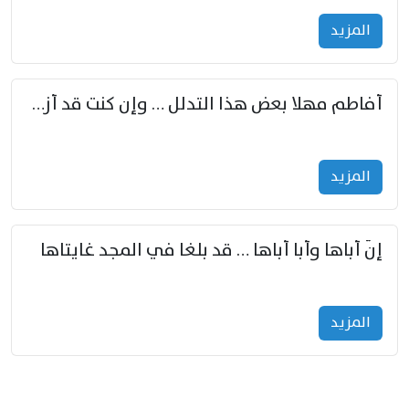
المزید
أفاطم مهلا بعض هذا التدلل … وإن كنت قد أزمعت صرمي فأجملي
المزید
إنّ أباها وأبا أباها … قد بلغا في المجد غايتاها
المزید