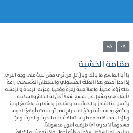
A+
A-
مقامة الخشية
يا أبا القاسم ما بالُك وبالُ كلٍ من تَرى ممّن يدبُّ على وجهِ الثرى.
إذا دعا أحدكم هذا المَلكُ المُستولي والسلطانُ المُستعلي راعَهُ
ذلكَ رَوْعاً عجيباً. وامتلأ قلبهُ زفرَةً ووَجيبا. وعَرَته الرَّعدَةُ والرَّعشة
كأنّما دُهي وشُغِلَ عن نفسهِ شغلاً أضلَّ لهُ الحلمَ والسكينة
وأغفلَ لهُ الوَقارَ والطمأنينة. واسُتطيرَ واسُتطربَ وامُتقعَ لونهُ
وانتُقعْ، وحسِبَ أنّهُ وقُعَ له بخراجِ مصرَ أو ببيضتهِ أُوقِعْ للخوفِ
والرَّجاءِ في قلبهِ مضطرب، يتعاقبُ عليهِ الحربُ والطرَبْ. ومرَّ
مشدوهاً لا يدري أيُّ طرفيهِ أطوَل مَدهوشاً.
يتراءى له الشخصُ شخصينِ كأنُه أحوَل. فإذا رُفعتْ له الأعلامُ