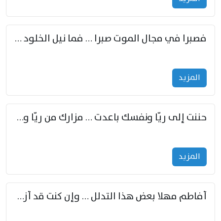
فصبرا في مجال الموت صبرا … فما نيل الخلود بمستطاع
المزید
حننت إلى ريّا ونفسك باعدت … مزارك من ريّا وشعباكما معا
المزید
أفاطم مهلا بعض هذا التدلل … وإن كنت قد أزمعت صرمي فأجملي