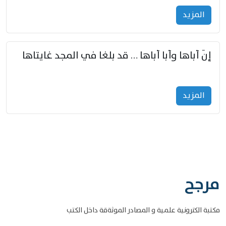
المزید
إنّ أباها وأبا أباها … قد بلغا في المجد غايتاها
المزید
مرجح
مكتبة الكترونية علمية و المصادر الموثةقة داخل الكتب