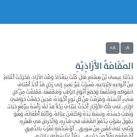
A+
A-
المَقَامَةُ الأَزَاذِيَّةِ
حَدَّثَنَا عِيسَى بْنُ هِشَامٍ قَالَ: كُنْتُ بِبَغْذَاذَ وَقْتَ الاَزَاذِ، فَخَرَجْتُ أَعْتَامُ
مِنْ أَنْواعِهِ لاِبْتِيَاعِهِ، فَسِرْتُ غَيْرَ بَعِيدٍ إلى رَجُلٍ قَدْ أَخَذَ أَصْنَافَ
الفَوَاكِهِ وَصَنَّفَهَا وَجَمَعَ أَنْوَاعَ الرُّطَبِ وَصَفَّفَهَا، فَقَبَضْتُ مِنْ ُكلِ
شَيءٍ أَحْسَنَهُ، وَقَرَضْتُ مِنْ كُلِ نَوعٍ أَجْوَدَهُ، فَحِينَ جَمَعْتُ حَوَاشِيَ
الإِزَارِ، عَلى تِلْكَ الأَوْزَارِ أَخَذَتْ عَيْنَايَ رَجُلاً َقدْ لَفَّ رَأْسَهُ بِبُرْقُعٍ حَيَاءً،
وَنَصَبَ جَسَدَهُ، وبَسَطَ يَدَهُ وَاحْتَضَنَ عِيَاَلهُ، وَتَأَبَّطَ أَطْفَالَهُ، وَهُوَ
يَقُولُ بِصَوْتٍ يَدْفَعُ الضَّعَفَ فِي صَدْرِهِ، وَالْحَرضَ فِي ظَهْرِهِ:
وَيْلِي عَلَى كَفَّينِ مِنْ سَويقِ ... أوْ شَحْمَةٍ تُضْرَبُ بالدَّقِيقِِ
أَوْ قَصْعَةٍ تُمْلأُ مِنْ خِرْدِيقِِ ... يَفْتَأُ عَنَّا سَطَواتِ الرِّيقِ