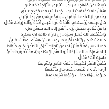
يُقِيمُنَا عَنْ مَنْهَجِ الطَرِيقِ ... يَارَازِقَ الثَّرْوَةِ بَعْدَ الضِّيقِِ
سَهِّلْ عَلى كَفِّ فتىً لَبِيقِ ... ذِي نَسَبٍ فِي مَجْدِهِ عَرِيقِ
يَهْدي إِلَيْنا قَدَمَ التَّوْفيقِ ... يُنْقِذُ عَيِشي مِنْ يَدِ التَّرْنيقِ
قالَ عِيسى بْنُ هِشامِ: فَأخَذْتُ مِنَ الكِيس أَخْذَةً وَنُلْتُهُ إِياهَا، فَقَالَ:
يَا مَنْ عَنَانِي بِجَمِيلِ بِرِّهِ ... أَفْضِ إِلى اللهِ بِحُسْنِ سِرِّهِ
وَاسْتَحْفظِ الله جَمِيلَ ستْرِهِ ... إِنْ كانَ لا طَاقَةَ لِي بِشُكْرِهِ
فَاللهُ رَبِّي مِنْ وَرَائي أَجْرِهِ قَالَ عِيسى بْنُ هِشَامٍ: فَقُلْتُ لَهُ: إِنَّ
فِي الكيسِ فَضْلاً فَاُبْرُزْ لِي عَنْ بَاطِنِكَ أَخْرُجْ إِلَيْكَ عَنْ آخِرِهِ، فَأَمَاطَ
لِثَامَهُ، فَإِذَا وَاللهِ شَيْخُنَا أَبُو الفَتْحِ الإِسْكَندريُّ، فَقُلْتُ: وَيْحَكَ أَيُّ
دَاهِيَةٍ أَنْتَ؟ فَقَالَ:
فَقَضِّ العُمْرَ تَشْبيهَاً ... عَلَى النَّاسِ وَتَمْويهَا
أَرَى الأَيَّامَ لا تَبْقَى ... عَلَى حَالٍ فَأَحْكِيهَا
فَيَوْماً شَرُّهَا فِيَّ ... ؟ وَيَوْماً شِرَّتِي فِيهَا