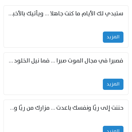
ستبدي لك الأيام ما كنت جاهلا … ويأتيك بالأخبار من لم تزوّد
المزید
فصبرا في مجال الموت صبرا … فما نيل الخلود بمستطاع
المزید
حننت إلى ريّا ونفسك باعدت … مزارك من ريّا وشعباكما معا
المزید