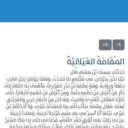
A+
A-
المَقَامَةُ الغَيْلانِيَّةُ
حَدَثَنْي عِيسَى بْنُ هِشَامٍ قَالَ:
بَيْنَا نَحْنُ بِجُرْجَانَ، فِي مُجْتَمَعٍ لنَا نَتَحَدَّثُ، وَمَعَنَا يَوْمَئِذٍ رَجُلُ العَرَبِ
حِفْظاُ وَرِوَايةً، وَهَوَ عِصْمَةُ بْنُ بَدْرٍ الفَزَارِيُّ، فأَفْضَى بِنَا الكَلاَمُ إِلَى
ذِكْرِ مَنْ أَعْرَضَ عَنْ خَصْمِهِ حِلْماً، وِمِنْ أَعْرَضَ عَنْ خَصْمِهِ احْتِقَاراً، حَتَّى
ذَكَرْنَا الصَّلَتَانَ الْعَبْدِيَّ وَالبَيِثَ، وَمَا كَانَ مِنْ احْتِقَارِ جَريرٍ وَالفَرَزْدَقِ
لَهُمَا، فَقَالَ عِصْمَةُ: سَأُحَدِثَكُم بِمَا شَاهَدَتْهُ عَيْني، وَلاَ أُحَدِّثُكُمْ عَنْ
غَيْري، بَيْنَمَا أَنَا أَسِيرُ فِي بِلادِ تَمِيمٍ مُرْتَحِلاً نَجِيَبةً، وَقائِداً جَنِيبَةً،
عنَّ ليَ رَاكِبٌ عَلىَ أَوْرَقٍ جَعْدِ اللُّغَامِ، فَحَاذَانِي حَتَّى إِذا صَكَّ الشَّبَحُ
بِالشَّبَحِ رَفَعَ صَوْتَهُ بِالسَّلامُ عَلَيْكَ، فَقُلْتُ: وعَلَيْكَ السَّلامُ وَرَحْمَةُ