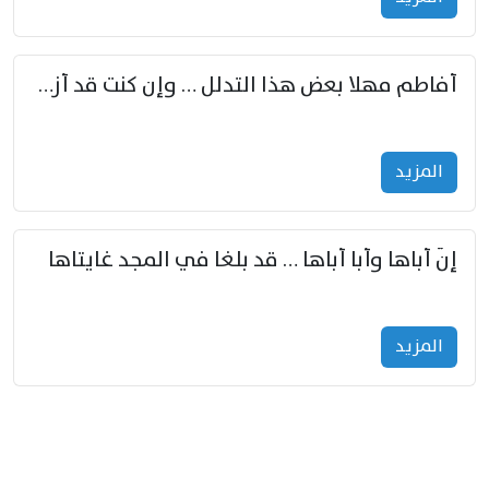
أفاطم مهلا بعض هذا التدلل … وإن كنت قد أزمعت صرمي فأجملي
المزید
إنّ أباها وأبا أباها … قد بلغا في المجد غايتاها
المزید