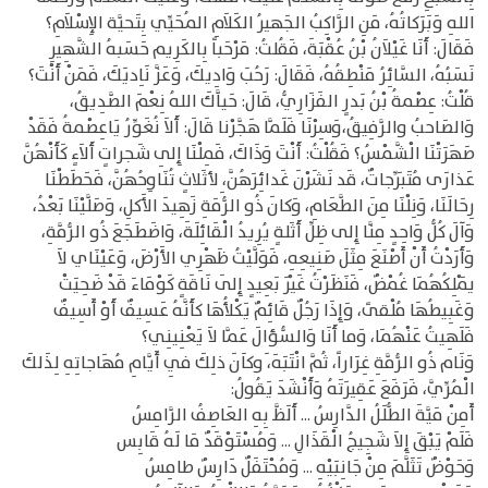
اللهِ وَبَرَكاتُهُ، مَنِ الرَّاكِبُ الجَهيرُ الكَلاَمِ المُحَيِّي بِتَحيَّة الإِسْلاَمِ؟
فَقَالَ: أَنَا غَيْلاَنُ بْنُ عُقْبَةَ، فَقُلتُ: مَرْحَباً بِالكَرِيم حَسَبهُ الشَّهِيرِ
نَسَبُهُ، السَّائِرُ مَنْطِقُهُ، فَقَالَ: رَحُبَ وَادِيكَ، وَعَزَّ نَاِديَكَ، فَمَنْ أَنْتَ؟
قُلْتُ: عِصْمةُ بْنُ بَدرٍ الفَزَارِيُّ، قَالَ: حَياَّكَ اللهُ نِعْمَ الصَّدِيقُ،
وَالصَاحبُ والرَّفِيقُ،وَسِرْنَا فَلَمَّا هَجَّرْنا قَالَ: أَلاَ نُغَوِّرُ يَاعِصْمةُ فَقَدْ
صَهَرَتْنَا الْشَّمْسُ؟ فَقُلْتُ: أَنْتَ وَذَاكَ، فَمِلْنَا إِلِى شَجراتٍ أَلاَءٍ كَأَنْهُنَّ
عَذارَى مُتَبَرِّجاتٌ، قَد نَشَرْنَ غَدائِرَهُنَّ، ِلأثَلاثٍ تُنَاوِحُهُنَّ، فَحَطَطْنَا
رِحَالَنَا، وَنِلْنَا مِنَ الطَّعَامِ، وَكانَ ذُو الرُّمَةِ زَهِيدَ الأَكلِ، وَصَلَّيْنَا بَعْدُ،
وَآلَ كُلُّ وَاحِدٍ مِنَّا إِلى ظِلِّ أَثَلةٍ يُرِيدُ الْقَائِلَةَ، وَاضَطَجَعَ ذُو الرُّمَّةِ،
وَأَرَدْتُ أَنْ أَصْنَعَ مِثَلَ صَنِيعِهِ، فَوَلَّيْتُ ظَهْرِي الأَرْضَ، وَعَيْنَاي لاَ
يَمْلِكُهُمَا غُمْضٌ، فَنَظَرْتُ غَيْرَ بَعِيدٍ إِلَى نَاقَةٍ كَوْمَاءَ قَدْ ضَحِيَتْ
وَغَبِيطُهَا مُلْقىً، وَإِذَا رَجُلٌ قَائِمٌ يَكْلأُهَا كأَنَّهُ عَسِيفٌ أَوْ أَسِيفٌ
فَلَهِيتُ عَنْهُمَا، وَما أَنَا وَالسُّؤالَ عَمَّا لاَ يَعْنِينِي؟
وَنَام ذُو الرُّمَّةِ غِرَاراً، ثُمَّ انْتَبَهَ، َوكاَنَ ذلِكَ فِي أَيَّامِ مُهَاجاتِهِ لِذَلكَ
الْمُرِّيَّ، فَرَفَعَ عَقِيرَتَهُ وَأَنْشَدَ يَقُولُ:
أَمِنْ مَيَّةَ الطُّلَلُ الدَّارِسُ ... أَلَظَّ بِهِ العَاصِفُ الرَّامِسُ
فَلَمْ يَبْقَ إِلاَ شَجِيجُ الْقَذَالِ ... وَمُسْتَوْقَدٌ مَا لَهُ قَابِس
وَحَوْضٌ تَثَلَّمَ مِنْ جَانِبَيْهِ ... وَمُحْتَفَلٌ دَارِسٌ طامِسُ