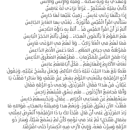
وَعَهْدي بِهِ وَبِهِ سَكْنُهُ ... وَمَيَّهُ وَالإِنْسُ وَالآِنسُ
كَأَنِّي بِمَيَّةَ مُسْتَنْفِرٌ ... غَزَالاً ترَاءَى لَهُ عَاطِسٌ
إِذَا جِئْتُهَا رَدَّنيِ عَابِسٌ ... رَقِيبٌ عَلَيْها لَهَا حَارِسٌ
سَتَأْتِي امْرِأَ الْقَيْسِ مَأْثُورَةٌ ... يُغَنِّي بِها العَابِرَ الجَالِسُ
أَلَمْ تَرَ أَنَّ امْرأَ القَيْسِ قَدْ ... أَلَظَّ بِهِ دَاؤُهُ النَّاجِسُ
هُمُ القَوْمُ لاَ يَأَلَمُونَ الْهِجَاءَ ... وَهَلْ يَأَلَمُ الحَجَرُ الْيَابِسُ
فَمَا لَهُمُ في الْعُلاَ رَاكِبٌ ... وَلاَ لَهُمُ فِي الوَغَى فَارِسُ
مُمَرْطَلةٌ فِي حِياضِ المَلاَمِ ... كَمَا دَعَسَ الاْدَمَ الدَّاعِسُ
إِذَا طَمَحَ النَّاسُ لِلْمَكْرُماتِ ... فَطَرْفُهُمُ المُطْرِقُ النَّاعِسُ
تَعَافُ الأَكَارِمُ إِصْهَارَهُمْ ... فَكًلُّ أَيَامَاهُمُ عانِسُ
فَلَمَّا بَلَغَ هَذا البَيْتَ تَنَبَّهَ ذَلِكَ النَّائِمُ، وَجَعَلَ يَمْسَحُ عَيْنَيْهِ، وَيَقُولُ:
أَذُو الرُّمَيْمَةِ يَمْنَعُنِي النَّوْمَ بِشِعْر غيْرِ مُثَقّفٍ وَلاَ سَائِر؟ فَقُلْتُ يَا
غَيْلاَنُ، مَنْ هَذا؟ فَقَالَ: الْفَرَزْدَقُ، وَحَمِى ذُو الرُّمَّةِ فَقَالَ:
وَأَمَّا مُجاشِعٌ الأَرْذَلُونَ ... فلَم يَسْقِِ مَنْبِتَهُمْ رَاجِسُ
سَيَعْقِلَهُمُ عَنْ مَسَاعِي الْكِرَام ... عِقَالٌ، وَيَحْبِسهُمُ حَابِسُ
فَقُلْتُ: الآنَ يَشْرَقُ فَيَثُورُ، وَيَعُمُّ هذا وَقبِيلَتُهُ بِالهِجَاءِ، فَوَاللهِ مَا
زَادَ الفَرَزْدَقُ عَلى أَنْ قَالَ: قُبْحَاً لكَ يا ذَا الرُّمَيْمَةِ! أَتَعْرِضُ لِمِثْلي
بِمَقالٍ مُنْتَحَلٍ؟ ثُمَّ عَادَ فِي نَوْمِهِ كَأَنْ لَمْ يَسْمَعْ شَيْئاً، وَسَارَ ذُو
الرُّمَّةِ وَسِرْتُ مَعَهُ، وَإِنِّي لأَرَى فِيهِ انْكِسَاراً حَتَّى افْتَرَقْنَا.