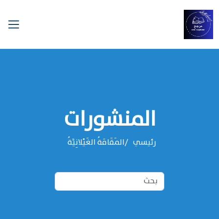
المنشورات
رئيسي
المَقَامَةُ الغَيْلانِيَّةُ