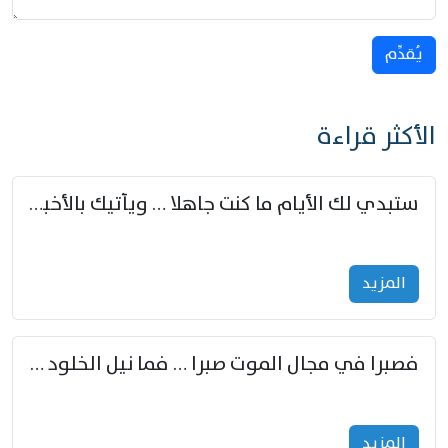
يُقدِّم
الأكثر قراءة
ستبدي لك الأيام ما كنت جاهلا … ويأتيك بالأخبار من لم تزوّد
المزید
فصبرا في مجال الموت صبرا … فما نيل الخلود بمستطاع
المزید