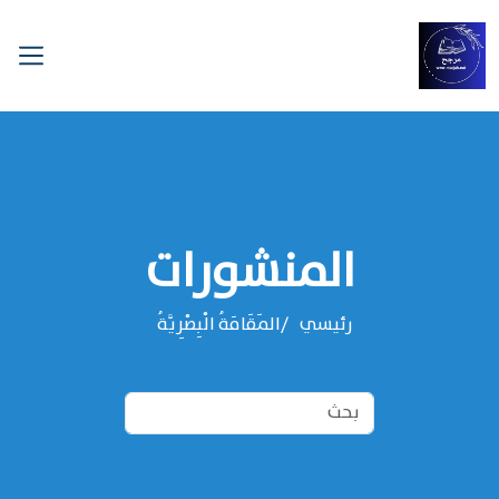
المنشورات
رئيسي
المَقَامَةُ الْبِصْرِيَّةُ