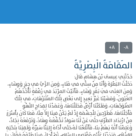
A+
A-
المَقَامَةُ الْبِصْرِيَّةُ
حَدَّثّنِي عِيسَى بْنُ هِشَامٍ قَالَ:
دَخَلْتُ البَصْرَةَ وَأَنَا مِنْ سِنِّي في فَتَاءٍ، وَمِنَ الزَّيِّ فِي حِبَرٍ وَوِشَاءٍ،
وَمِنَ الغِنَى فَي بَقَرٍ وَشَاءٍ، فَأَتَيْتُ المِرْبَدَ فِي رُفْقَةٍ تَأْخُذُهُمُ
العُيُونُ، وَمَشَيْنَا غَيْرَ بَعِيدٍ إِلى بَعْضِ تِلْكَ المُتَنَزَّهَاتِ، فِي تِلْكَ
المُتَوَجَّهَاتِ، وَمَلَكَتْنَا أَرْضٌ فَحَلَلْنَاهَا، وَعَمَدْنَا لِقِدَاحِ اللَّهْوِ
فَأَجَلْنَاهَا، مُطَرِّحِينَ لِلْحِشْمَةِ إِذْ لَمْ يَكُنْ فِينَا إِلاَّ مِنَّا، فَمَا كَانَ بِأَسْرَعَ
مِنْ ارْتِدَادِ الطَّرْفِ حتَّى عَنَّ لَنَا سَوادٌ تَخْفْضُهُ وِهَادُ، وَتَرْفَعُهُ نِجَادٌ،
وَعَلِمْنَا أَنَّهُ يَهُمُّ بِنَا، فَأَتْلَعْنَا لَهُ،حَتَّى أَدَّاهُ إلِيَنْاَ سَيْرُهُ وَلَقِيَنَا بِتَحِّيَةِ
الإِسْلاَمِ، وَرَدَدْنَا عَلْيْهِ مُقْتَضى السَّلامِ، ثُمَّ أَجالَ فِينَا طَرْفَهُ وَقَالَ: يا