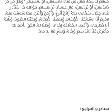
فِيهِمْ لَدَسَما، فَهَلْ مِنْ فَتَىً يُعَشِّيهِنَّ، أَوْ يُغَشِّيهِنَّ؟ وَهَلْ مِنْ حُرٍّ
يُغَدِّيهِنَّ، أَوْ يُرَدِّيهِنَّ؟ قَالَ عِيسَى بْنُ هِشَامٍ: فَوَاللهِ مَا اسْتَأْذَنَ
عَلَى حِجَابِ سَمْعي كلاَمٌ رَائعٌ أَبْرَعُ، وَأَرْفَعُ وَأَبْدَعُ، مِمَّا سَمِعْتُ مِنْهُ،
لاَجَرَمَ أَنَّا اسْتَمَحْنَا الأَوْسَاطَ، وَنَفَضْنَا الأَكْمَامَ، وَنَحَّيْنَا الجُيُوبَ،وَنُلْتُهُ
أَنَا مُطْرَفِي، وَأَخَذَتِ الجَمَاعَةُ إِخْذِي، وَقُلْنَا لَهُ: الْحَقْ بِأَطْفَالِكَ،
فَأَعْرَضَ عَنَّا بَعْدَ شُكْرٍ وَفَّاهُ، وَنَشْرٍ مَلَأ بِهِ فاهُ.
مصادر و المراجع :