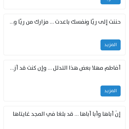
حننت إلى ريّا ونفسك باعدت … مزارك من ريّا وشعباكما معا
المزید
أفاطم مهلا بعض هذا التدلل … وإن كنت قد أزمعت صرمي فأجملي
المزید
إنّ أباها وأبا أباها … قد بلغا في المجد غايتاها