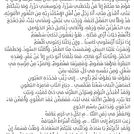
قَوْمُ ما مِنْكُمْ إِلاَّ مَنْ يَلْحَظُنِي شَزْراً، وَيُوسِعُنِي حَزْراً، وَمَا يُنْبِئُكُمْ
عَنِّي، أَصْدَقُ مِنِّي، أَنَا رَجُلٌ مِنْ أَهْلِ الإِسْكَنْدَرِيَّةِ مِنَ الثُّغُورِ الأَمَوِيَّةِ،
قَدْ وَطَّأَ لِيَ الفَضْلُ كَنَفَهُ، وَرَحَّبَ بِي عَيْشٌ، وَنَمَانِي بَيْتٌ، ثُمَّ جَعْجَعَ
بِي الدَّهْرُعَنْ ثَمِّهِ وَرَمِّهِ، وَأَتْلانِي زَغَاليلَ حُمْرَ الحَوَاصِل:
كَأَنَّهُمْ حَيَّاتُ أَرْضِ مَحْلَةٍ ... فَلَوْ يَعَضُّونَ لَذَكَّي سَمُّهُمْ
إِذَا نَزَلْنَا أَرْسَلُونِي كَاسِباً ... وإِنْ رَحَلْنَا رَكِبُونِي كُلُّهُمْ
وََنَشَزَتُ عَلَيْنَا البِيضُ، وَشَمَسَتْ مِنَّا الصُّفْرُ، وَأَكَلَتْنَا السُّودُ، وَحَطَّمَتْنَا
الحُمْرُ، وَانْتَابَنَا أَبُو مَالِكٍ، فَمَا يَلْقَانَا أَبُو جَابِرٍ إِلاَّ عَنْ عُفْرٍ، وَهَذِهِ
البَصْرَةُ مَاؤُهَا هَضُومٌ، وَفَقِيرُهَا مَهْضُومٌ، وَالمَرْءُ مِنْ ضِرْسِهِ فِي
شُغْلٍ، وَمِنْ نَفْسِهِ في كَلٍّ، فَكَيْفَ بِمَنْ:
يُطَوِّفُ مَا يُطَوِّفُ ثُمَّ يَأَوِي ... إِلَى زُغْبٍ مُحَدَّدَةِ العُيُونِ
كَسَاهُنَّ الْبِلَى شُعْثاً فَتُمْسِي ... جِيَاعَ النَّابِ ضَامِرَةَ البُطُونِ
وَلَقَدْ أَصْبَحْنَ الْيَوْمَ وَسَرَّحْنَ الطَّرْفَ فِي حَيٍّ كَمَيْتٍ، وَبَيْتٍ
كلاَ بَيْتٍ، وَقلَّبْنَ الأَكُفَّ عَلَى لَيْتَ، فَفَضَضْنَ عُقَدَ الضُّلُوعِ، وَأَفَضْنَ مَاءَ
الدُّمُوعِ، وَتَدَاعَيْنَ بِاسْمِ الجُوعِ.
وَالفَقْرُ فِي زَمَنِ اللِّئَا ... مِ لِكُلِّ ذِي كَرَمٍ عَلاَمَهْ
رَغِبَ الكِرَامُ إِلَى اللِّئَا ... مِ، وَتِلْكَ أَشْرَاطُ الْقِيَامَهْ
وَلَقَدِ اُخْتِرْتُمْ يَا سَادَةُ، وَدَلَّتْنِي عَلَيْكُمُ السَّعَادَةُ، وَقُلْتُ قَسَماً، إِنَّ