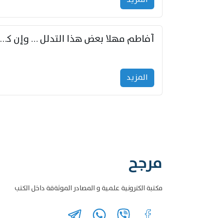
أفاطم مهلا بعض هذا التدلل … وإن كنت قد أزمعت صرمي فأجملي
المزید
مرجح
مكتبة الكترونية علمية و المصادر الموثةقة داخل الكتب