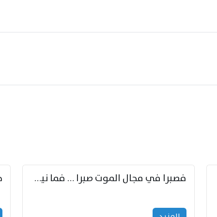
زوّد
فصبرا في مجال الموت صبرا … فما نيل الخلود بمستطاع
المزید