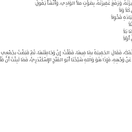
َتَهُ، وَرَفَعَ عَقِيرَتَهُ، بِصَوْتٍ ملأَ الوَادِي، وَأَنْشَأَ يَقُولُ:
َلاَ وَلاَ
ادَةِ مُخْوِلاَ
اَ
ا بَلاَ
َوَّلاَ
كَ، فَقَالَ: الحَقِيبَةُ بِمَا فِيهَا، فَقُلْتُ: إِنَّ وَحَامِلَتَهَا، ثُمَّ قَبَضْتُ بجُمْعِي عَ
َنْ وَجْهِهِ، فَإِذَا هُوَ وَاللهِ شَيْخُنَا أَبُو الفَتْحِ الإِسْكَنْدَرِيُّ، فَمَا لَبِثْتُ أَنْ قُل