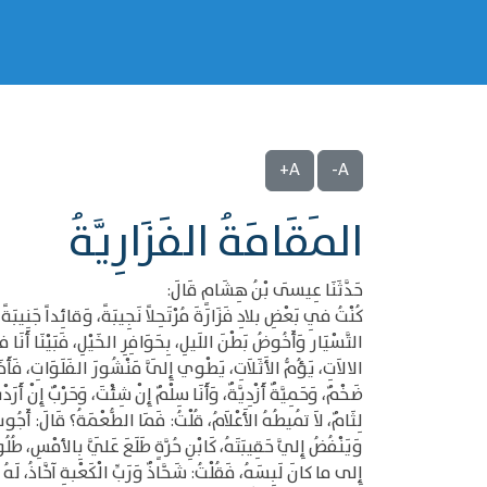
A+
A-
المَقَامَةُ الفَزَارِيَّةُ
حَدَّثَنَا عِيسَى بْنُ هِشَامٍ قَالَ:
كُنْتُ فِي بَعْضِ بلادِ فَزَارَةَ مُرْتَحِلاً نَجِيبَةً، وَقائِداً جَنِيبَةً، 
التَّسْيَار وَأَخُوضُ بَطْنَ اللَيلِ، بِحَوَافِرِ الخَيْلِ، فَبَيْنَا أَنَا ف
الالاَتِ، يَؤُمُّ الأَثَلاَتِ، يَطْوي إِلَىَّ مَنْشُورَ الفَلَوَاتِ، فَأَخ
ضَخْمٌ، وَحَمِيَّةٌ أَزْدِيَّةٌ، وَأَنَا سِلْمٌ إِنْ شِئْتَ، وَحَرْبٌ إِنْ 
لِثَامٌ، لاَ تُميطُهُ الأَعْلاَمُ، قُلْتُ: فَمَا الطُّعْمَةُ؟ قَالَ: أَجُو
وَيَنْفُضُ إِليَّ حَقِيبَتَهُ، كَابْنِ حُرَّةٍ طَلَعَ عَلَيَّ بِالأمْسِ، طُ
إِلى ما كانَ لَبِسَهُ، فَقُلْتُ: شَحَّاذٌ وَرَبِّ الْكَعْبةِ آخَّاذُ، لَهُ فِ