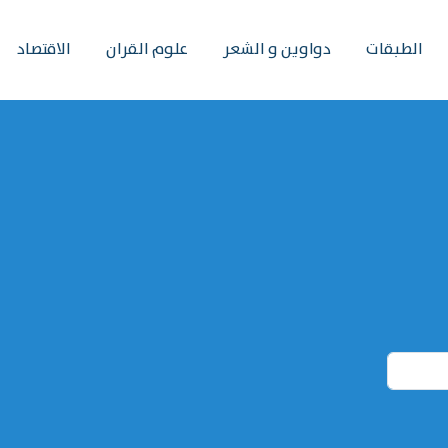
الطبقات
دواوين و الشعر
علوم القران
الاقتصاد