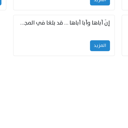
إنّ أباها وأبا أباها … قد بلغا في المجد غايتاها
المزید