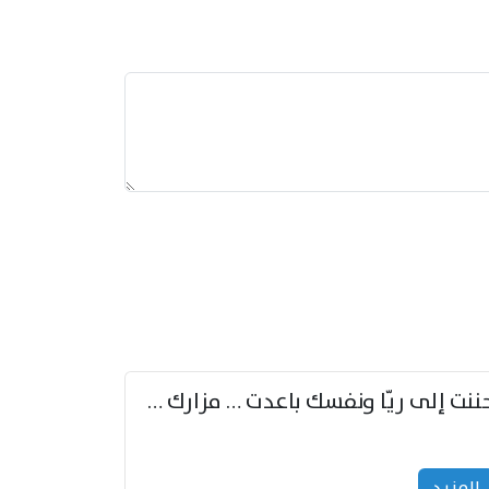
حننت إلى ريّا ونفسك باعدت … مزارك من ريّا وشعباكما معا
المزید