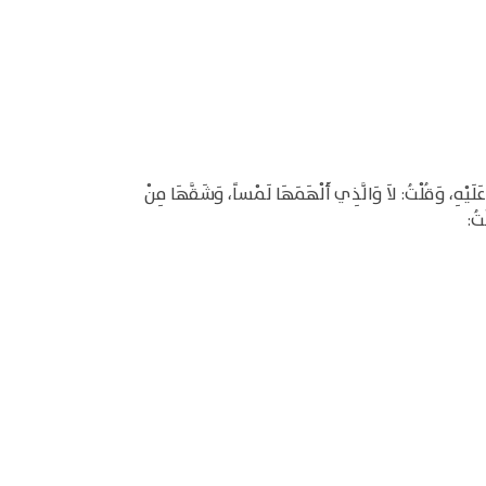
لَيْهِ، وَقُلْتُ: لاَ وَالَّذِي أَلْهَمَهَا لَمْساً، وَشَقَّهَا مِنْ
ْتُ: