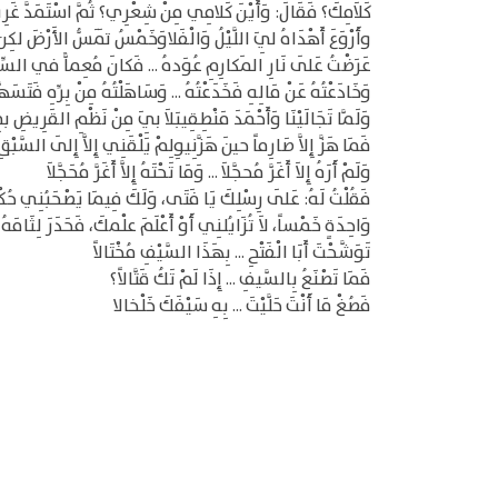
كَلاَمِكَ؟ فَقَالَ: وَأَيْنَ كَلامِي مِنْ شِعْرِي؟ ثُمَّ اسْتَمَدَّ غَرِيز
وأَرْوَعَ أَهْدَاهُ لِيَ اللَّيْلُ وَالْفَلاوَخَمْسُ تَمَسُّ الأَرْضَ لكِن ك
عَرَضْتُ عَلَى نَارِ المَكارِمِ عُوَدهُ ... فَكانَ مُعِماًّ في السِّيَ
وَخَادَعْتُهُ عَنْ مَالِهِ فَخَدَعْتُهُ ... وَسَاهَلْتُهُ مِنْ بِرِّهِ فَتَسَهَّل
وَلَمَّا تَجَالَيْنَا وَأَحْمَدَ مَنْطِقِيبَلاَ بِيَ مِنْ نَظْمِ القَرِيضِ بِمَ
فَمَا هَزَّ إِلاَّ صَارِماً حينَ هَزَّنِيوِلِمْ يَلْقَنِي إِلاَّ إِلَى السَّبْقِ أ
وَلَمْ أَرَهُ إِلاَ أَغَرَّ مُحجَّلاَ ... وَمَا تَحْتَهُ إِلاَّ أَغَرَّ مُحَجَّلاَ
فَقُلْتُ لَهُ: عَلَى رِسْلِكَ يَا فَتَى، وَلَكَ فِيمَا يَصْحَبُنِي حُكْمُ
وَاحِدَةٍ خَمْساً، لاَ تُزَايُلنِي أَوْ أَعْلَمَ علْمكَ، فَحَدَرَ لِثَامَهُ ع
تَوَشَّحْتَ أَبَا الْفَتْحِ ... بِهَذَا السَّيْفِ مُخْتَالاً
فَمَا تَصْنَعُ بِالسَّيفِ ... إِذَا لَمْ تَكُ قَتَّالاً؟
فَصُغْ مَا أَنْتَ حَلَّيْتَ ... بِهِ سَيْفَكَ خَلْخالا