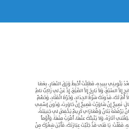
عْدُ يَلْوِينِي بِبِيدِهِ، فَظَلِلْتُ أَخْبِطُ وَرَقَ النَّهَارِ، بِعَصَا
َّ السَّبُعُ، وَلاَ بَارِحَ إِلاَّ الضَّيُعُ، إِذْ عَنَّ لِي رَاكِبٌ تامُّ
 أُمَّ لَكَ، فَدُونَكَ شَرْطُ الحِدَادِ، وَخَرْطَ الْقَتَادِ، وَخَصْمٌ
ْتَ؟ قَالَ: نَصِيحٌ إِنْ شَاوَرْتَ فَصِيحٌ إِنْ حَاوَرتَ، وَدُونَ إسْمِي
َانٌ يَرْقُمُهُ بَنَانٌ وَقٌصَارَاي كَرِيمٌ يَخْفِضُ لِي جَنِيبَتَهُ،
عْتَني آثَارُهُ، وَلا يُنْبِئُكَ عنْهَا، أَقْرَبُ مِنُهَا، وَأَوْمأَ
هِ، فَقُلْتُ: يَا فَتَى قَدْ جَلَّيْتَ عِبَارَتَكَ، فَأَيْنَ شِعْرُكَ مِنْ