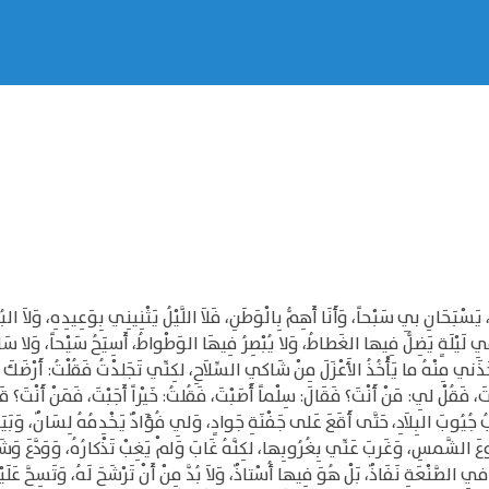
يَسْبَحَانِ بِي سَبْحاً، وَأَنَا أَهِمُّ بِالْوَطَنِ، فَلاَ اللَّيْلُ يَثْنِينِي بِوَعِيدِهِ، وَلاَ البُ
ِي لَيْلَةٍ يَضِلُّ فِيها الغَطاطُ، وَلا يُبْصِرُ فِيهَا الوَطْواطُ، أَسِيَحُ سَيْحاً، وَلا سَانِح إِلا
َذَني مِنْهُ ما يَأْخُذُ الأَعْزَلَ مِنْ شَاكِي السِّلاَحِ، لكِنِّي تَجَلدْتُ فَقُلْتُ: أَرْضَكَ لاَ
أَرَدْتَ، فَقُلْ لِي: مَنْ أَنْتَ؟ فَقَالَ: سِلْماً أَصَبْتَ، فَقُلتُ: خَيْراً أَجَبْتَ، فَمَنْ أَن
بُ جُيُوبَ البِلاَدِ، حَتَّى أَقَعَ عَلى جَفْنَةِ جَوادٍ، وَلِي فُؤَادٌ يَخْدِمُهُ لِسَانٌ، وَبَي
لُوعَ الشَّمسِ، وَغَربَ عَنِّي بِغُرُوبِها، لكِنَّهُ غَابَ وَلمْ يَغِبْ تَذْكارُهُ، وَوَدَّعَ وَشَيَّ
ي الصَّنْعَةِ نَفَاذٌ، بَلْ هُوَ فِيها أُسْتاذٌ، وَلاَ بُدَّ مِنْ أَنْ تَرْشَحَ لَهُ، وَتَسِحَّ عَلَيْ