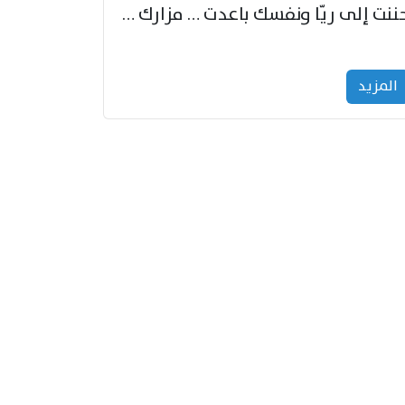
حننت إلى ريّا ونفسك باعدت … مزارك من ريّا وشعباكما معا
المزید