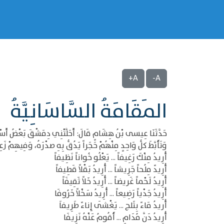
A+
A-
المَقَامَةُ السَّاسَانِيَّةُ
حَدَّثَنَا عِيسى بْنُ هِشَامٍ قَالَ: أَحَلَّتْنِي دِمَشْقَ بَعْضُ أَسْف
وَتَأَبَّطَ كلُّ وَاحِدٍ مِنْهُمْ حَجَراً يَدُقُّ بِهِ صدْرَهُ، وَفِيهِمْ
أُرِيدُ مِنْكَ رَغِيفاً ... يَعْلُو خُواناً نَظِيفاً
أُرِيدً مِلُحاً جَرِيشاً ... أُرِيدُ بَقْلاً قَطِيفاً
أُرِيدُ لَحْماً غَريضاً ... أُرِيدُ خَلاً ثَقِيفَاً
أُرِيدُ جَدْياً رَضِيعاً ... أُرِيدُ سَخْلاً خَرُوفَا
أُريدُ مَاءً بِثَلج ... يَغْشَى إِناءً طَرِيفاَ
أُرِيدُ دَنَّ مُدَامٍ ... أَقُومُ عَنْهُ نَزِيفَا