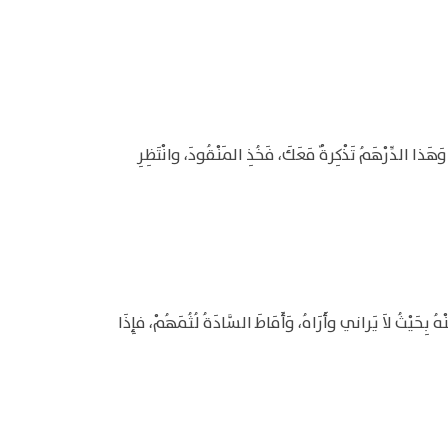
ُ، وَهَذا الدِّرْهَمُ تَذْكِرةٌ مَعَكَ، فَخُذِ المَنْقُودَ، وانْتَظِرِ
ُ بِحَيْثُ لاَ يَراني وأَرَاهُ، وَأَمَاطَ السَّادَةُ لُثُمَهُمْ، فإِذَا