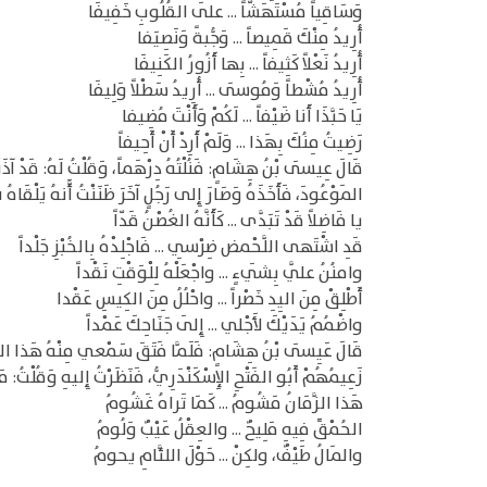
وَسَاقِياً مُسْتَهَشّاً ... علَى القُلُوبِ خَفِيفَا
أُرِيدُ مِنْكَ قَمِيصاً ... وَجُّبةً وَنَصِيَفا
أُرِيدُ نَعْلاً كَثِيفاً ... بِها أَزُورُ الكَنِيفَا
أُرِيدُ مُشْطاً وَمُوسَى ... أُرِيدُ سَطْلاً وَلِيفَا
يَا حَبَّذَا أَنا ضَيْفاً ... لَكُمْ وَأَنْتَ مُضِيفا
رَضِيتُ مِنُكَ بِهَذا ... وَلَمْ أَرِدْ أَنْ أَحِيفاً
قَالَ عِيسَى بْنُ هِشَامٍ: فَنُلْتُهُ دِرْهَماً، وَقُلْتُ لَهُ: قَدْ آذَنْتُ
المَوْعُودَ، فَأَخَذَهُ وَصَارَ إِلى رَجُلٍ آخَرَ ظَنَنْتُ أََّنهُ يَلْقَاهُ 
يا فَاضِلاً قَدْ تَبَدَّى ... كَأَنَّهُ الغُصْنُ قَدّاً
قَدِ اشْتَهى اللَّحْمض ضِرْسِي ... فَاجْلِدْهُ بِالخُبْزِ جَلْداً
وامنُنُ علَّي بِشَيءٍ ... واجْعَلْهُ لِلْوَقْتِ نَقْداً
أَطْلِقْ مِنَ اليِدِ خَصْراً ... واحْلُلُ مِنَ الكِيسِ عَقْدا
واضْمُمُ يَدَيْكَ لأَجْلي ... إِلَى جَنَاحِكَ عَمْداً
قَالَ عَيِسَى بْنُ هِشَامٍ: فَلَمَّا فَتَقَ سَمْعي مِنْهُ هَذا الكَلامُ، 
زَعِيمُهُمْ أَبُو الفَتْحِ الإِسْكَنْدَرِيُّ، فَنَظَرْتُ إِليهِ وَقُلْتُ:
هَذا الزَّمَانُ مَشُومُ ... كَمَا تَراهُ غَشُومُ
الحُمْقًَ فِيهِ مَلِيحٌ ... والعِقْلُ عَيْبٌ وَلُومُ
والمَالُ طَيْفٌ، ولكِنْ ... حَوْلَ اللئَّامِ يحومُ