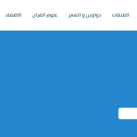
الطبقات
دواوين و الشعر
علوم القران
الاقتصاد