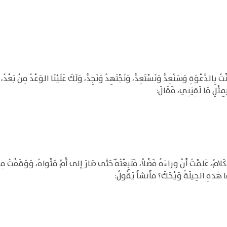
 بِالدَّعْوَةِ وَسَنُعِدُّ وَنَسْتَعِدُّ، وَنَجْتَهِدُ وَنَجِدُّ، وَلَكَ عَلَيْنَا الوَعْدُ مِنْ بَعْد
بِمِثْلِ مَا لَقِيَنِي، فَقَالَ:
عَلِمْتُ أَنَّ وراءَهُ فَضْلاً، فَتَبِعْتُهُ َحَتَّى صَارَ إِلى أُمِّ مَثْواهُ، وَوَقَفْتُ مِنْه
 مَا هَذهِ الحِيلَةُ وَيْحَكَ؟ فأَنشأَ يَقُولُ: