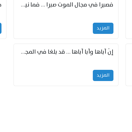
زوّد
فصبرا في مجال الموت صبرا … فما نيل الخلود بمستطاع
المزید
إنّ أباها وأبا أباها … قد بلغا في المجد غايتاها
المزید