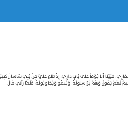
ارِي، فَبَيْنَا أَنَا يَوْماً عَلى بَابِ دارِي، إِذْ طَلعَ عَلَيَّ مِنْ بَنِي سَاسانَ كَتِيبَة
 زَعِيمٌ لَهُمْ يَقُولُ وَهُمْ يُرَاسِلونَهُ، وَيْدعُو وَيُجَاوبُونَهُ، فَلَمَّا رآني قَالَ: