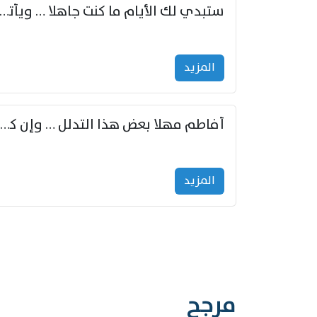
ستبدي لك الأيام ما كنت جاهلا … ويأتيك بالأخبار من لم ت
المزید
أفاطم مهلا بعض هذا التدلل … وإن كنت قد أزمعت صرمي فأجملي
المزید
مرجح