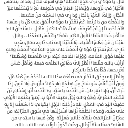
قَالَ: يَا مَوْلاي تَرَى هَذِهِ المَحَلَّةَ؟ هِيَ أَشْرَفُ مَحَالِّ بَغْدَادَ، يَتَنَافَسُ
الأَخْيَارُ في نُزُولِها، وَيَتَغايَرُ الكِبَارُ فِي حُلُولِهَا، ثُمَّ لاَ يَسْكُنُهَا غَيْرُ
التُّجَّارِ، وَإِنَّمَا المَرْءُ بِالْجَارِ وَدَارِى فِي السِّطَةِ مِنْ قِلادَتِهَا،
وَالنُّقْطَةِ من دَائِرتَهَا، كَمْ تُقَدِّرُ يَا مَوْلايَ أُنْفِقَ عَلى كُلِّ دَارٍ مِنْهَا؟
قُلْهُ تَخْمِيناً إِنْ لَمْ تَعْرِفُهُ يَقِيناً، قُلْتُ: الكَثِيرُ، فَقَالَ: يَا سُبْحَانَ اللهِ!
مَا أَكْبَرَ هَذا الغَلَطَ! تَقُولُ الكَثِيرَ فَقَطْ؟ وَتَنَفَّسَ الصُّعَدَاءَ، وَقَالَ:
سُبْحَانَ مَنْ يَعْلَمُ الأَشْيَاءَ، وَانْتَهَيْنَا إِلَى بَابِ دَارِهِ، فَقَالَ: هَذِهِ
دَارِي، كَمْ تُقَدِّرُ يَا مَوْلايَ أَنْفَقْتُ على هذِهِ الطَّاقَةِ؟ أَنْفَقْتُ واللهِ
عَلَيْهَا فَوْقَ الطَّاقَةِ، وَوَرَاءَ الفَاقَةِ، كَيْفَ ترى صَنْعَتَهَا وَشَكْلَهَا؟
أَرَأَيْتَ باللهِ مِثْلَهَا؟ انْظُرْ إِلَى دَقَائِقِ الصَّنْعَةِ فِيهَا، وَتَأَمَّلْ حُسْنَ
تَعْرِيجَهَا، فَكَأَنَّمَا خُطَّ بِالبِرْكارِ
وَانْظُرْ إِلى حِذْقِ النَّجَّارِ فِي صَنْعَةِ هذَا البَابِ، اتَخَذَهُ مِنْ كَمْ؟ قُلْ:
وَمِنْ أَيْنَ أَعْلَمُ، هُوَ سَاجٌ مِنْ قِطْعَةٍ وَاحِدَةٍ لاَ مَأْرُوضٌ وَلا عَفِنٌ، إِذَا
حُرَِكَ أَنَّ، وَإِذَا نُقِرَ طَنَّ، مَنِ اتَّخَذَهُ يا سَيِّدِي؟ اتَّخَذَهُ أَبُو إِسْحَاقَ بْنُ
مَحَمَّدٍ البَصْريُّ، وَهْوَ واللهِ رَجُلٌ نَظِيفُ الأَثْوَابِ، بَصِيرٌ بِصَنْعِة الأَبْوَابِ
خَفِيفُ اليَدِ فِي العَمَلِ، للهِ دَرُّ ذَلِكَ الرَّجُلِ! بِحَياتِي لا اسْتَعَنْتَ إِلا بِهِ
عَلى مِثْلِهِ، وَهَذِهِ الحَلَقَةُ تَرَاهَا اشْتَرَيْتُهَا فِي سُوقِ الطَّرَائِفِ مِنْ
عِمْرَانَ الطَّرَائِفِيِّ بِثَلاثَةِ دَنَانِيرَ مُعِزِّيَّة، وَكَمْ فِيهَا يَا سَيِّدِي مِنَ
الشَّبَهِ؟ فِيهَا سِتَّةُ أَرْطَالٍ، وَهْيَ تَدُورُ بِلَوْلَبٍ فِي البَابِ، بِاللهِ