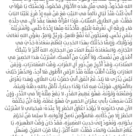
اللهِ مَجْدُودٌ، وَفي مِثْلِ هَذهِ الأَحْوَالِ مَحْمُودٌ، وَحَسْبُكَ يَا مَوْلاَي
أَنِّي كُنْتُ مُنْذُ لَيَالٍ ناَئِماً في البَيْتِ مَعَ مَنْ فَيِهِ إِذْ قُرِعَ عَلَيْنَا البَابُ
فَقُلْتُ: مَنِ الطَّارِقُ المُنْتَابُ، فَإِذَا امْرَأَةٌ مَعَهَا عِقْدُ لآلٍ، فِي جِلْدَةِ
مَاءٍ وَرِقَّةِ آلٍ، تَعْرِضُهُ لِلْبَيْعِ، فَأَخَذْتُهُ مِنْهَا إِخْذَةَ خَلْسٍ، وَاْشَتَريْتُهُ
بِثَمَنٍ بَخْسٍ، وَسَيَكُونُ لَهُ نَفْعٌ ظَاهِرٌ، وَرِبْحٌ وَافِرٌ، بِعَوْنِ اللهِ تَعَالَى
وَدَوْلَتِكَ، وَإِنَّمَا حَدَّثْتُكَ بِهَذَا الحَدِيثِ لِتَعْلَمَ سَعَادَةَ جَدِّيَ فِي
التِّجَارَةِ، وَالسَّعَادَةُ تُنْبِطُ المَاءَ مِنَ الحِجَارَةِ، اللهُ أَكْبَرُ لاَ يُنْبِئُكَ
أَصْدَقُ مِنْ نَفْسِكَ، وَلاَ أَقْرَبُ مِنْ أَمْسِكَ، اشْتَرَيْتُ هَذا الحَصِيرَ فِي
المُنَادَاتِ، وَقَدْ أُخْرِجَ مِنْ دُورِ آلِ الفُرَاتِ، وَقْتَ المُصَادَرَاتِ، وَزَمَنَ
الغَارَاتِ وَكُنْتُ أَطْلُبُ مِثْلُهُ مُنْذُ الزَّمَنِ الَأْطَوِل فَلا أَجِدُ، وَالدَّهْرُ حُبْلَى
لَيْسَ يُدْرَى مَا يَلِدُ، ثُمَّ اتَّفَقَ أَنِّي حَضَرْتُ بَابَ الطَّاقِ، وَهَذا يُعْرَضُ
بِالأَسْوَاقِ، فَوَزَنْتُ فِيهِ كَذَا وَكَذَا دِينَاراً، تَأَمَّلْ بِاللهِ دِقَّتَهُ وَلِينَهُ،
وَصَنْعَتَهُ وَلَوْنَهُ، فَهْوَ عَظِيمُ القَدْرِ، لا يَقَعُ مِثْلُهُ إِلاَّ فِي النَّدْرِ، وَإِنْ
كُنْتَ سَمِعْتَ بِأَبِي عِمْرَانَ الحَصِيريِّ فَهْوَ عَمَلُهُ، وَلَهُ ابْنٌ يَخْلُفُهُ
الآنَ فِي حَانُوتِهِ لاَ يُوْجَدُ اعْلاَقُ الحُصُرِ إِلاَّ عِنْدَهُ؛ فَبِحَياتِي لاَ اشْتَرَيْتَ
الحُصُرَ إِلا مِنْ دُكَّانِهِ، فَالمُؤْمِنُ نَاصِحٌ لإِخْوانِهِ، لاَ سِيَّما مَنْ تَحَرَّمَ
بِخُوَانِهِ، وَنَعُودُ إِلَى حَدِيثِ المَضِيرَةِ، فَقَدْ حَانَ وَقْتُ الظَّهِيرَةِ، يَا
غُلاَمُ الطَّسْتَ وَالمَاءَ فَقُلْتُ: اللهُ أَكْبَرُ، رُبَّمَا قَرُبَ الفَرَجُ، وَسَهُلَ