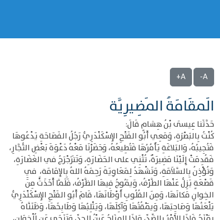
A+
A-
الَمقَامَةُ المَضِيرِيَّة
حَدَّثَنا عِيسَى بْنُ هِشامٍ قَالَ:
كُنْتُ بِالبَصْرَةِ، وَمَعِي أَبُو الفَتْحِ الإِسْكَنْدَرِيُّ رَجُلُ الفَصَاحَةِ يَدْعُوهَا
فَتُجِيبُهُ، وَالبَلاغَةِ يَأَمُرُهَا فَتُطِيعُهُ، وَحَضَرْنَا مَعْهُ دَعْوَةَ بَعْضِ التُّجَّارِ،
فَقُدِمَتْ إِلَيْنَا مَضِيرَةٌ، تُثْنِي على الحَضَارَةِ، وَتَتَرَجْرَجُ في الغَضَارَةِ،
وَتُؤْذِنُ بِالسَّلاَمَةِ، وَتَشْهَدُ لِمَعَاوِيَةَ رَحِمَهُ اللهُ بِالإِمَامَة، ِ فِي
قَصْعَةٍ يَزِلُّ عَنْهَا الطَّرْفُ، وَيَمُوجُ فِيهَا الظَّرْفُ، فَلَمَّا أَخَذَتْ مِنَ
الخِوانِ مَكانَهَا، وَمِنَ القُلُوبِ أَوْطَانَهَا، قَامَ أَبُو الفَتْحِ الإِسْكَنْدَرِيُّ
يَلْعَنُهَا وَصَاحِبَهَا، وَيَمْقُتُهَا وَآكِلَهَا، وَيَثْلِبُهَا وَطَابِخَهَا، وَظَنَنَّاهُ
يَمْزَحُ فَإِذَا الأَمْرُ بِالضِّدِّ، وَإِذَا المِزَاحُ عَيْنُ الجِدِّ، وَتَنَحَى عَنِ اُلْخِوَانِ،