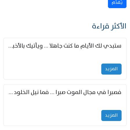
يُقدِّم
الأكثر قراءة
ستبدي لك الأيام ما كنت جاهلا … ويأتيك بالأخبار من لم تزوّد
المزید
فصبرا في مجال الموت صبرا … فما نيل الخلود بمستطاع
المزید