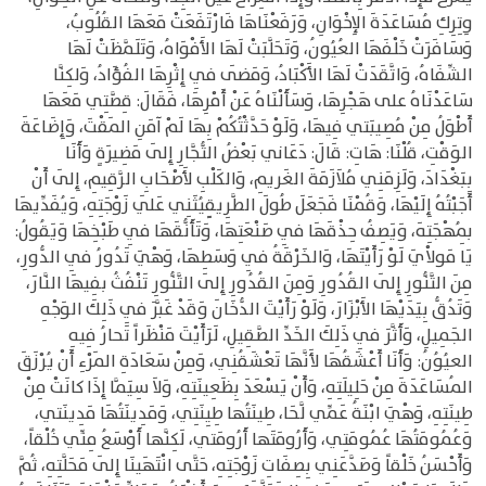
وِتِرِكِ مُسَاعَدَةَ الإِخْوَانِ، وَرَفَعْنَاهَا فَارْتَفَعَتْ مَعَهَا القُلُوبُ،
وَسَافَرَتْ خَلْفَهَا العُيُونُ، وَتَحَلَّبَتْ لَهَا الأَفْوَاهُ، وَتَلَمَّظَتْ لَهَا
الشِّفَاهُ، وَاتَّقَدَتْ لَهَا الأَكْبَادُ، وَمَضَى فِي إِثْرِهَا الفُؤَادُ، وَلكِنَّا
سَاعَدْنَاهُ على هَجْرِهَا، وَسَأَلْنَاهُ عَنْ أَمْرِهَا، فَقَالَ: قِصَّتِي مَعَهَا
أَطْوَلُ مِنْ مُصِيبَتي فِيهَا، وَلَوْ حَدَّثْتُكُمْ بِهَا لَمْ آمَنِ المَقْتَ، وَإِضَاعَةَ
الوَقْتِ، قُلْنَا: هَاتِ: قَالَ: دَعَاني بَعْضُ التُّجَّارِ إِلَى مَضِيرَةٍ وَأَنَا
بِبَغْدَادَ، وَلَزِمَنِي مُلاَزَمَةَ الغَريمِ، وَالكَلْبِ لأَصْحَابِ الرَّقِيمِ، إِلَى أَنْ
أَجَبْتُهُ إِلَيْهَا، وَقُمْنَا فَجَعَلَ طُولَ الطَّرِيقِِيُثَنِي عَلَي زَوْجَتِهِ، وَيُفَدِّيهَا
بِمُهْجَتِهَ، وَيَصِفُ حِذْقَهَا فِي صَنْعَتِهَا، وَتَأَنُّقَهَا فِي طَبْخِهَا وَيَقُولُ:
يَا مَولاْيَ لَوْ رَأَيْتَهَا، وَالخَرْقَةُ فِي وَسَطِهَا، وَهْيَ تَدُورُ فِي الدُّورِ،
مِنَ التَّنُّورِ إِلَى القُدُورِ وَمِنَ القُدُورِ إِلَى التَّنُّورِ تَنْفُثُ بفِيهَا النَّارَ،
وَتَدُقُّ بِيَدَيْهَا الأَبْزَارَ، وَلَوْ رَأَيْتَ الدُّخَانَ وَقَدْ غَبَّرَ فِي ذَلِكَ الوَجْهِ
الجَمِيلِ، وَأَثَّرَ فِي ذَلِكَ الخَدِّ الصَّقِيلِ، لَرَأَيْتَ مَنْظَراً تَحارُ فِيهِ
العيُوُنُ: وَأَنَا أَعْشَقُهَا لأَنَّهَا تَعْشَقُنِي، وَمِنْ سَعَادَةِ المَرْءِ أَنْ يُرْزَقَ
المُسَاعَدَةَ مِنْ حَلِيلَتِهِ، وَأَنْ يَسْعَدَ بِظَعِينَتِهِ، وَلاَ سِيَمَّا إِذَا كانَتْ مِنْ
طِينَتِهِ، وَهْيَ ابْنَةُ عَمِّي لَّحَا، طِينَتُها طِيِنَتِي، وَمَدِينَتُهَا مَدِينَتي،
وَعُمُومَتُهَا عُمُومَتِي، وَأَرُومَتَها أَرُومَتي، لَكِنَّها أَوْسَعُ مِنِّي خُلْقاً،
وَأَحْسَنُ خَلْقاً وَصَدَّعَنِي بِصِفَاتِ زَوْجَتِهِ، حَتَّى انْتَهَينَا إِلَى مَحَلَّتِهِ، ثُمَّ