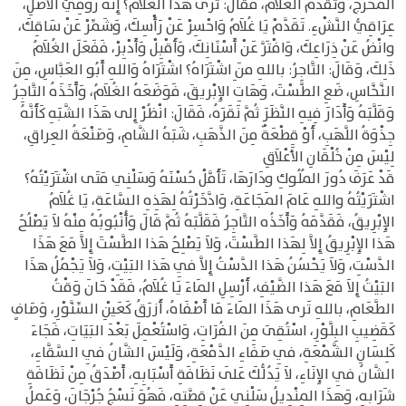
المَخْرَجُ، وَتقَدَّمَ الغُلاَمُ، فَقَالَ: تَرى هذَا الغُلاَمَ؟ إِنَّهُ رُومِيُّ الأَصْلِ،
عِرَاقِيُّ النَّشْءِ. تَقَدَّمْ يَا غُلاَمُ وَاحْسِرْ عَنْ رَأْسِكَ، وَشَمِّرْ عَنْ سَاقِكَ،
وانْضُ عَنْ ذِرَاعِكَ، وَافْتَرَّ عَنْ أَسْنَانِكَ، وَأَقْبِلْ وَأَدْبِرْ، فَفَعَلَ الغُلاَمُ
ذَلِكَ، وَقَالَ: التَّاجِرُ: باللهِ منَ ِاشْتَرَاهُ؟ اشْتَرَاهُ وَاللهِ أَبُو العَبَّاسِ، مِنَ
النَّخَّاسِ، ضَعِ الطَّسْتَ، وَهَاتِ الإِبْريقَ، فَوَضَعَهُ الغُلاَمُ، وَأَخَذَهُ التَّاجِرُ
وَقَلَّبَهُ وَأَدَارَ فِيهِ النَّظَرَ ثُمَّ نَقَرَهُ، فَقَالَ: انْظُرْ إِلى هَذَا الشَّبَهِ كَأَنَّهُ
جِذْوَةُ اللَّهَبِ، أَوْ قِطْعَةٌ مِنَ الذَّهَبِ، شَبَهُ الشَّامِ، وَصَنْعَةُ العِراقِ،
لِيْسَ مِنْ خُلْقَانِ الأَعْلاَقِ
قَدْ عَرَفَ دُورَ المُلُوكِ ودَارَهَا، تَأَمَّلْ حُسْنَهُ وَسَلْنِي مَتَى اشْتَرَيْتُهُ؟
اشْتَرَيْتُهُ واللهِ عَامَ المَجَاعَةِ، وَادَّخَرْتُهُ لِهَذِهِ السَّاعَةِ، يَا غُلاَمُ
الإِبْرِيقُ، فَقَدَّمَهُ وَأَخَذُه التَّاجِرُ فَقَلَّبَهُ ثُمَّ قَالَ وَأُنْبُوبُهُ مِنْهُ لاَ يَصْلُحُ
هَذا الإِبْرِيقُ إِلاَّ لِهَذا الطَّسْتَ، وَلاَ يَصْلِحُ هَذا الطَّسْتَ إِلاَّ مَعَ هَذَا
الدَّسْتِ، وَلاَ يَحْسُنُ هَذا الدَّسْتُ إِلاَّ فِي هَذا البَيْتِ، وَلاَ يَجْمُلُ هذَا
البَيْتُ إِلاَ مَعَ هَذا الضَّيْفِ، أَرْسِلِ المَاءَ يَا غُلاَمُ، فَقَدْ حَانَ وَقْتُ
الطَّعَامِ، باللهِ تَرى هَذَا المَاءَ مَا أَصْفَاهُ، أَزرَقُ كَعَيْنِ السِّنَّوْرِ، وَصَافٍ
كَقَضِيبِ البِلَّوْرِ، اسْتُقِىَ مِنَ الفُرَاتِ، وَاسْتُعْمِلَ بَعْدَ البَيَاتِ، فَجَاءَ
كَلِسَانِ الشَّمْعَةِ، فِي صَفَاءِ الدَّمْعَةِ، وَلَيْسَ الشَّانُ فِي السَّقَّاءِ،
الشَّانُ فِي الإِنَاءِ، لاَ يَدُلُّكَ عَلَى نَظَافَةِ أَسْبَابِهِ، أَصْدَقُ مِنْ نَظَافَةِ
شَرَابِهِ، وَهذَا المِنْدِيلُ سَلْنِي عَنْ قِصَّتِهِ، فَهُوَ نَسْجُ جُرْجَانَ، وَعَملُ