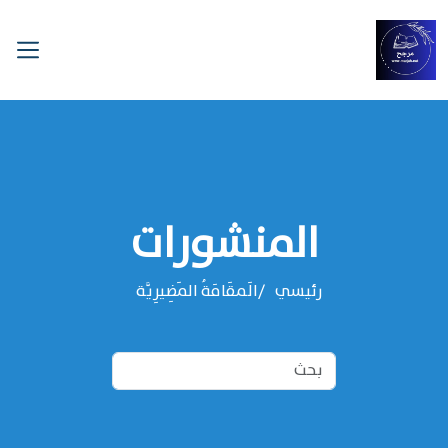
المنشورات
رئيسي
الَمقَامَةُ المَضِيرِيَّة