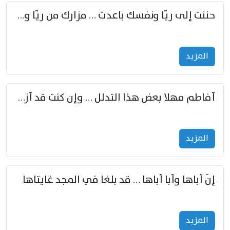
حننت إلى ريّا ونفسك باعدت … مزارك من ريّا وشعباكما معا
المزید
أفاطم مهلا بعض هذا التدلل … وإن كنت قد أزمعت صرمي فأجملي
المزید
إنّ أباها وأبا أباها … قد بلغا في المجد غايتاها
المزید