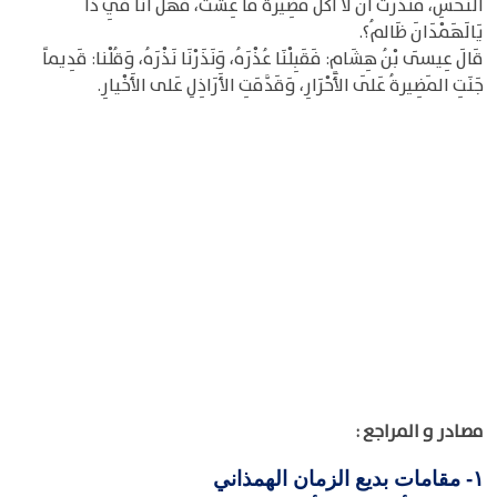
النَّحْسِ، فَنَذرْتُ أَنْ لا آكلَ مَضِيرَةً ما عِشْتُ، فَهَلْ أَنَا فِي ذَا
يَالَهَمْدَانَ ظَالمُ؟.
قَالَ عِيسَى بْنُ هِشَامٍ: فَقَبِلْنَا عُذْرَهُ، وَنَذَرْنَا نَذْرَهُ، وَقُلْنا: قَدِيماً
جَنَتِ المَضِيرةُ عَلَى الأَحْرَارِ، وَقَدَّمَتِ الأَرَاذِلِ عَلى الأَخْيارِ.
مصادر و المراجع :
مقامات بديع الزمان الهمذاني
١-