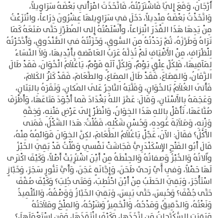
أَرَّجَانَ، وَقَعَ إِلَيَّ فَاشْتَرَيْتُهُ، فَاتَّخَذَتَ امْرَأَتِي بَعْضَهُ سَرَاوِيلاً،
وَاتَّخَذْتُ بَعْضَهُ مِنْدِيلاً، دَخَلَ فِي سَرَاوِيلهَا عِشْرُونَ ذِرَاعاً، وانْتَزَعْتُ
مِنْ يَدِهَا هَذَا القْدَرَ انْتِزاعاً، وأَسْلَمْتُهُ إِلى المُطَرِّزِ حَتَّى صَنَعَهُ كَمَا
تَرَاهُ وَطَرَّزَهُ، ثُمَّ رَدَدْتُهُ مِنَ السُّوقِ، وَخَزَنْتُهُ في الصُّنْدُوقِ، وَأَدَّخَرْتُهُ
لِلْظِّرَافِ، مِنْ الأَضْيَافِ لَمْ تُذِلَّهُ عَرَبُ العَامّضةِ بِأَيْدِيهَا، وَلاَ النِّسَاءُ
لِمَآقِيهَا، فَلِكُلِّ عِلْقٍ يَوْمٌ، وَلِكُلِّ آلَةٍ قَوْمٌ، يَاغُلاَمُ الْخُوَانَ، فَقَدْ طَالَ
الزَّمَانُ، وَالقِصَاعَ، فَقَدْ طَالَ المِصَاعُ، والطَّعَامَ، فَقَدْ كَثْرَ الكَلامَ،
فَأَتَى الغُلاَمُ بَالخُوَانِ، وَقَلَّبَهُ التَّاجِرُ عَلَى المَكانِ، وَنَقَرَهُ بِالبَنَانِ،
وَعَجَمَهُ بِالأَسْنَانِ، وَقَالَ: عَمَّرَ اللهُ بَغْدَادَ فَما أَجْوَدَ مَتَاعَهَا، وَأَظْرَفَ
صُنَّاعَهَا، تَأَمَّلْ بِاللهِ هَذَا الخِوَانُ، وَانْظُرْ إِلَى عَرْضِ مَتْنِهِ، وَخِفَّةِ
وَزْنِهِ، وَصَلاَبَةَ عُودِهِ، وَحُسْنِ شَكْلِهِ، فَقُلْتُ: هَذا الشَّكْلُ، فَمَتى
الأَكْلُ؟ فقَالَ: الآنَ، عَجِّلْ يَاغُلاَمُ الطَّعَامَ، لكِنَّ الخِوَانَ قَوَائِمُهُ مِنْهُ،
قَالَ أَبُو الفَتْحِ الإِسْكَنْدَرِيُّ فَجَاشَتْ نَفْسِي وَقُلْتُ قَدْ بَقِيَ الخَبْزُ
وآَلاتُهُ وَالخُبْزُ وَصِفاتُهُ وَالحِنْطَةُ مِنْ أَيْنَ اشْتُرِيَتْ أَصْلاً، وَكَيْفَ اكْتَرى
لَهَا حَمْلاً، وَفِي أَيِّ رَحىً طَحَنَ، وَإِجَّانَةٍ عَجَنَ، وَأَيَّ تَنُّورٍ سَجَرَ، وَخَبَّازٍ
اسْتَأْجَرَ، وَبَقِيَ الحَطَبُ مِنْ أَيْنَ احْتُطِبَ، وَمَتَى جُلِبَ؟ وَكَيْفَ صُفِّفَ
حَتَّى جُفِّفَ؟ وَحُبِسَ، حَتَّى يَبِسَ، وَبَقِيَ الخَبَّازُ وَوَصْفُهُ، وَالتِّلْمِيذُ
وَنَعْتُهُ، وَالدَّقِيقُ وَمَدْحُهُ، وَالْخَمِيرُ وَشَرْحُهُ، وَالمِلْحُ ومَلاَحَتُهُ
وَبَقِيَتِ السُّكُرَّجاتُ مَنِ اتَّخَذَها، وَكَيْفَ انْتَقَذَهَا، وَمَنِ اسْتَعْمَلَهاَ،؟