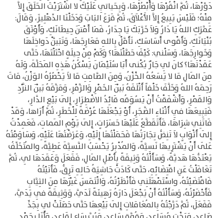
دَوِّرْهَا، ثُمَّ انْقُرْهَا وَأْبْصُرْهَا، وَبِحَياتِي عَلَيْكَ لا اشْتَرَيْتَ الحَلَقَ إِلاَّ
مِنْهُ؛ فَلَيْسَ يَبِيعُ إِلاَّ الأَعْلاَقَ، ثُمَّ قَرَعَ البَابَ وَدَخَلْنَا الدِّهْلِيزَ، وَقَالَ:
عَمَّرَكِ اللهُ يَا دَارُ وَلاَ خَرَّبَكَ يَا جِدَارُ، فَمَا أَمْتَنَ حِيطَانَكِ، وَأَوْثَقَ
بُنْيَانَكِ، وَأَقْوى أَسَاسَكِ، تَأَمَّلْ بِاللهِ مَعَارِجَهَا، وَتَبَيَّنْ دَواخِلَهَا
وَخَوارِجَهَا، وَسَلْني: كَيْفَ حَصَّلْتَهَا؟ وَكَمْ مِنْ حِيلَةٍ احْتَلْتَهَا، حَتَّى
عَقَدْتَهَا؟ كانَ لِي جَارٌ يُكْنى أَبَا سُلَيْمَانَ يَسْكُنُ هَذِهِ المَحَلَّةَ، وَلَهُ
مِنَ المَالِ مَا لا يَسَعُهُ الخْزْنُ، وَمِنَ الصَّامِتِ مَا لاَ يَحْصُرُهُ الوَزْنُ، مَاتَ
رَحِمَهُ اللهُ وَخَلَّفَ خَلْفاً أَتْلَفَهُ بَيْنَ الخَمْرِ وَالزَّمْرِ، وَمَزَّقَهُ بَيْنَ النَّرْدِ
وَالقَمْرِ، وَأَشْفَقْتُ أَنْ يَسُوَقُه قَائِدُ الاضْطِرَارِ، إِلَى بَيْعِ الدَّارِ،
فَيَبِيعَهَا فِي أَثْنَاءِ الضَّجَرِ، أَوْ يَجْعَلَهَا عُرْضَةً لِلْخَطَرِ، ثُمَّ أَرَاها، وَقَدْ
فَاتَنِي شِرَاهَا، فَأَتَقَطَّعُ عَلَيْهَا حَسَرَاتٍ، إِلَى يَوْمِ المَماتِ، فَعَمِدْتُ
إِلَى أَثْوَابٍ لاَ تَنِضُّ تِجَارَتُهَا فَحَمَلْتُهَا إِلَيْهِ، وَعَرَضْتُهَا عَلَيْهِ، وَسَاوَمْتُهُ
عَلَى أَنْ يَشْتَرِيهَا نَسِيَّةً، وَالمُدْبِرُ يَحْسَبُ النَّسِيَّةَ عَطِيَّةً، والمُتَخَلِّفُ
يَعْتَدُّهَا هَديَّةً، وَسَأَلْتُهُ وَثِيقَةً بِأَصْلِ المَالِ، فَفَعَلَ وَعَقَدَهَا لِي، ثُمَّ
تَغَافَلْتُ عَنِ اقْتِضَائِهِ، حَتَّى كَادَتْ حَاشِيَةُ حَالِهِ تَرِقُّ، فَأَتَيْتُهُ
فَاقْتَضَيْتُهُ، واسْتَمْهَلَنِي فَأَنْظَرْتُهُ، وَالْتَمَسَ غَيْرَهَا مِنَ الثِيَّابِ
فَأَحْضَرْتُهُ، وَسَأَلْتُهُ أَنْ يَجْعَلَ دَارَهُ رَهِينَةً لَدَيَّ، وَوَثِيقَةً فِي يَدَيَّ،
فَفَعَلَ، ثُمَّ دَرَّجْتُهُ بِالمُعَامَلاتِ إِلَى بَيْعِهَا حَتَّى حَصَلَتْ لِي بِجَدٍّ
صَاعِدٍ، وَبَخْتٍ مُسَاعِدٍ، وَقُوَّة ِسَاعِدٍ، وَرُبَّ سَاعٍ لِقَاعِدٍ، وَأَنَا بِحَمْدِ