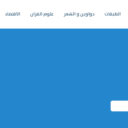
الطبقات
دواوين و الشعر
علوم القران
الاقتصاد