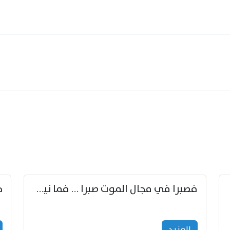
زوّد
فصبرا في مجال الموت صبرا … فما نيل الخلود بمستطاع
المزید