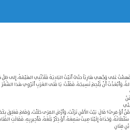
فَهِمْتُ عَلى وَجْهِي هَارِبَاً حتّىَّ أَتَيْتُ البَادِيَةَ فَآدَّتْنِي الهَيْمَةُ، إِلى ظِلِّ خَيْ
َالهُ، وَأَبْعَدْتُ أَنْ يُلْحِمَ نَسِيجَهُ، فَقُلْتُ: يَا فَتَى العَرَبِ أَتَرْوِي هَذا الشِّعْرَ أَم
نِّ
َنِّي
َمْنٌ أَوْ قِرىً؟ قَالَ: بَيْتَ الأَمْنِ نَزَلْتَ، وَأَرْضَ القِرَى حَلَلْتَ، وَقَامَ فَعَلِقَ بِكُ
ُلْطَانُهُ، وَحَدَاهُ إِلَيْنَا صِيتُ سَمِعَهُ، أَوْ ذِكْرٌ بَلَغَهُ، فَأَجِيرِيِهِ، فَقَالَتِ الفَتَا
بْنِ قِنَانِ