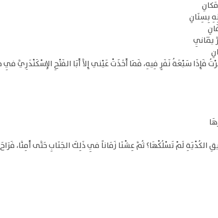
 مَكانِ
ِهِ بِسِنَانِ
َانِ
َّ يَمَانِي
انِ
تُ فَإِذَا سَبْعَةُ نَفَرٍ فِيهِ، فَمَا أَخَذَتْ عَيْني إِلاَّ أَبَا الفَتْحِ الإِسْكَنْدَرِيَّ فِي جُ
رهَا
كُدْيَةِ لَمْ تَسْلُكْهَا؟ ثُمَّ عِشْنَا زَمَاناً فِي ذَلِكَ الجَنَابِ حَتَّى أَمِنَّا، فَرَاحَ مُش