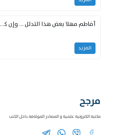
أفاطم مهلا بعض هذا التدلل … وإن كنت قد أزمعت صرمي فأجملي
المزید
مرجح
مكتبة الكترونية علمية و المصادر الموثةقة داخل الكتب