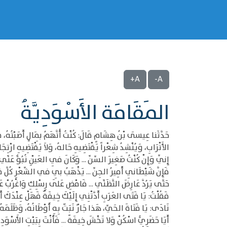
A+
A-
المَقَامَة الأَسْوَدِيَّةُ
حَدَّثَنا عِيسَى بْنُ هِشَامٍ قَالَ: كُنْتُ أُتَّهَمُ بِمَالٍ أَصَبْتُهُ، 
الأَتْرَابِ، وَيُنْشِدُ شِعْراً يَقْتَضِيهِ حَالهُ، وَلاَ يَقْتَضِيهِ ارْتِج
إِنِّي وَإِنْ كُنْتُ صَغِيرَ السِّنِّ ... وَكَانَ فِي العَيْنِ نُبُوٌّ عَنِّي
فَإِنَّ شَيْطَانِي أَمِيرُ الجِنِّ ... يَذْهَبُ بِي في الشِّعْرِ كُلَّ فَ
حَتَّى يَرُدَّ عَارِضَ التَّظَنِّي ... فَامْضِ عَلَى رِسْلِكِ وَاغْرُبْ ع
فَقُلْتُ: يَا فَتَى العَرَبِ أَدَّتْنِي إِلَيْكَ خِيفَةٌ فَهَلْ عِنْدَكَ أ
نَادَى: يَا فَتَاةَ الحَيِّ، هَذا جَارٌ نَبَتّ بِهِ أَوْطَانُهُ، وَظَلَمَهُ س
أَيَا حَضَرِيُّ اسْكُنْ وَلا تَخْشَ خِيفَةً ... فَأَنْتَ بِبَيْتِ الأَسْوَدِ 