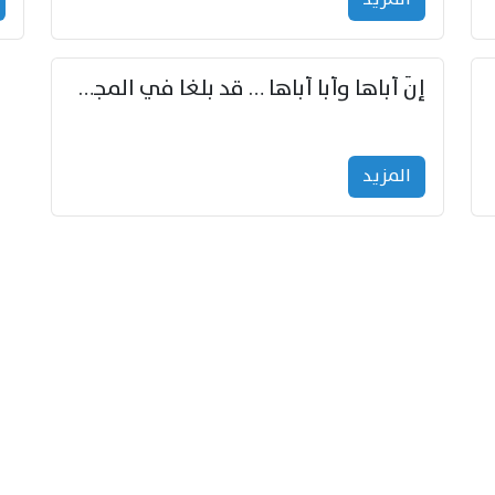
إنّ أباها وأبا أباها … قد بلغا في المجد غايتاها
المزید