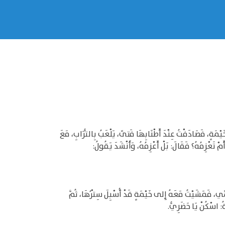
مَةٍ، فَصَادَفْتُ عِنْدَ أَطْنَابِهَا فَتىً، يَلْعَبُ بِالتُّرَابِ، مَعَ
ْ تَعْزِمُهُ؟ فَقَالَ: بَلْ أَعْزِمُهُ، وَأَنْشَدَ يَقُولُ:
مِّي، فَمَشَيْتُ مَعَهُ إِلى خَيْمَةٍ قَدْ أُسْبِلَ سِتْرُهَا، ثُمَّ
ةُ: اسْكُنْ يَا حَضَرِيُّ.