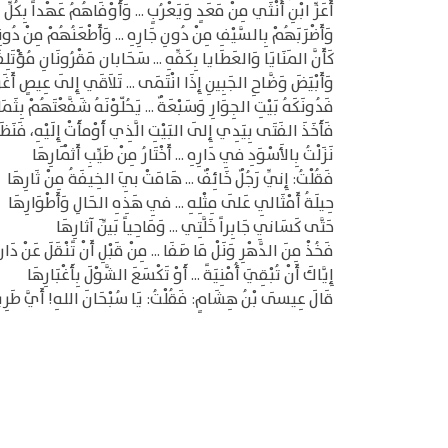
أَعَزِّ ابْنِ أُنْثَي مِنْ مَعَدٍ وَيَعْرُبٍ ... وَأَوْفَاهُمُ عَهْداً بِكُلِّ
وَأَضْرَبَهُمْ بِالسَّيْفِ مِنْ دُونِ جَارِهِ ... وَأَطْعَنُهُمْ مِنْ دُون
كَأَنَّ المَنَايَا وَالعَطَايا بِكَفِّهِ ... سَحَابان مَقْرُونَانِ مُؤْتَلِف
وَأَبْيَضَ وَضَّاحِ الجَبِينِ إِذَا انْتَمَى ... تَلاَقَي إِلَى عِيصٍ أَغَر
فَدُونَكَهُ بَيْتِ الجِوَارِ وَسَبْعَةٌ ... يَحُلّوْنَهُ شَفَّعْتَهُمْ بِثَمَ
فَأَخَذَ الفَتَى بِيَدِي إِلَى البَيْتِ الَّذِي أَوْمأَتْ إِلَيْهِ، فَنَظَرْ
نَزَلْتُ بِالأَسْوَدِ فِي دَارِهِ ... أَخْتَارُ مِنْ طَيِّبِ أَثْمَارِهَا
فَقُلْتُ: إِنِّي رَجُلٌ خَائِفٌ ... هَامَتْ بِيَ الخِيفَةُ مِنْ ثَارِهَا
حِيلَةُ أَمْثَالِي عَلَى مِثْلِهِ ... فِي هَذِهِ الحَالِ وَأَطْوَارِهَا
حَتَّى كَسَانِي جَابِراً خَلَّتِي ... وَمَاحِياً بَيِّنَ آثارِهَا
فَخُذْ مِنَ الدَّهْرِ وَنَلْ مَا صَفَا ... مِنْ قَبْلِ أَنْ تًنْقَلَ عَنْ دَا
إِيَّاكَ أَنْ تُبْقِيَ أُمْنِيَةً ... أَوْ تَكْسَعَ الشَّوْلَ بِأَغْبَارِهَا
قَالَ عِيسَى بْنُ هِشَامٍ: فَقُلْتُ: يَا سُبْحَانَ اللهِ! أَيَّ طَرِيقِ ال