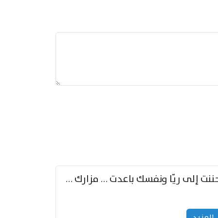
حننت إلى ريّا ونفسك باعدت … مزارك من ريّا وشعباكما معا
المزید