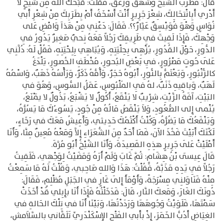
قَالَ: فَطَربَ الشَّيْخُ وَشَهَقَ وَزَعَقَ، فَقُلْتُ: قَبَّحَكَ اللهُ مِنْ شَيْخٍ لاَ
أَدْري أَبِانْتِحَالِكَ، شِعْرَ جَرِيرٍ أَنْتَ أَسْخَفُ أَمْ بِطَرَبِكَ مِنْ شِعْرِ أَبي
نُوَاسٍ وَهْوَ فُوَيْسِقٌ عَيَّارٌ؟؟. فَقَالَ: دَعْنِي مِنْ هَذاَ وَامْضِ عَلى
وَجْهِكَ، فَإِذَا لَقِيتَ فِي طَرِيقِكَ رَجُلاً مَعَهُ نِحيٌ صَغِيرٌ يَدُورُ فِي
الدُّورِ، حَوْلَ القُدُورِ، يُزْهِى بِحِلْيَتِهِ، وَيُبَاهِي بِلِحْيَتِهِ، فَقُلْ لَهُ: دُلَّنِي
عَلَى حُوتٍ مَصْرُورٍ، فِي بَعْضِ البُحورِ، مُخْطَفِ الخُصورِ، يَلْدَغُ
كالزُّنْبُورِ، وَيَعْتَمُّ بِالنُّورِ، أَبُوهُ حَجَرٌ، وَأُمُّهُ ذَكَرٌ، وَرَأْسُهُ ذَهَبٌ، وَاسْمُهُ
لَهَبٌ، وَباقِيهِ ذَنَبٌ، لهُ فِي المَلْبُوسِ، عَمَلُ السُّوسِ، وَهُوَ في
البَيْتِ، آفَةُ الزَّيْتِ، شِرِّيبٌ لا يَنْقَعُ، أَكُولٌ لا يَشْبَعُ، بَذُولٌ لا يَمْنَعُ،
يُنْمى إِلى الصُّعُودِ، وَلاَ يَنْقَصُ مَالُهُ مِنْ جُودٍ، يَسُوءُكَ مَا يَسُرُّهُ،
وَيَنْفَعُكَ مَا يَضُرُّهُ، وَكُنْتُ أَكْتُمُكَ حَدِيثي، وَأَعِيشُ مَعَكَ في رَخَاءٍ،
لَكِّنَكَ أَبَيْتَ فَخُذَ الآنَ، فَمَا أَحَدٌ مِنَ الشُّعَرَاءِ إِلاَّ وَمَعْهُ مُعِينٌ مِنَّا، وَأَنَا
أَمْلَيْتْ عَلَى جَرِيرٍ هذِهِ القَصِيدَةَ، وَأَنَا الشَّيْخُ أَبُو مُرَّةَ.
قَالَ عِيسَى بْنُ هِشَامٍ: ثُمَّ غَابَ وَلَمْ أَرَهُ وَمَضَيْتُ لِوَجْهِي، فَلَقِيتُ
رَجُلاً فِي يَدِهِ مَذَبَّةُ، فَقُلْتُ: هَذَا وَاللهِ صَاحِبي، وَقُلْتُ لَهُ مَا سَمِعْتُ
مِنْهُ فَنَاوَلنِي مِسْرَجَةً، وَأَوْمَأَ إِلَى غَارٍ فِي الجَبَلِ مُظْلِمٍ، فَقَالَ:
دُونَكَ الغَارَ، وَمَعكَ النَّار، قَالَ: فَدَخَلْتُهُ فَإِذَا أَنَا بإِبِلي قَدْ أَخَذَتْ
سَمْتَهَا، فَلَوَيْتُ وَجُوهَهَا وَرَدَدْتُهَا، وَبَيْنَا أَنَا في تِلْكَ الحَالةِ في
الغِيَاضِ أَدُبُّ الخَمَرَ، إِذْ بِأَبِي الفَتْحِ الإِسْكَنْدَرِيِّ تَلَقَّانِي بِالسَّلاَمش،