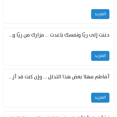
المزید
حننت إلى ريّا ونفسك باعدت … مزارك من ريّا وشعباكما معا
المزید
أفاطم مهلا بعض هذا التدلل … وإن كنت قد أزمعت صرمي فأجملي
المزید