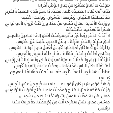
طَوَّعْتَ ما بَانَاوَقَطَّعُوا مِنْ حِبَالِ الوَصْلِ أَقْرَانا
حَتَّى أَتَى عَلىَ القَصِيدَةِ كُلِّها، فَقُلُتُ: يَا شَيْخُ هَذِهِ القَصِيدَةُ لِجَرِيرٍ
قَدْ حَفِظَتْهَا الصِّبْيَانُ، وَعَرَفَها النِّسْوانُ، وَوَلَجتِ الأَخْبِيةَ.
وَوَرَدِتْ الأَنْدِيَة، فقالَ: دَعْني مِنْ هذَا، وَإِنْ كُنْتَ تَرْوِي لأَبي نُوَاسٍ
شِعْراً فَأَنْشِدْنِيهِ، فَأَنْشَدْتُهُ:
لا أَنْدُبُ الدَّهْرَ رَبْعاً غَيْرَ مَأْنُوسِوَلَسْتُ أَصْبُو إِلَى الحَادِينَ بِالْعِيسِ
أَحَقُّ مَنْزِلَةٍ بِالهَجْرِ مَنْزِلَةٌ ... وَصْلُ الحَبِيبِ عَلَيْهَا غَيْرُ مَلْبُوسِ
يَا لَيْلَةً غَبَرَتْ مَا كَانَ أَطْيَبَهَاوَالْكُوسُ تَعْمَلُ فِي إِخْوَانِنَا الشُّوسِ
وَشَادِنٍ نَطَقَتْ بِالْسِّحْرِ مُقْلَتُهُ ... مُزَنَّرٍ حلْفَ تَسْبِيحِ وَتَقْدِيسِ
نَازَعْتُهُ الرِّيقَ وِالصَّهْبَاءَ صَافِيَةًَفِي زيِّ قَاضٍ وَنُسْكِ الشَّيْخِ إِبْلِيسِ
لَمَّا ثَمِلْنَا وَكلُّ النَاسِ قَدْ ثَمِلوُا ... وَخِفْتُ صَرْعَتَهُ إِيَّاي بِالْكُوسِ
غَطَطْتُ مُسْتَنْعِساً نوْماً لأُنْعِسَهُفَاسْتَشْعَرَتْ مُقْلتَاهُ النَّوْمَ مِن
كِيسِي
وَامْتَدَّ فَوْقَ سَرِيرٍ كَانَ أَرْفَقَ بِي ... عَلى تَشَعُّثِهِ مِنْ عَرْشِ بَلْقِيسِ
وَزُرْتُ مَضْجَعَهُ قَبْلَ الصَّبَاحِ وَقَدْدَلَّتْ عَلى الصُّبْحِ أَصْوَاتُ النَّوَاقِيسِ
فَقَالَ: مَنْ ذَا؟ فَقُلْتُ: القَسُّ زَارَ، وَلاَبُدُّ لِدَيْرِكَ مِنْ تَشْمِيسِ
قِسْيسِ فَقَالَ: بِئْسَ لَعَمْرِي أَنْتَ مِنْ رَجُلٍفَقُلْتُ: كَلاَّ فَإِنِّي لَسْتُ
بِإِبْليسِ