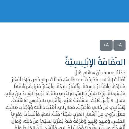
A+
A-
المَقَامَةُ الإِبْلِيسِيَّةُ
حَدَّثَنْا عِيسَى بْنُ هِشَامٍ قَالَ:
أَضْلَلْتُ إِبِلاً لِي، فَخَرَجْتُ فِي طَلَبِهَا، فَحَلَلْتُ بِوادٍ خَضِر، فَإِذَا أَنْهَارٌ
مُصَرَّدَةٌ، وَأَشْجَارٌ بَاسِقَةٌ، وَأَثْمَارٌ يَانِعَةٌ، وَأَزْهَارٌ مُنَوِّرَةٌ، وَأَنْمَاطٌ
مَبْسُوطَةٌ، وَإِذَا شَيْخٌ جَالِسٌ، فَرَاعَنِي مِنْهُ مَا يَرُوعُ الوَحِيدَ مِنْ مِثْلِهِ،
فَقَالَ: لاَ بَأْسَ عَلَيْكَ، فَسَلَّمْتُ عَلَيْهِ، وَأَمَرَنِي بالجُلُوسِ فَامْتَثَلْتُ،
وَسَأَلَنِي عَنْ حَالِي فَأَخْبَرْتُ، فَقَالَ لِي: أَصَبْتَ دَالَّتَكَ وَوَجَدْتَ ضَالَّتِكَ،
فَهَلْ تَرْوِي مِنْ أَشْعَارِ العَرَبِ شَيْئاً؟ قُلْتُ: نَعَمْ، فَأَنْشَدْتُ لاِمْرِئِ
القَيْسِ، وَعَبيدٍ وَلَبِيدٍ وَطَرَفَةَ فَلَمْ يَطْرَبُ لِشَيْئٍ مِنْ ذلِكَ، وَقالَ:
أُنْشِدُكَ مشِنْ شِعْري؟ فَقُلتُ لَهُ: إِيهِ، فَأَنْشَدَ: بَانَ الخَلِيطُ وَلَوْ