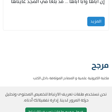
إنّ أباها وأبا أباها … قد بلغا في المجد غايتاها
المزید
مرجح
مكتبة الكترونية علمية و المصادر الموثةقة داخل الكتب
نحن نستخدم ملفات تعريف الارتباط لتخصيص المحتوى وتحليل
حركة المرور لدينا. إدارة تفضيلاتك أدناه.
©
حقوق الطبع والنشر مرجح جميع الحقوق محفوظة
سياسة و الخصوصية