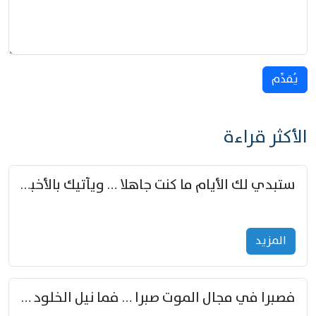
يُقدِّم
الأكثر قراءة
ستبدي لك الأيام ما كنت جاهلا … ويأتيك بالأخبار من لم تزوّد
المزید
فصبرا في مجال الموت صبرا … فما نيل الخلود بمستطاع