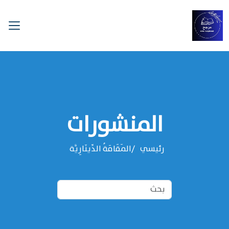
المنشورات
رئيسي
المَقَامَةُ الدِّينَارِيَّة