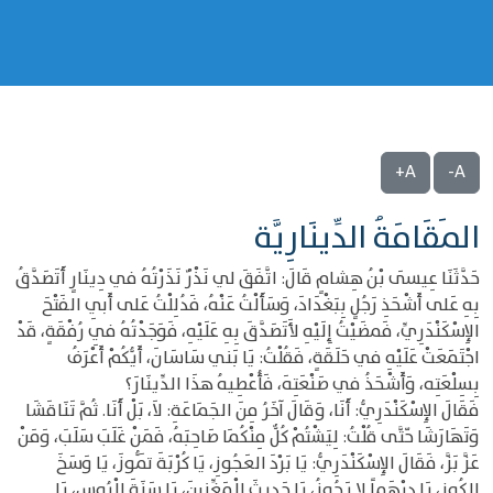
A+
A-
المَقَامَةُ الدِّينَارِيَّة
حَدَّثَنَا عِيسَى بْنُ هِشامٍ قَالَ: اتَّفَقَ لي نَذْرٌ نَذَرْتُهُ في دِينَارٍ أَتَصَدَّقُ
بِهِ عَلى أَشْحَذِ رَجُلٍ بِبَغْدَادَ، وَسَأَلْتُ عَنْهُ، فَدُلِلْتُ عَلى أَبِي الفَتْحَ
الإِسْكَنْدَرِيِّ، فَمضَيْتُ إِلَيْهِ لأَتَصَدَّقَ بِهِ عَلَيْهِ، فَوَجَدْتُهُ فِي رُفْقَةٍ، قَدْ
اجْتَمَعَتْ عَلَيْهِ في حَلَقَةٍ، فَقُلْتُ: يَا بَني سَاسَانَ، أَيُّكُمْ أَعْرَفُ
بِسِلْعَتِه، وَأَشْحَذُ في صَنْعَتِهَ، فَأُعْطِيهُ هذَا الدِّينَارَ؟
فَقَالَ الإِسْكَنْدَرِيُّ: أَنَا، وَقَالَ آخَرُ مِنَ الجَمَاعَةِ: لاَ، بَلْ أَنَا. ثُمَّ تَنَاقَشَا
وَتَهَارَشَا حّتَّى قُلْتُ: لِيَشْتُمْ كُلٌّ مِنْكُمَا صَاحِبَهُ، فَمَنْ غَلَبَ سَلَبَ، وَمَنْ
عَزَّ بَزَّ، فَقَالَ الإِسْكَنْدَرِيُّ: يَا بَرْدَ العَجُوزِ، يَا كُرْبَةَ تَمُّوزَ، يَا وَسَخَ
الكُوزِ، يَا دِرْهَماً لا يَجُوزُ، يَا حَدِيثَ الْمَغِّنينَ، يَا سَنَةَ الْبُوسِ، يَا