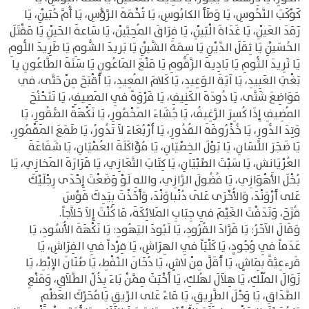
كَوْكَبَ النَّحُوسِ، يَا وَطَأَ الكابُوسِ، يَا تُخْمَةَ الرَّؤُسِ، يَا أُمَّ حُبَيْنِ، يَا
رَمَدَ العَيْنِ، يَا غَدَاةَ الْبَيْنِ، يَا فِرَاقَ المُحِبَّيْن، يَا سَاعةَ الحَيْنِ يَا مَقْتَلَ
الحُسَيْنِ يَا ثِقَلَ الدَّيْنِ يَا سِمَةَ الشَّيْنِ يَا بَريدَ الشُّومِ يَا طَرِيدَ اللُّومِ
يَا ثَرِيدَ الثُّومِ يَا بَادِيةَ الزَّقُّومِ يَا مَنْعَ المَاعُونِ يَا سَنَةَ الطَّاعُونِ يا
بَغْيَ العَبِيدِ، يَا آيَةَ الوَعِيدِ، يَا كَلامَ المُعِيدِ، يَا أَقْبَحَ مِنْ حَتَّى، في
مَوَاضِعَ شَتَّى، يَا دُودَةَ الكَنِيفِ، يَا فَرْوَةً فِي المَصِيفِ، يَا تَنَحْنُحَ
المُضِيفِ إِذَا كُسِرَ الرَّغِيفُ، يَا جُشَاءَ المَخْمُورِ، يَا نَكْهَةََ الصُّقُورِ، يَا
وَتِدَ الدُّورِ، يَا خُذْرُوفَةَ القُدُورِ، يَا أَرْبُعَاءَ لاَ تَدُورُ، يَا طَمَعَ المَقْمُورِ،
يَا ضَجَرَ اللِّسَانِ، يَا بَوْلَ الخِصْيَانِ، يَا مُؤَاكَلَةَ العُمْيَانِ، يَا شَفَاعَةَ
العُرْيَانش، يَا سَبْتَ الصِّبْيَانِ، يَا كِتَابَ التَّعَازِي، يَا قَرَارَةَ المَخازِي، يَا
بُخْلَ الأَهْوَازِي، يَا فُضُولَ الرَّازِي، واللهِ لَوْ وَضَعْتَ إِحْدَى رِجْلَيْكَ
عَلى أَرْوَنْدَ، وَالأُخْرَى عَلَى دُنْباوَنْدَ، وَأَخَذْتَ بِيَدِكَ قَوْسَ
قُزَحَ، وَنَدَفْتَ الغَيْمَ فِي جِبَابِ المَلائِكَةَ، مَا كُنْتَ إِلاَ حَلاَّجاً.
وَقَالَ الآخَرُ: يَا قَرَّادَ القُرُودِ، يَا لَبُودَ اليَهُودِ: يَا نَكْهَةَ الأُسُودِ، يَا
عَدَماً فِي وُجُودٍ، يَا كَلْبَاً فِي الهِرَاشِ، يَا قِرْداً فِي الفِرَاشِ، يَا
قَرءعِيَّةً بِمَاشٍ، يَا أَقَلَّ مِنْ لاشٍ، يَا دُخَانَ النِّفْطِ، يَا صُنَانَ الإِبْطِ، يَا
زَوَالَ المُلْكِ، يَا هِلاَلَ لهُلكِ، يَا أَخْبَثَ مِمَّنْ بَاءَ بِذُلِّ الطَّلاَقِ، وَمَنْعِ
الصَّدَاقِ، يَا وَحْلَ الطَّرِيقِ، يَا مَاءً عَلى الرِّيقِ يَامُحَرِّكَ العَظْمِ