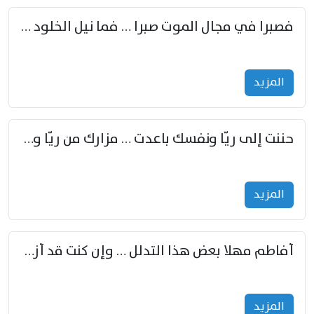
فصبرا في مجال الموت صبرا … فما نيل الخلود بمستطاع
المزید
حننت إلى ريّا ونفسك باعدت … مزارك من ريّا وشعباكما معا
المزید
أفاطم مهلا بعض هذا التدلل … وإن كنت قد أزمعت صرمي فأجملي
المزید