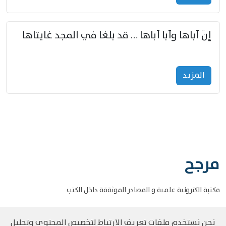
إنّ أباها وأبا أباها … قد بلغا في المجد غايتاها
المزید
مرجح
مكتبة الكترونية علمية و المصادر الموثةقة داخل الكتب
نحن نستخدم ملفات تعريف الارتباط لتخصيص المحتوى وتحليل