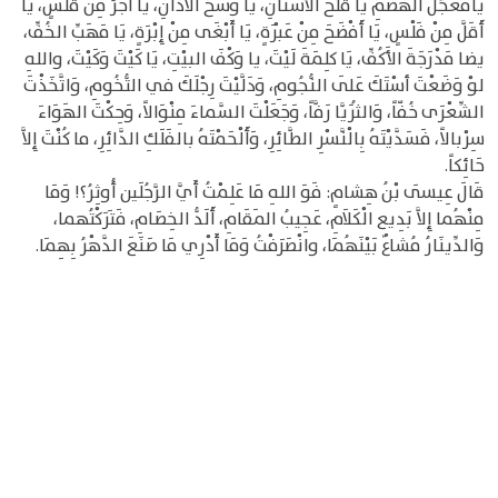
يَامُعَجِّلَ الهَضْمِ يا قَلَحَ الأَسْنَانِ، يَا وَسَخَ الآذَانِ، يَا أَجَرَّ مِنْ قَلْسٍ، يَا
أَقَلَّ مِنْ فَلْسٍ، يَا أَفْضَحَ مِنْ عَبْرَةٍ، يَا أَبْغَى مِنْ إِبْرَةٍ، يَا مَهَبِّ الخُفِّ،
يضا مَدْرَجَةَ الأَكُفِّ، يَا كلِمَةَ لَيْتَ، يا وَكْفَ البيْتِ، يَا كَيْتَ وَكَيْتَ، واللهِ
لوْ وَضَعْتَ أسْتَكَ عَلَى النُّجُومِ، وَدَلَّيْتَ رِجْلَكَ في التُّخُومِ، وَاتَّخَذْتَ
الشِّعْرَى خُفّاً، وَالثُرَيَّا رَفَّاً، وَجَعَلْتَ السَّماءَ مِنْوَالاً، وَحِكْتَ الهَوَاءَ
سِرْبالاً، فَسَدَّيْتَهُ بِالْنَّسْرِ الطَّائِرِ، وَأَلْحَمْتَهُ بالفَلَكِ الدَّائِرِ، ما كُنْتَ إِلاَّ
حَائِكاً.
قَالَ عِيسَى بْنُ هِشامٍ: فَوَ اللهِ مَا عَلِمْتُ أَيَّ الرَّجُلَين أُوثِرُ؟! وَمَا
مِنْهُما إِلاَّ بَدِيع الْكَلاَمِ، عَجِيبُ المَقَامِ، أَلَدُّ الخِصَامِ، فَتَرَكْتُهما،
وَالدِّينَارُ مُشاعٌ بَيْنَهُمَا، وانْصَرَفْتُ وَمَا أَدْرِي مَا صَنَعَ الدَّهْرُ بِهِمَا.