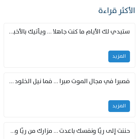
الأكثر قراءة
ستبدي لك الأيام ما كنت جاهلا … ويأتيك بالأخبار من لم تزوّد
المزید
فصبرا في مجال الموت صبرا … فما نيل الخلود بمستطاع
المزید
حننت إلى ريّا ونفسك باعدت … مزارك من ريّا وشعباكما معا