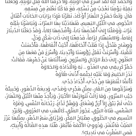
وَالحَمْدُ للِه لَقَدْ أَسْرَعَ فِي أَوْبَتِهِ، وَلا حَرَمَنَا اللهُ مِثْلَ تَوْبَتِهِ، وَجَعَلنَا
بَقِيَّةَ يَوْمِنَا نَعْجَبُ مِنْ نُسْكِهِ، مَعَ مَا كُنَّا نَعْلَمُ مِنْ فِسْقِهِ.
قَالَ: وَلَمَّا حَشْرَجَ النَّهَارُ أَوْ كَادَ، نَظَرْنَا فَإِذَا بِرَايَاتِ الحَانَاتِ أَمْثَالُ
النُّجُومِ، في الْلَّيْلِ البَهِيمِ، فَتَهَادَيْنَا بِهَا السَّرَّاءَ، وَتَبَاشَرْنَا بِلَيْلَةٍ
غَرَّاءَ، وَوَصَلْنَا إِلَى أَفْخَمِهَا بَاباً، وَأَضْخَمِهَا كِلاباً، وَقَدْ جَعَلْنَا الدِّينَارَ
إِمَاماً، وَالاسْتِهْتَارِ لِزَاماً، فَدُفِعْنَا إِلَى ذَاتِ شَكْلٍ وَدَلٍّ،
وَوِشَاحِ مُنْحَلٍّ، إِذَا قَتَلَتْ أَلْحَاظُهَا، أَحْيَتْ أَلْفَاظُهَا، فَأَحْسَنَتْ
تَلَقِّينَا، وَأَسْرَعَتْ تُقَبِّلُ رُؤُوسَنَا وَأَيْدِينَا، وَأَسْرَعَ مَنْ مَعَهَا مِنَ
العُلُوجِ، إِلَى حَطِّ الرِّحَالِ وَالسُّرُوجِ، وَسَأَلْنَاهَا عَنْ خَمْرِهَا، فَقَالَتْ:
خَمْرٌ كَرِيقِي فِي العُذُو ... بَةِ وَالَّلذَاذَةِ وَالحَلاوَةْ
تَذَرُ الحَلِيمَ وَمَا عَلَيْهِ لِحِلْمِهِ أَدْنَى طُلاَوَةْ
كَأَنَّمَا اعْتَصَرَهَا مِنْ خَدِّي، أَجْدَادُ جَدِّي.
وَسَرْبَلُوها مِنَ القَارِ، بِمِثْلِ هَجْرِي وَصَدِّي، وَدِيعَةُ الدُّهُورِ، وَخَبِيئَةُ
جَيْبِ السُّرُورِ، وَمَا زَالَتْ تَتَوارَثْهَا الأَخْيَارُ، وَيَأْخِذُ مِنْهَا الْلَّيْلُ وَالنَّهَارُ،
حَتَّى لَمْ يَبْقَ إِلاَّ أَرَجٌ وَشُعَاعٌ، وَوَهْجٌ لَذَّاعُ، رَيْحَانَةُ النَّفْسِ، وَضَرَّةُ
الشَّمْسِ، فَتَاةُ البَرْقِ، عَجُوزُ المَلْقِ، كَالَّلهَبِ في العُرُوقِ، وَكَبَرْدِ
النَّسِيم فِي الحُلُوقِ، مِصْبَاحُ الفِكْرِ، وَتِرْيَاقُ سَمِّ الدَّهْرِ، بِمِثْلِهَا عُزّزَ
المَيِّتُ فَانْتَشَرَ، وَدُووِيَ الأَكْمَهُ فَأَبْصَرَ، قُلْنَا: هذِهِ الضَّالَّةُ وَأَبِيكِ،
فَمنِ المُطْرِبُ فِي نَادِيكِ؟.