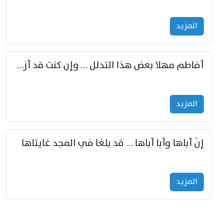
المزید
أفاطم مهلا بعض هذا التدلل … وإن كنت قد أزمعت صرمي فأجملي
المزید
إنّ أباها وأبا أباها … قد بلغا في المجد غايتاها
المزید