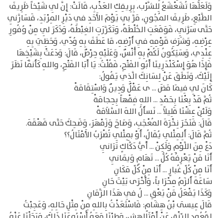
وَلَعَلَّهَا تُشَعْشَعُ لِلشَّرْب، بِرِيقِكِ العَذْبِ، قَالَتْ: إِنَّ لِي شَيْخاً ظَرِيفَ
الطَّبْعِ، طَرِيفَ المُجُونِ، مَرَّ بِي يَوْمَ الأَحَدِ فِي دَيْرِ المِرْبَدِ، فَسَارَّنِي
حَتَّى سَرَّنِي، فَوَقَعَتِ الخُلْطَةُ، وَتَكَرَّرَتِ الغِبْطَةُ، وَذَكَرَ لِي مِنْ وُفُورِ
عِرْضِهِ، وَشَرَفِ قَوْمِهِ فِي أَرْضِهِ، مَا عَطَفَ بِهِ وُدّي، وَحَظِيَ بِهِ
عِنْدِي، وَسَيَكُونُ لَكُمْ بِهِ أُنْسٌ، وَعَلَيْهِ حِرْصٌ، قَالَ: وَدَعَتْ بِشَيْخِهَا
فَإِذَا هُوَ إِسْكَنْدَرِينَا أَبُو الفَتْحِ، فَقُلْتُ: يَا أَبَا الفَتْحِ، واللهِ كَأَنَّمَا نَظَرَ
إِلَيْكَ، وَنَطَقَ عَنْ لِسَانِكَ الَّذِي يَقُولُ:
كَانَ لِي فِيمَا مَضَ ... ى عَقْلٌ وَدِينٌ وَاسْتِقَامَةْ
ثُمَّ قَدْ بِعْنَا بِحَمْدِ ... اللهِ فِقْهاً بِحِجامَةْ
وَلَئِنْ عِشْنَا قَلِيلاً ... نَسأَلُ اللهَ السَّلاَمَةْ
قَالَ: فَنَخَرَ نِخْرَةَ المُعْجَبِ، وَصَاحَ وَزَمْهَرَ، وَضَحِكَ حَتَّى قَهْقَهَ.
ثُمَّ قَالَ: أَلِمِثْلِي يُقَالُ، أَوْ بِمِثْلِي تُضْرَبُ الأَمْثَالُ؟؟
دَعْ مِنَ اللَّوْمِ وَلَكِنْ ... أَيُّ دَكَّاكٍ تَرَانِي
أَنَا مَنْ يَعْرِفُهُ كُلُّ ... تَهَامٍ وَيَمانِي
أَنَا مِنْ كُلِّ غُبارٍ ... أَنَا مِنْ كُلِّ مَكَانِ
سَاعَةَ أَلزَمُ مِحْرَا باً، وَأُخْرَى بَيْتَ حَانِ
وَكَذَا يَفْعَلُ مَنْ يَعْقِ ... لُ فِي هَذَا الزَّمَانِ
قَالَ عِيسَى بْنُ هِشَامٍ: فَاسْتَعَذْتُ بِاللهِ مِنْ مِثْلِ حَالِهِ، وَعَجِبْتُ
لِقُعُودِ الرِّزْقِ عَنْ أَمْثَالِهش، وَطِبْنَا مَعَهُ أُسْبُوعَنَا ذَلِكَ، وَرَحَلْنَا عَنْهُ.