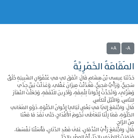
A+
A-
المَقَامَةُ الخَمْرِيَّةُ
حَدَّثَنَا عِيسى بْنُ هِشَامٍ قَالَ: اتَّفَقَ ليِ في عُنْفُوَانِ الشَّبِيبَةِ خُلُقٌ
سَجِيحٌ، وَرَأْيٌ صَحِيحٌ، فَعَدَّلْتُ مِيزَانَ عَقْليِ، وَعَدَلْتُ بَيْنَ جِدِّي
وَهَزْلِي، وَاتَّخَذْتُ إِخْواناً لِلْمِقَةِ، وَآخَرِينَ للنَّفَقَةِ، وَجَعَلْتُ النَّهَاَرَ
لِلنَّاسِ، وَاللَّيْلَ لْلكاَسِ.
قَالَ: واجْتَمَعَ إِلَيَّ فِي بَعْضِ لَيَالِيَّ إِخْوانُ الخَلْوَةِ، ذَوُو المَعَاني
الحُلْوَةِ، فَمَا زِلْنَا نَتَعَاطَى نُجُومَ الأَقْدَاحِ، حَتَّى نَفَدَ مَا مَعْنَا
مِنْ الرَّاحِ.
قَالَ: واجْتَمَعَ رَأْيُ النَّدْمَانِ، عَلَى فَصْدِ الدِّنَانِ، فَأَسَلْنَا نَفْسَهَا،
وَبَقِيَتْ كَالصَّدَفِ بِلا دُرٍّ، أَوْ المِصْرِ بِلا حُرٍّ.