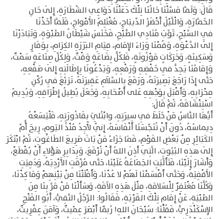
قَالَ: وَلَمَّا مَسَّتْنَا حَالُنَا تِلْكَ دَعَتْنَا دَوَاعِي الشَّطَارَةِ، إِلَى حَانِ
الخَمَّارَةِ، وَالْلَّيْلُ أَخْضَرُ الدِّيبَاجِ، مُغْتَلِمُ الأَمْواجِ، فَلَمَّا أَخَذْنَا
فِي السَّبْحِ، ثَوَّبَ مُنَادِي الصُّبْحِ، فَخَنَسَ شَيْطَانُ الصَّبْوَةِ، وَتَبَادَرْنَا
إِلَى الدَّعْوَةِ، وَقُمْنَا وَرَاءَ الإِمَامِ، قِيَامِ البَرَرَةِ الكِرَامِ، بِوَقَارٍ
وَسَكِينَةٍ، وَحَرَكَاتٍ مَوْزُونَةٍ، فَلِكُلِّ بِضَاعَةٍ وَقْتٌ، وَلِكُلِّ صِنَاعَةٍ سَمْتٌ،
وَإِمَامُنَا يَجِدُّ فِي خَفْضِهِ وَرَفْعِهِ، وَيَدْعُونَا بِإِطَالَتِهِ إِلَى صَفْعِهِ،
حَتَّى إِذَا رَاجَعَ بَصِيرَتَهُ، وَرَفَعَ بِالسَّلاَمِ عَقِيرَتَهُ، تَرَبَّعَ فِي رُكْنِ
مِحْرَابِهِ، وَأَقْبَلَ بِوَجْهِهِ عَلى أَصْحَابِهِ، وَجَعَلَ يُطِيلُ إِطْرَاقِهِ، وَيُدِيمُ
اسْتِنْشَاقَهُ، ثُمًّ قَالَ:
أَيُّهَا النَّاسُ مَنْ خَلَطَ فِي سِيرَتِهِ، وابْتُلِيَ بِقَاذُورَتِهِ، فَلْيَسَعْهُ
دِيماسُهُ، دُونَ أَنْ تُنَجِّسَنَا أَنْفَاسَهُ، إِنِّي لأَجِدُ مُنْذُ اليَومِ، رِيحَ أُُمِّ
الكَبَائِرِ مِنْ بَعْضِ القَوْمِ، فَمَا جَزَاءُ مَنْ بَاتَ صَرِيعَ الطَاغُوتِ، ثُمَّ ابْتَكَرَ
إِلَى هذِهِ البُيُوتِ، الَّتِي أَذِنَ اللهُ أَنْ تُرْفَعَ، وَبِدَابِرِ هَؤُلاءِ أَنْ يُقْطَعْ،
وَأَشَارَ إِلَيْنَا، فَتَأَلَّبَتِ الجَمَاعَةُ عَلَيْنَا، حَتَّى مُزِّقَتِ الأَرْدِيَةُ، وَدَمِيَتِ
الأَقْفِيَةُ، وَحَتَّى أَقْسَمْنَا لَهُمْ لا عُدْنَا، وَأَفْلَتْنَا مِنْ بَيْنِهِمْ وَمَا كِدْنَا،
وَكُلُّنَا مُغْتَفِرٌ لِلْسَلامَةِ، مِثْلَ هَذِهِ الآفَةِ، وَسَأَلْنَا مَنْ مَرَّ بِنَا مِنَ
الصِّبْيَةِ، عَنْ إِمَامِ تِلْكَ القَرْيَةِ، فَقَالُوا: الرَّجُلُ التَّقِيُّ، أَبُو الفَتْحِ
الإِسْكَنْدَرِيُّ، فَقُلْنَا: سُبْحَانَ اللهِ! رُبَّمَا أَبْصَرَ عِمِّيتٌ، وَآمَنَ عِفْرِيتٌ،