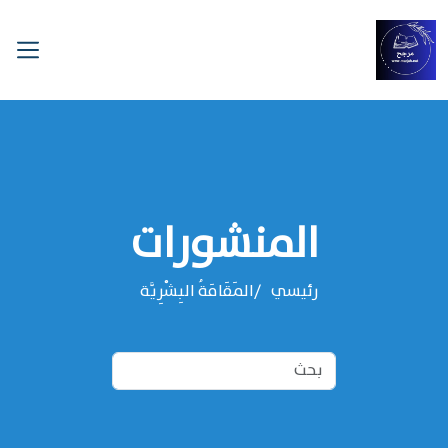
المنشورات
رئيسي
المَقَامَةُ البِشْرِيَّة