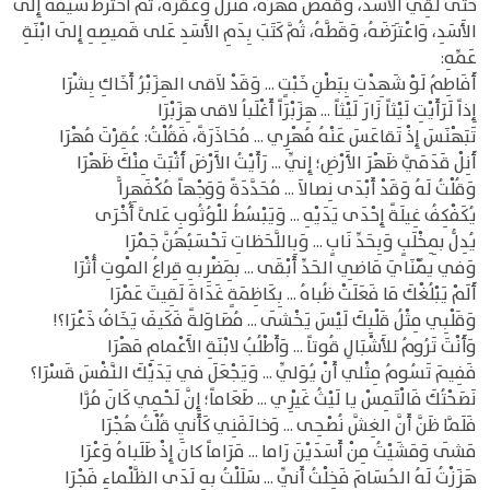
حَتَّى لَقِيَ الأَسَدَ، وَقَمَصَ مُهْرُهُ، فَنَزَلَ وَعَقَرَهُ، ثُمَّ اخْتَرَطَ سَيْفَهُ إِلَى
الأَسَدِ، وَاعْتَرَضَهُ، وَقَطَّهُ، ثُمَّ كَتَبَ بِدَمِ الأَسَدِ عَلى قَميصِهِ إِلَى ابْنَةِ
عَمِّهِ:
أَفَاطِمُ لَوْ شَهِدْتِ بِبَطْنِ خَبْتٍ ... وَقَدْ لاَقى الهِزَبْرُ أَخَاكِ بِشْرَا
إِذاً لَرَأَيْتِ لَيْثاً زَارَ لَيْثاً ... هِزَبْرَاً أَغْلَباُ لاقى هِزَبْرَا
تَبَهْنَسَ إِذْ تَقاعَسَ عَنْهُ مُهْرِي ... مُحَاذَرَةً، فَقُلْتُ: عُقِرْتَ مُهْرَا
أَنِلْ قَدَمَيَّ ظَهْرَ الأَرْضِ؛ إِنِّي ... رَأَيْتُ الأَرْضَ أَثْبَتَ مِنْكَ ظَهْرَا
وَقُلْتُ لَهُ وَقَدْ أَبْدَى نِصالاَ ... مُحَدَّدَةً وَوَجْهاً مُكْفَهِراًّ
يُكَفْكِفُ غِيلَةً إِحْدَى يَدَيْهِ ... وَيَبْسُطُ للْوُثُوبِ عَلىَّ أُخْرَى
يُدِلُّ بِمِخْلَبٍ وَبِحَدِّ نَابٍ ... وَبِاللَّحَظاتِ تَحْسَبُهُنَّ جَمْرَا
وَفي يُمْنَايَ مَاضِي الحَدِّ أَبْقَى ... بِمَضْرِبهِ قِراعُ المْوتِ أُثْرَا
أَلَمْ يَبْلُغْكَ مَا فَعَلَتْ ظُباهُ ... بِكَاظِمَةٍ غَدَاةَ لَقِيتَ عَمْرَا
وَقَلْبِي مِثْلُ قَلْبِكَ لَيْسَ يَخْشَى ... مُصَاوَلةً فَكَيفَ يَخَافُ ذَعْرَا؟!
وَأَنْتَ تَرُومُ للأَشْبَالِ قُوتاً ... وَأَطْلُبُ لابْنَةِ الأَعْمامِ مَهْرَا
فَفِيمَ تَسُومُ مِثْلي أَنْ يُوَلِّي ... وَيَجْعَلَ في يَدَيْكَ النَّفْسَ قَسْرَا؟
نَصَحْتُكَ فَالْتَمِسْ يا لَيْثُ غَيْرِي ... طَعَاماً؛ إِنَّ لَحْمِي كَانَ مُرَّا
فَلَمَّا ظَنَّ أَنَّ الغِشَّ نُصْحِى ... وَخالَفَنِي كَأَنِي قُلْتُ هُجْرَا
مَشَى وَمَشَيْتُ مِنْ أَسَدَيْنَ رَاما ... مَرَاماً كانَ إِذْ طَلَباهُ وَعْرَا
هَزَزْتُ لَهُ الحُسَامَ فَخِلْتُ أَنِّي ... سَلَلْتُ بِهِ لَدَى الظَّلْماءِ فَجْرَا