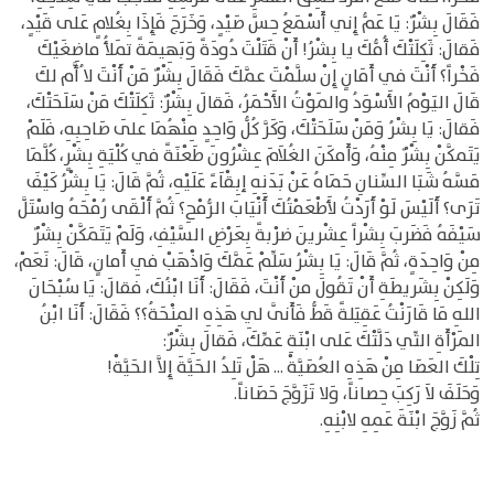
فَقَالَ بِشْرٌ: يَا عَمُّ إِني أَسْمَعُ حِسَّ صَيْدٍ، وَخَرَجَ فَإِذَا بِغُلامٍ عَلى قَيْدٍ،
فَقالَ: ثَكِلَتْكَ أُمُّكَ يا بِشْرُ! أَنْ قَتَلْتَ دُودَةً وَبَهِيمَةً تمَلأُ ماضِغَيْكَ
فَخْراً؟ أَنْتَ في أَمَانٍ إِنْ سلَّمْتَ عمَّكَ فَقَالَ بِشْرٌ مَنْ أَنْتَ لا ُأَّم لكَ
قَالَ اليَوْمُ الأَسْوَدُ والمَوْتُ الأَحْمَرُ، فَقالَ بِشْرٌ: ثَكِلَتْكَ مَنْ سَلَحَتْكَ،
فَقالَ: يَا بِشْرُ وَمَنْ سَلَحَتْكَ، وَكَرَّ كُلُّ وَاحِدٍ مِنْهُمَا علَى صَاحِبِهِ، فَلَمْ
يَتَمكَّنْ بِشْرٌ مِنْهُ، وَأَمكَنَ الغُلاَمَ عِشْرُونَ طَعْنَةً في كُلْيَةِ بِشْرٍ، كُلَّمَا
مَسَّهُ شَبَا السِّنانِ حَمَاهُ عَنْ بَدَنِهِ إبِقْاَءً عَلَيْهِ، ثُمَّ قَالَ: يَا بِشْرُ كَيْفَ
تَرَى؟ أَلَيْسَ لَوْ أَرَدْتُ لأَطْعَمْتُكَ أَنْيَابَ الرُّمْحِ؟ ثُمَّ أَلْقَى رُمْحَهُ واسْتَلَّ
سَيْفَهُ فَضَربَ بِشْراً عِشْرينَ ضرْبةً بِعَرْضِ السَّيْفِ، وَلَمْ يَتَمَكَّنْ بِشْرٌ
مِنْ وَاحِدَةٍ، ثُمَّ قَالَ: يَا بِشْرُ سَلِّمْ عَمَّكَ وَاذْهَبْ فِي أَمانٍ، قَالَ: نَعَمْ،
وَلَكِنْ بِشَريطَةِ أَنْ تَقُولَ منْ أَنْتَ، فَقَالَ: أَنَا ابْنُكَ، فقالَ: يَا سُبْحَانَ
اللهِ مَا قَارَنْتُ عَقِيَلةً قَطُّ فَأَنَّى لِي هَذِهِ المِنْحَةُ؟؟ فَقَالَ: أَنَا ابْنُ
المَرْأَةِ التِّي دَلَّتْكَ عَلى ابْنَةِ عَمِّكَ، فَقالَ بِشْرٌ:
تِلْكَ العَصَا مِنْ هَذِهِ العُصَيَّةْ ... هَلْ تَلِدُ الحَيَّةَ إِلاَّ الحَيَّةْ!
وَحَلَفَ لاَ رَكِبَ حِصاناً، وَلا تَزَوَّجَ حَصَاناً.
ثُمَّ زَوَّجَ ابْنَةَ عَمِهِ لابْنِهِ.