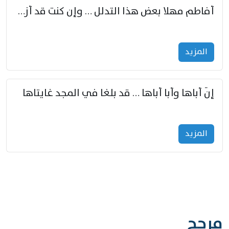
أفاطم مهلا بعض هذا التدلل … وإن كنت قد أزمعت صرمي فأجملي
المزید
إنّ أباها وأبا أباها … قد بلغا في المجد غايتاها
المزید
مرجح