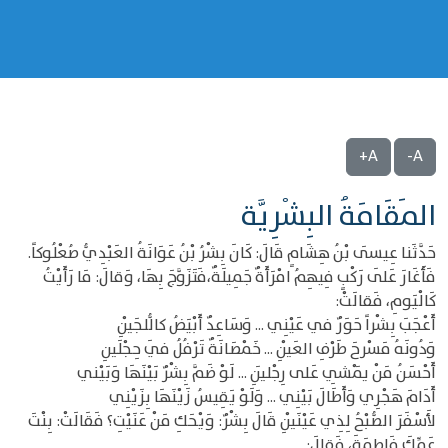
A+
A-
المَقَامَةُ البِشْرِيَّة
حَدَّثَنا عِيسَى بْنُ هِشَامٍ قَالَ: كَانَ بِشْرُ بْنُ عَوَانَةُ العَبْدِيُّ صُعْلُوكاً.
فَأَغَارَ عَلَى رَكْبٍ فِيهِمُ امْرَأَةٌ جَمِيلَةٌ،فَتَزَوَّجَ بِهَا، وَقالَ: مَا رَأَيْتُ
كَالْيَومِ، فَقالَتْ:
أَعْجَبَ بِشْراً حَوَرٌ في عَيْنِي ... وَسَاعِدٌ أَبْيَضُ كالُّلجَيْنِ
وَدُونَهُ مَسْرحَ طَرْفِ العَيْنِ ... خَمْصَانَةٌ تَرْفُلُ فَي حِجْلَينِ
أَحْسَنُ مَنْ يَمْشِي عَلى رِجْليَنِ ... لَوْ ضَمَّ بِشْرٌ بَيْنَهَا وَبَيْني
أَدَامَ هَجْرِي وَأَطَالَ بَيْنِي ... وَلَوْ يَقِيسُ زَيْنَهَا بِزَيْنِي
لأَسْفَرَ الصُّبْحُ لِذِي عَيْنَيْنِ قَالَ بِشْرٌ: وَيْحَكِ مَنْ عَنَيْتِ؟ فَقَالَتْ: بِنْتَ
عَمِّكَ فَاطِمَةَ، فَقالَ: