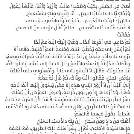
أَهِيَ مِنَ الحُسْنِ بِحَيْثُ وَصَفْتِ؟ قالَتْ: وَأَزْيَدُ وَأَكْثَرُ، فَأَنْشَأ يَقُولُ:
وَيْحَكِ يَا ذَاتَ الثَّنَايَا البِيضِ ... مَا خِلْتُنِي مِنْكِ بِمُسْتَعيضِ
فَالآنَ إِذْ لَوَّحْتِ بِالتَّعْرِيضِ ... خَلَوْتِ جَوّاً فَاصْفِري وَبِيِضي
لاَ ضُمَّ جَفْنَايَ عَلى تَغْمِيضِ ... مَا لَمْ أُشُلْ عِرْضِي مِنَ الحَضِيضِ
فَقَالَتْ:
كَمْ خَاطِبٍ فِي أَمْرِهَا أَلحَّا ... وَهْيَ إِلْيكَ ابْنَةُ عَمٍّ لَحَّا
ثُمَّ أَرْسَلَ إِلَى عَمِّهِ يَخْطُبُ ابْنَتَهُ، وَمَنَعَهُ العَمُّ أُمْنِيَّتَهُ، فَآلى أَلاَّ
يُرْعِىَ عَلى أَحَدٍ مِنْهُمْ إِنْ لَمْ يُزَوِّجَهُ ابْنَتَهُ، ثُمَّ كَثُرَتْ مَضَرَّاتُهُ فِيهِمْ،
وَاتَّصَلَتْ مَعَرَّاتُهُ إِلَيْهِمْ؛ فَاجْتَمَعَ رِجَالُ الحَيِّ إِلَى عَمِّهِ، وَقَالُوا: كُفَّ
عَنَّا مَجْنُونَكَ، فَقَالَ: لاَ تُلْبِسُونشي عَاراً، وَأَمْهِلُونِي حَتَّى أُهْلِكَهُ
بِبَعْضِ الحِيَلِ، فَقَالُوا: أَنْتَ وَذَاكَ، ثُمَّ قَالَ لَهُ عَمُّهُ:
إِنِّي آلَيْتُ أَنْ لاَ أُزَوِّجَ ابْنَتِي هَذِهِ إِلاَّ مِمَّنْ يَسُوقُ إِلَيْهَا أَلْفَ نَاقَةٍ
مَهْراً، وَلا أَرْضَاهَا إِلاَّ مِنْ نُوقِ خُزَاعَةَ، وَغَرَضُ العَمِّ كَانَ أَنْ يَسْلُكَ
بِشْرٌ الطَّرِيقَ بَيْنَهُ وَبَيْنَ خُزَاعَةَ فَيَفْتَرِسَهُ الأَسَدُ؛ لأَنَّ العَرَبَ قَدْ كَانَتْ
تَحَامَتْ عَنْ ذَلكَ الطَّريقِ، وَكَانَ فِيهِ أَسَدٌ يُسَمَّى دَاذاً، وَحَيَّةٌ تُدْعَى
شُجَاعاً، يَقُولُ فِيِهِمَا قَائِلهُمْ:
أَفْتَكُ مِنْ دَاذٍ وَمِنْ شُجَاعٍ ... إِنْ يِكُ دَاذٌ سَيِّدَ السِّبَاعِ
فَإِنَّهَا سَيِّدَةُ الأَفَاعي ثُمَّ إِنَّ بِشْراً سَلَكَ ذَلِكَ الطَّرِيقَ، فَمَا نَصَفَهُ