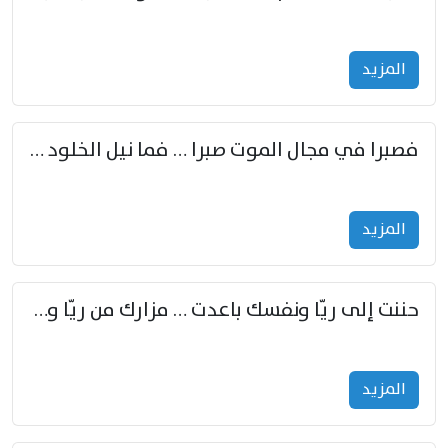
المزید
فصبرا في مجال الموت صبرا … فما نيل الخلود بمستطاع
المزید
حننت إلى ريّا ونفسك باعدت … مزارك من ريّا وشعباكما معا
المزید