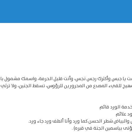
بست يا جبس وأكثرك رجس نجس، وأنت قليل الحرمة، واسمك مشمول با
يج للقيء المصدع من المحرورين للرؤوس، تسقط الجنين، ولا ترثي ل
دمة الورد قائم
د علائم
والبياض شطر الحسن كما ورد وأنا ألطف ورد جاء ورد.
تى بياسمين الجنة في قبره) .