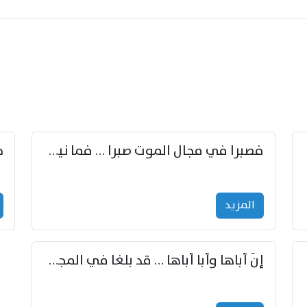
زوّد
فصبرا في مجال الموت صبرا … فما نيل الخلود بمستطاع
المزید
إنّ أباها وأبا أباها … قد بلغا في المجد غايتاها