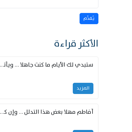
يُقدِّم
الأكثر قراءة
ستبدي لك الأيام ما كنت جاهلا … ويأتيك بالأخبار من لم ت
المزید
أفاطم مهلا بعض هذا التدلل … وإن كنت قد أزمعت صرمي فأجملي