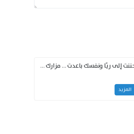
حننت إلى ريّا ونفسك باعدت … مزارك من ريّا وشعباكما معا
المزید