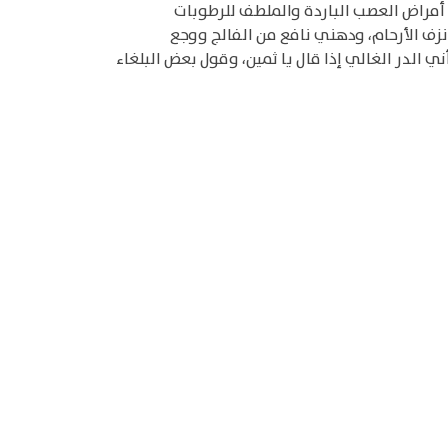
 أمراض العصب الباردة والملطف للرطوبات
زف الأرحام، ودهني نافع من الفالج ووجع
 الدر الغالي إذا قال يا ثمين، وقول بعض البلغاء