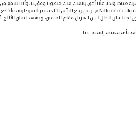
باحا وندا، فأنا أحق بالملك منك منصورا ومؤيدا، وأنا النافع من
قة والشقيقة والزكام، ومن وجع الرأس البلغمي والسوداوي وأقطع ن
ل لي لسان الحال ليس الهزيل مقام السمين، ويشهد لسان الألثع بأني
 قد نأى وعيني إلى من دنا