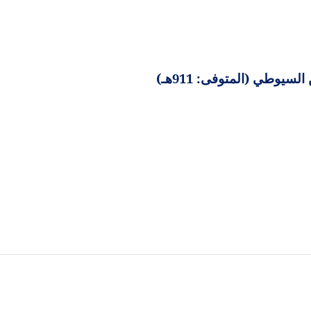
سيوطي (المتوفى: 911هـ)