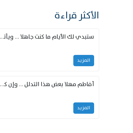
الأكثر قراءة
ستبدي لك الأيام ما كنت جاهلا … ويأتيك بالأخبار من لم ت
المزید
أفاطم مهلا بعض هذا التدلل … وإن كنت قد أزمعت صرمي فأجملي
المزید