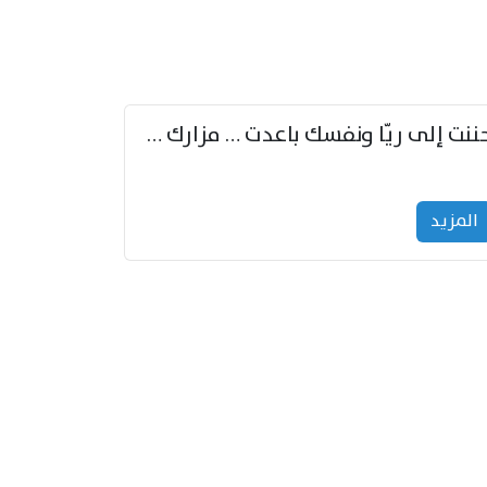
حننت إلى ريّا ونفسك باعدت … مزارك من ريّا وشعباكما معا
المزید