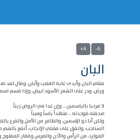
A+
A-
البان
فقام البان وأبدى غاية الغضب وأبان، وقال لقد 
ورض، ودر على الشعر الأسود ابيض، وإذا قسم اسمك
لا مرحبا بالياسمين ... وإن غدا في الروض زيناً
صحفته فوجدته ... متقلداً ياساً وميناً
ولكن أنا ذو الإسمين، والظافر من الأصل والقرع با
السناجب، واتفق على فضلي الإنجاب، أنفع بالشم من
الموارد، من الرأس والأذن والضرس وفقار المفلوج