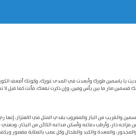
تعديت يا ياسمين طورك وأبعدت في المدى غورك، وكونك أضعف الكون
 قسمين صار ما بين يأس ومين، وإن ذكرت نفعك، فأنت كما قبل لا ت
لقسمين والقريب من الباز والمضروب بقدي المثل في الاهتزاز، إنها ر
 مزاجه حار، وأرطب دماغه وأسكن صداعه الكائن من البخار، ودهني ن
 والمجدور، والمعدة والكبد والطحال وكل عصب بالصلابة مقصور ويك