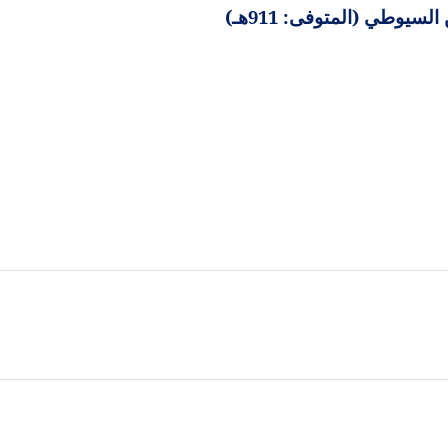
سيوطي (المتوفى: 911هـ)