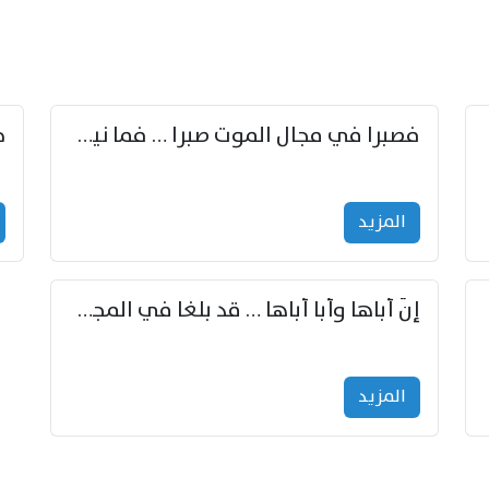
زوّد
فصبرا في مجال الموت صبرا … فما نيل الخلود بمستطاع
المزید
إنّ أباها وأبا أباها … قد بلغا في المجد غايتاها
المزید