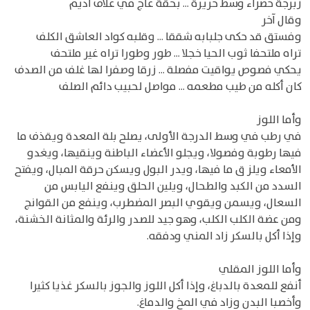
زبرجة خضراء وسط حريرة ... بحقة عاج في غلاف أديم
وقال آخر
وفستق قد حكى جلبابه شققا ... وقلبه كواد العاشق الكلف
تراه ملتحفا ثوب الحيا خجلا ... طور وطورا تراه غير ملتحف
يحكي فصوص يواقيت مفصلة ... زرقا وصفرا لها غلف من الصدف
كان أكله من طيب مطعمه ... مواصل لحبيب دائم الصلف
وأما اللوز
في رطب في وسط الدرجة الأولى، يصلح بلة المعدة ويقذف ما
فيها رطوبة وفصولا، ويجلو الأعضاء الباطنة وينقيها، ويغدو
الأمعاء ويلز ق ما فيها، ويدر البول ويسكن حرقة المبال، ويفتح
السدد من الكبد والطحال، ويلين الحلق وينفع اليابس من
السعال، ويسمن ويقوي البصر المضطرب، وينفع من القوانج
ومن عضة الكلب الكلب، وهو جيد للصدر والرئة والمثانة الخشنة،
وإذا أكل بالسكر زاد المني ودفقه.
وأما اللوز المقلي
أنفع للمعدة بالدباغ، وإذا أكل اللوز والجوز بالسكر غذيا كثيرا
وأخصبا البدن وزاد في المخ والدماغ.