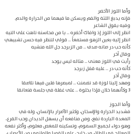
وأما اللوز الأخضر
فإنه يدبغ اللثة والفم ويسكن ما فيهما من الحرارة والدم.
وفيه يقول الشاعر
انظر إلى اللوز إذ وافاك أخضره ... يا من محاسنه تاهت على التيه
انظر إليه بعين الزهو مستمعاً ... قولي لتنظر فيه حسن تشبيهي
كأنه حب در صانه صدف ... من الزبرجد جل الله منشيه
وقال آخر
رأيت في اللوز معنى ... مثاله ليس يوجد
كأنه حب در ... عليه قفل زبرجد
وقال آخر
ومهد إلينا لوزة قد تضمنت ... لمبصرها فلبن فيها تلاصقا
3 وكأنهما خلان فإذا بخلوة ... على غفلة في جلسة فتعانقا
وأما الجوز
فشديد الحرارة والإسخان، وكثير الأضرار بالإنسان، وله في
المعدة الباردة نفع، ومن منافعه أن يسهل الديدان وحب القرع،
وهو دواء لجميع السموم، وتسكينه للمغص معلوم، وأكثر نفعه
للمعالج في الطلاء من خارج، على القوبا والملتوي من الأعصاب،