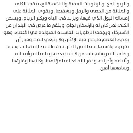
والربو نافع، وللرطوبات العفنة والبلاغم قالع، ينقي الكلى
والمثانة من الحصى والرمل ويشفيها، ويقوي المثانة على
إمساك البول الذي فيها، ويزيد في الباه ويكثر الرياح، ويسخن
الكلى لمن كان له بالإسخان نجاح، وينفع ما عرض في البلدان من
الاسترخاء ويجفف الرطوبات الفاسدة المتولدة في الأعضاء، وهو
بطيء الهضم فليحذر فيه الإكثار، ولا ينبغي للمحرومين أن
يقربوه ولاسيما في الزمن الحار. تمت والحمد لله تعالى وحده،
وصلى الله وسلم على من لا نبي بعده، وعلى آله وأصحابه
وأتباعه وأحزابه، وغفر الله تعالى لمؤلفها، وكاتبها وقارئها
وسامعها آمين.