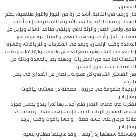
الفستق
حار ورطب في الثانية، أشد حرارة من الجوز واللوز متناهية، يفتح
السدد، وينقي الكبد والمعد، لأنجزتها التي ترقى إلى أعلى
قامع، ولعلل الصدر والرئة نافع، وينقي منافذ الغذاء ويزيل مل
فيها من ثقل وأذى، ويذهب المغص والغثيان، ويقوي فم
المعدة وقلب الإنسان، ويعد في المفرحات والترياقات، وقشره
إذا نقع في الماء وشرب نفع العطش والقيء والإطلاقات ويطيب
النكهات لما فيه من العطريات، ودهنه يضر بالمعدة وذلك من
الخاصيات وفيه يقول الشاعر:
من الفستق الشامي كل مصونة ... تصان عن الأحداق في بطن
تابوت
زبرجدة ملفوفة في حريرة ... مضمنة درا مغشى بياقوت
وقال آخر
تفكرت في معنى الثمار فلم أجد ... بها ثمرا يبدو بحسن مجرد
سوى الفستق الرطب الجني فإنه ... زهي بمعان زينت بتجدد
غلالة مرجان على جسم فضة ... واحشا ياقوت وقلب زبرجد
وقال آخر
وفستقة شبهتها إذ رأيتها ... وقد عاينتها مقلتي بنعيم