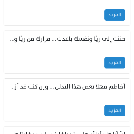
المزید
حننت إلى ريّا ونفسك باعدت … مزارك من ريّا وشعباكما معا
المزید
أفاطم مهلا بعض هذا التدلل … وإن كنت قد أزمعت صرمي فأجملي
المزید