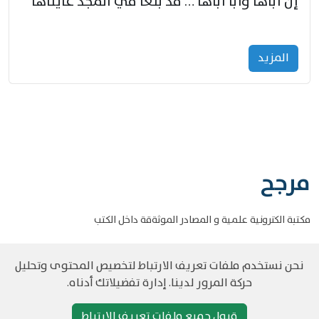
إنّ أباها وأبا أباها … قد بلغا في المجد غايتاها
المزید
مرجح
مكتبة الكترونية علمية و المصادر الموثةقة داخل الكتب
نحن نستخدم ملفات تعريف الارتباط لتخصيص المحتوى وتحليل
حركة المرور لدينا. إدارة تفضيلاتك أدناه.
©
حقوق الطبع والنشر مرجح جميع الحقوق محفوظة
سياسة و الخصوصية
قبول جميع ملفات تعريف الارتباط