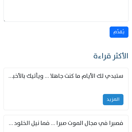
يُقدِّم
الأكثر قراءة
ستبدي لك الأيام ما كنت جاهلا … ويأتيك بالأخبار من لم تزوّد
المزید
فصبرا في مجال الموت صبرا … فما نيل الخلود بمستطاع