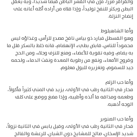
والقراقر ضرراً، فإن في القشر الباطن قبضاً شديداً، وبه يعقل
البطن ويكثر للنفخ توليداً، وإذا قلاه من أراده أكله أعانه على
إنضاج النزلة.
وأما الشاهبلوط
وهو القسطل فبارد ذو بياس نافخ مصدع للرأس، وغذاؤه ليس
محموداً للناس، قابض بطيء الإنهضام، فانه خلط بالسكر قلل ما
به يضام، وفيه تقوية للأعضاء، ومنع للنزف وجلاء، ومن الحج
وقروح الأمعاء، ونفع من رطوبة المعدة ونفث الدماء، ولحمه
جيد للسموم، وتغزيره للبول معلوم.
وأما حب الزلم
محار في الثانية رطب في الأولى، يزيد في المني كثيراً مأكولاً،
وطعمه ومذاقه ما ألذه وأطيبه، وإذا مضغ ووضع على كلف
الوجه أذهبه.
وأما حب الصنوبر
فحار في الثانية رطب في الأولى، وقيل يابس في الثانية نزولاً،
شديد الإسخان، صالح للمشايخ دون الشبان، للرعشة والفالج