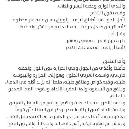
والثدي الوارم وعضة البشر والكلاب.
وفيه يقول الشاعر
تأمل الجوز في أطباق لترى ... راووق حسن عليه غير مخطوط
كأنه اكر من صندل خرطت ... فيها بدا يع من نقش وتخطيط
وقال آخر
يا رب جوز اخضر ... مفصص مقشر
كأنما أرباعه ... مضغه علك الكندر
وأما البندق
فأغلظ وأغذى من الجوز، وفي الحرارة دون اللوز، ولفظه
فارسي، واسمه العربي الجلوز، وهو إلى الحرارة واليبوسة
قليلة، وفيه خواص ومنافع جليلة، منها انه يزيد أكله في الدماغ،
وينفع من السموم ولدغ العقرب اللداغ، ويقوي المعا المدعو
بالصايم.
وينفي الضرر عنه بالخاصية ويلايم، وينفع من السعال المزمن
والنفث الحادث من الرئة والصدر. وذكر ابن البيطار: أن قوماً
يعلقونه في أعضا دهم من لدغ العقارب، وذلك نفع جليل القدر،
ويقشر من قشره ليكون أسرع انهناما وانحداراً، واقل من النفخ