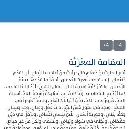
A+
A-
المقامة المعَرّيَّة
أخبرَ الحارِثُ بنُ هَمّامٍ قال : رأيتُ منْ أعاجيبِ الزّمانِ . أن تقدّم
خَصْمانِ . إلى قاضي مَعرّةِ النّعمانِ . أحدُهُما قدْ ذهَبَ منْهُ
الأطْيَبانِ . والآخَرُ كأنّهُ قَضيبُ البانِ . فقال الشيخُ : أيّدَ اللهُ القاضيَ .
كما أيّدَ بهِ المُتقاضيَ . إنّهُ كانَتْ لي مَمْلوكَةٌ رَشِقَةُ القدّ . أسيلَةُ
الخدّ . صَبورٌ على الكدّ . تخُبّ أحْياناً كالنّهْدِ . وترقُدُ أطْواراً في
المهْدِ . وتجِدُ في تمّوزَ مَسَّ البَرْدِ . ذاتُ عقْلٍ وعِنانٍ . وحدٍ وسِنانٍ .
وكفٍّ ببَنانٍ . وفمٍ بلا أسْنانٍ . تلْدَغُ بلِسانٍ نَضْناضٍ . وترْفُلُ في ذيْلٍ
فضْفاضٍ . وتُجْلى في سَوادٍ وبَياضٍ . وتُسْقَى ولكِنْ منْ غيرِ حِياضٍ .
ناصِحَةٌ خُدَعَةٌ . خُبَأةٌ طُلَعَةٌ . مطْبوعَةٌ على المنفَعَةِ . ومطْواعَةٌ في