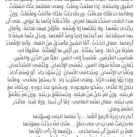
الضّيقِ والسَّعَةِ . إذا قطَعَتْ وصَلَتْ . ومتى فصَلتَها عنْكَ انفَصَلَتْ .
وطالَما خدَمَتْكَ فجمّلَتْ . وربّما جنَتْ عليْكَ فآلَمَتْ وملْمَلَتْ . وإنّ
هذا الفَتى استَخْدَمَنيها لغرَضٍ . فأخْدَمْتُهُ إيّاها بِلا عِوَضٍ . على أن
يجْتَنيَ نفْعَها . ولا يُكلّفَها إلا وُسْعَه . فأوْلَجَ فيها مَتاعَهُ . وأطالَ
بها استِمْتاعَهُ . ثم أعادَها إليّ وقدْ أفْضاها . وبذَلَ عنْها قيمَةً لا
أرضاها . فقال الحَدَثُ : أمّا الشيخُ فأصدَقُ منَ القَطا . وأما الإفْضاءُ
ففَرَطَ عنْ خَطا . وقدْ رهَنْتُهُ . عن أرْشِ ما أوْهَنْتُهُ . ممْلوكاً لي
مُتناسِبَ الطّرَفَينِ . مُنتَسِباً إلى القَينِ . نقِيّاً منَ الدّرَنِ والشَّينِ .
يُقارِنُ محلُّهُ سَوادَ العينِ . يُفْشي الإحْسانَ . ويُنْشي الاسْتِحْسانَ .
ويُغْذي الإنْسانَ . ويتَحامَى اللّسانَ . إنْ سُوّدَ جادَ . أو وَسَمَ أجادَ .
وإذا زُوّدَ وَهَبَ الزّادَ . ومَتى اسْتُزيدَ زادَ . لا يستَقِرّ بمَغْنى . وقلّما
ينكِحُ إلا مَثْنى . يسْخو بمَوجودِه . ويسْمو عندَ جودِهِ . وينْقادُ معَ
قَرينَتِهِ . وإنْ لمْ تكنْ منْ طينَتِهِ . ويُستَمْتَعُ بزينَتِهِ . وإنْ لمْ يُطْمَعْ
في لينَتِه . فقال لهُما القاضي : إمّا أن تُبينا . وإلا فَينا . فابْتَدَر
الغُلامُ وقال :
أعارني إبرَةً لأرفوَ أطْما . . . راً عَفاها البِلى وسوّدَها
فانخرَمَتْ في يَدي على خطَإٍ . . . منّيَ لمّا جذَبْتُ مِقوَدَها
فلمْ ير الشيخُ أن يُسامِحَني . . . بإرْشِها إذْ رأى تأوُّدَها