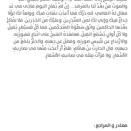
والموتُ منْ بعْدُ لَنا بالمَرصَدِ. . . إنْ لمْ يُفاجِ اليومَ فاجَى في غَدِ
فقال لهُ القاضي: للهِ دَرُّكَ فما أعذَبَ نفَثاتِ فيكَ. وواهاً لكَ لوْلا
خِداعٌ فيكَ وإني لكَ لمِنَ المُنْذِرِينَ. وعليْكَ منَ الحَذِرينَ. فلا تُماكِرْ
بعْدَها الحاكِمينَ. واتّقِ سَطْوَةَ المُتحكّمينَ. فما كُلّ مُسيْطِرٍ يُقيلُ.
ولا كُلّ أوانٍ يُسْمَعُ القِيلُ. فعاهَدَهُ الشيخُ على اتّباعِ مَشورَتِه.
والارْتِداعِ عن تلْبيسِ صورتِهِ. وفصَلَ عن جِهتِهِ. والختْرُ يلمَعُ من
جبهتِهِ. قال الحارثُ بنُ همّامٍ: فلمْ أرَ أعجَبَ منْها في تصاريفِ
الأسْفارِ. ولا قرَأتُ مِثلَه في تصانيفِ الأسْفارِ.
مصادر و المراجع :