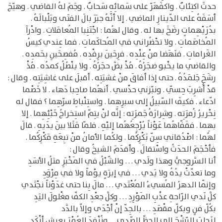
حدثَ اكتِئابٌ . واكفَهَرّ على سَمائِهِ سَحابٌ . وجَمَ لهُ القاضي . وهيّجَ
أسَفَهُ على الدّينارِ الماضي . إلا أنّهُ جبَرَ بالَ الفتَى وبَلْبالَهُ .
بدُرَيْهِماتٍ رضَخَ بها له . وقال لهُما : اجْتَنِبا المُعامَلاتِ . وادْرآ
المُخاصَماتِ . ولا تحْضُراني في المُحاكَماتِ . فما عِندي كيسُ
الغَراماتِ . فنَهَضا منْ عِنْدِه . فرِحَينَ برِفْدِه . مُفصِحَينِ بحَمدِه .
والقاضي ما يخْبو ضجَرُهُ . مُذْ بضَّ حجَرُهُ . ولا ينْصُلُ كمدُه . مُذْ
رشَحَ جَلمَدُهُ . حتى إذا أفاقَ منْ غشيَتِه . أقبلَ على غاشِيَتِه . وقال :
قدْ أُشرِبَ حِسّي . ونبّزني حدْسي . أنهُما صاحِبا دَهاء . لا خَصْما
ادّعاء . فكيفَ السّبيلُ إلى سبرِهِما . واستِنْباطِ سرّهِما ؟ فقال له
نِحْريرُ زُمرَتِه . وشِرارَةُ جَمرَتِه : إنّه لنْ يتِمّ استِخراجُ خَبْئِهِما . إلا
بهِما . فقَفّاهُما عَوْناً يُرْجِعُهُما إليْهِ . فلمّا مَثَلا بينَ يدَيهِ . قالَ
لهُما : اصْدُقاني سِنّ بَكْرِكُما . ولكُما الأمانُ منْ تبِعَةِ مَكْرِكُما .
فأحْجَمَ الحدَثُ واسْتقالَ . وأقدَمَ الشيخُ وقال :
أنا السَّروجيُّ وهذا ولَدي . . . والشّبْلُ في المَخْبَرِ مثلُ الأسَدِ
وما تعدّتْ يدُهُ ولا يَدي . . . في إبرَةٍ يوْماً ولا في مِرْوَدِ
وإنّما الدهرُ المُسيءُ المُعْتَدي . . . مالَ بِنا حتى غدَوْناً نجْتَدي
كلَّ نَدي الرّاحةِ عذْبِ المَوْرِدِ . . . وكلَّ جعْدِ الكفّ مغْلولَ اليَدِ
بكُلّ فنٍ وبكلّ مقْصَدِ . . . بالجِدّ إنْ أجْدَى وإلاّ بالدَّد
لنَجلِبَ الرّشْحَ إلى الحظّ الصّدي. . . ونُنْفِدَ العُمْرَ بعيشٍ أنْكَدِ