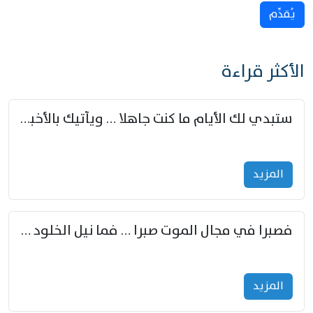
يُقدِّم
الأكثر قراءة
ستبدي لك الأيام ما كنت جاهلا … ويأتيك بالأخبار من لم تزوّد
المزید
فصبرا في مجال الموت صبرا … فما نيل الخلود بمستطاع
المزید