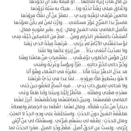
بلْ قال هاتِ إبرَةً تُماثِلُها . . . أو قيمَةً بعْدَ أن تجوّدَها
واعْتاقَ ميلي رَهْناً لدَيْهِ ونا . . . هيكَ به سُبّةً تَزوّدَها
فالعينُ مَرْهَى لرَهْنِه ويدي . . . تقصُرُ عنْ أن تفُكّ مِروَدَها
فاسبُرْ بذا الشّرْحِ غوْرَ مسكَنتي . . . وارْثِ لمنْ لم يكُنْ تعوّدَها
فأقبلَ القاضي على الشيخِ وقال : إيهٍ . بغَيرِ تمْويهٍ فقال :
أقسَمْتُ بالمَشْعَرِ الحَرامِ ومنْ . . . ضمّ منَ الناسِكينَ خَيْفُ مِنى
لوْ ساعَفَتْني الأيّامُ لمْ يرَني . . . مُرتَهِناً مِيلَهُ الذي رَهَنا
ولا تصدّيتُ أبتَغي بدَلاً . . . منْ إبرَةٍ غالَها ولا ثَمَنا
لكِنّ قوْسَ الخُطوبِ ترْشِقُني . . . بمُصْمِياتٍ منْ هاهُنا وهُنا
وخُبْرُ حالي كخُبْرِ حالتِهِ . . . ضُرّاً وبؤساً وغُربَةً وضَنى
قد عدَلَ الدهْرُ بينَنا فأنا . . . نظيرُهُ في الشّقاء وهْوَ أنا
لا هُوَ يسْطيعُ فكّ مِروَدِهِ . . . لمّا غدا في يَدَيّ مُرتَهَنا
ولا مَجالي لِضيقِ ذاتِ يَدي . . . فيهِ اتّساعٌ للعَفْوِ حينَ جَنى
فهَذِهِ قصّتي وقصّتُه . . . فانْظُرْ إلَيْنا وبينَنا ولَنا فلمّا وعَى
القاضي قَصَصهُما . وتبيّنَ خَصاصَتَهُما وتخَصُّصَهُما . أبرَزَ لهُما
ديناراً منْ تحْتِ مُصَلاُّه . وقال لهُما : اقْطَعا بهِ الخِصامَ وافِصلاهُ .
فتلقّفَهُ الشيخُ دونَ الحدَثِ . واستَخلَصَهُ على وجهِ الجِدِّ لا العبَثِ .
وقال للحدَثِ : نِصْفُه لي بسَهْمِ مَبَرّتي . وسهْمُكَ لي عنْ أرْشِ
إبْرَتي . ولستُ عنِ الحقّ أميلُ . فقُمْ وخُذِ الميلَ . فعَرا الحدَثَ لما