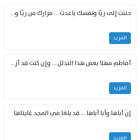
حننت إلى ريّا ونفسك باعدت … مزارك من ريّا وشعباكما معا
المزید
أفاطم مهلا بعض هذا التدلل … وإن كنت قد أزمعت صرمي فأجملي
المزید
إنّ أباها وأبا أباها … قد بلغا في المجد غايتاها
المزید