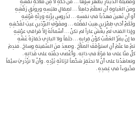
وفَضيلةُ الدّينارِ يظهَرُ سِرُّها . . . منْ حَكّهِ لا مِنْ مَلاحَةِ نقْشِهِ
ومنَ الغَباوةِ أن تعظّمَ جاهِلاً . . . لصِقالِ ملبَسِهِ ورونَقِ رَقْشِهِ
أو أن تُهينَ مهذّباً في نفسِهِ . . . لدُروسِ بِزّتِهِ ورثّةِ فُرْشِهِ
ولَكَمْ أخي طِمْرَينِ هِيبَ لفضْله . . . ومفَوّفِ البُرْدَينِ عيبَ لفُحْشِهِ
وإذا الفتى لمْ يغْشَ عاراً لم تكنْ . . . أسْمالُهُ إلاّ مَراقي عرْشِهِ
ما إنْ يضُرُّ العَضْبُ كوْنُ قِرابِهِ . . . خلَقاً ولا البازِي حَقارَةُ عُشّهِ
ثمّ ما عتّمَ أنِ استوْقَفَ الملاّحَ . وصعِدَ منَ السّفينةِ وساحَ . فندِمَ
كلٌ منّا على ما فرّطَ في ذاتِه . وأغْضى جفْنَه على قَذاتِهِ .
وتعاهَدْنا على أنْ لا نحتَقِرَ شخْصاً لرَثاثَةِ بُرْدِهِ . وأنْ لا نزْدَريَ سيْفاً
مخْبوءاً في غِمدِهِ .