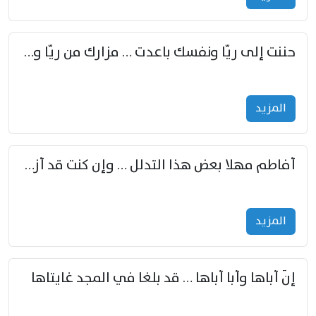
حننت إلى ريّا ونفسك باعدت … مزارك من ريّا وشعباكما معا
المزید
أفاطم مهلا بعض هذا التدلل … وإن كنت قد أزمعت صرمي فأجملي
المزید
إنّ أباها وأبا أباها … قد بلغا في المجد غايتاها