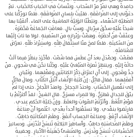
جامِدةً وهي تمُرّ مرّ السّحابِ . وتنْسابُ في الحَبابِ كالحُبابِ . ثمّ
دعَوْني إلى المُرافَقَةِ . فلبّيتُ بلِسانِ المُوافَقَةِ . فلمّا تورّكْنا على
المَطيّةِ الدّهْماء . وتبَطّنّا الوَلِيّةَ الماشيةَ على الماء . ألفَيْنا بها
شيخاً علَيْهِ سحْقُ سِرْبالٍ . وسِبٌّ بالٍ . فعافَتِ الجَماعَةُ مَحْضَرَهُ .
وعنّفَتْ منْ أحضَرَهُ . وهمّتْ بإبْرازِهِ منَ السّفينةِ . لولا ما ثابَ إلَيْها
منَ السّكينَةِ . فلمّا لمحَ منّا استِثْقالَ ظِلّهِ . واستِبْرادَ طَلّهِ . تعرّضَ
للمُنافثَةِ .
فصُمّتَ . وحمْدَلَ بعدَ أنْ عطَسَ فما شُمّتَ . فأخْرَدَ ينظُرُ فيما آلَتْ
حالُهُ إليْهِ . وينتظِرُ نُصرَةَ المَبْغيّ علَيْهِ . وجُلْنا نحْنُ في شُجونٍ . منْ
جِدٍّ ومُجونٍ . إلى أنِ اعتَرَضَ ذِكْرُ الكِتابَتَينِ وفضْلِهِما . وتَبْيانِ
أفضَلِهِما . فقالَ قائِلٌ : إنّ كتَبَةَ الإنْشاء أنْبَلُ الكُتّابِ . ومالَ مائِلٌ
إلى تفْصيلِ الحُسّابِ . واحتدّ الحِجاجُ . وامتدّ اللَّجاجُ . حتى إذا لمْ
يبْقَ للجِدالِ مَطرَحٌ . ولا للمِراء مسرَحٌ . قال الشيخُ : لقدْ أكثرْتُمْ يا
قوْمُ اللّغَطَ . وأثَرْتُمُ الصّوابَ والغلَطَ . وإنّ جَليّةَ الحُكمِ عِندي .
فارتَضوا بنقْدي . ولا تستَفْتوا أحداً بعْدِي . اعْلَموا أنّ صِناعَةَ
الإنْشاء أرْفَعُ . وصِناعَةَ الحِسابِ أنفَعُ . وقلَمَ المُكاتَبَةِ خاطِبٌ .
وقلَمَ المُحاسَبَةِ حاطِبٌ . وأساطيرَ البَلاغَةِ تُنسَخُ لتُدْرَسَ . ودساتيرَ
الحُسْباناتِ تُنسَخُ وتُدرَسُ . والمُنشِئُ جُهَينَةُ الأخْبارِ . وحقيبةُ