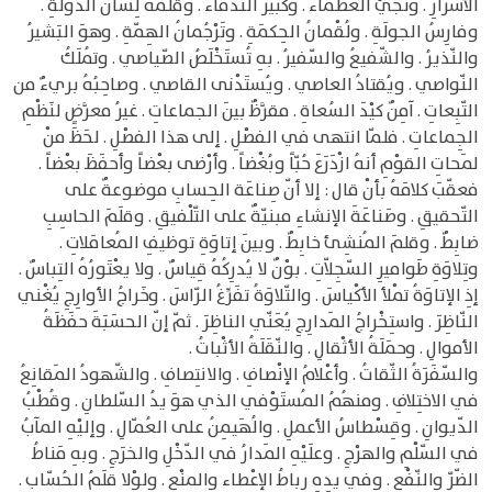
الأسْرارِ . ونَجيُّ العُظماء . وكَبيرُ النُّدَماء . وقلَمُهُ لِسانُ الدولَةِ .
وفارِسُ الجولَةِ . ولُقْمانُ الحِكمَةِ . وتَرْجُمانُ الهِمّةِ . وهوَ البَشيرُ
والنّذيرُ . والشّفيعُ والسّفيرُ . بهِ تُستَخْلَصُ الصّياصي . وتُملَكُ
النّواصي . ويُقتادُ العاصي . ويُستَدْنى القاصي . وصاحِبُهُ بريءٌ من
التّبِعاتِ . آمِنٌ كيْدَ السُعاةِ . مقرَّظٌ بينَ الجماعاتِ . غيرُ معرَّضٍ لنَظْمِ
الجِماعاتِ . فلمّا انتهى في الفصْلِ . إلى هذا الفصْلِ . لحَظَ منْ
لمَحاتِ القوْمِ أنهُ ازْدَرَعَ حُبّاً وبُغْضاً . وأرْضى بعْضاً وأحفَظَ بعْضاً .
فعقّبَ كلامَهُ بأنْ قال : إلا أنّ صِناعَة الحِسابِ موضوعةٌ على
التّحقيقِ . وصَناعَةَ الإنشاءِ مبنيّةٌ على التّلْفيقِ . وقلَمَ الحاسِبِ
ضابِطٌ . وقلمَ المُنشِئ خابِطٌ . وبينَ إتاوَةِ توظيفِ المُعامَلاتِ .
وتِلاوَةِ طَواميرِ السّجِلاّتِ . بوْنٌ لا يُدرِكُهُ قِياسٌ . ولا يعْتَورُهُ التِباسٌ .
إذِ الإتاوَةُ تمْلأ الأكْياسَ . والتّلاوَةُ تفَرِّغُ الرّاسَ . وخَراجُ الأوارِجِ يُغْني
النّاظِرَ . واستِخْراجُ المَدارِجِ يُعَنّي الناظِرَ . ثمّ إنّ الحسَبَةَ حفَظَةُ
الأموالِ . وحمَلَةُ الأثْقالِ . والنّقَلَةُ الأثْباتُ .
والسّفَرَةُ الثّقاتُ . وأعْلامُ الإنْصافِ . والانتِصافِ . والشّهودُ المَقانِعُ
في الاختِلافِ . ومنهُمُ المُستَوْفي الذي هوَ يدُ السّلطانِ . وقُطْبُ
الدّيوانِ . وقِسْطاسُ الأعملِ . والُهَيمِنُ على العُمّالِ . وإليْهِ المآبُ
في السّلْمِ والهرْجِ . وعلَيْهِ المَدارُ في الدّخْلِ والخرَجِ . وبهِ مَناطُ
الضّرّ والنّفْعِ . وفي يدِهِ رِباطُ الإعْطاء والمنْعِ . ولوْلا قلَمُ الحُسّابِ .