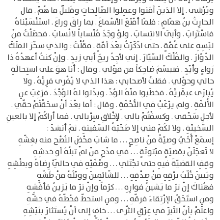
ويُرْشى . إلا الذينَ آمَنوا وعمِلوا الصّالِحاتِ وقَليلٌ ما هُمْ . قال
الحارِثُ بنُ همّامٍ : فلمّا أمْتَعَ الأسْماعَ . بما راقَ وراعَ . استَنْسَبْناهُ
فاسْتَرابَ . وأبَى الانتِسابَ . ولوْ وجَدَ مُنْساباً لانْسابَ . فحصَلْتُ منْ
لبْسِهِ على غُمّةٍ . حتى ادّكَرْتُ بعْدَ أمّةٍ . فقُلْتُ : والذي سخّرَ الفلَكَ
الدّوّارَ . والفُلْكَ السّيّارَ . إني لأجِدُ ريحَ أبي زيدٍ . وإنْ كنتُ أعهدُهُ ذا
رَواءٍ وأيْدٍ . فتبسّمَ ضاحِكاً من قوْلي . وقال : أنا هوَ على استِحالَةِ
حالي وحوْلي . فقلتُ لأصحابي : هذا الذي لا يُفْرى فرِيُّهُ . ولا
يُبارَى عبقَريُّهُ . فخطَبوا منْهُ الوُدّ . وبذَلوا لهُ الوُجْدَ . فرَغِبَ عنِ
الأُلفَةِ . ولم يرْغَبْ في التُّحْفَةِ . وقال : أما بعْدَ أنْ سحَقْتُمْ حقّي .
لأجلِ سَحْقي . وكسفْتُمْ بالي . لإخْلاقِ سِرْبالي . فما أراكُمْ إلا بالعينِ
السّخينَةِ . ولا لكُمْ مني إلا صُحْبَةُ السّفينةِ . ثمّ أنشدَ :
إسمَعْ أُخَيّ وصيّةً منْ ناصِحٍ . . . ما شابَ محْضَ النُصْح منه بغِشّهِ
لا تَعجَلَنْ بقضيّةٍ مبْتوتَةٍ . . . في مدْحِ منْ لمْ تبلُهُ أو خدشِهِ
وقِفِ القضيّةَ فيهِ حتى تجْتَلي . . . وصْفَيْهِ في حالَيْ رِضاهُ وبطْشِهِ
ويَبينَ خُلّبُ برْقِهِ منْ صِدْقِهِ . . . للشّائِمينَ ووبْلُهُ منْ طَشّهِ
فهُناكَ إنْ ترَ ما يَشينُ فوارِهِ . . . كرَماً وإنْ ترَ ما يَزينُ فأفْشِهِ
ومنِ استَحَقّ الإرْتِقاءَ فرقّهِ . . . ومنِ استحطّ فحُطّهُ في حشّهِ
واعلَمْ بأنّ التّبرَ في عِرْقِ الثّرى . . . خافٍ إلى أنْ يُستَثارَ بنَبْشِهِ