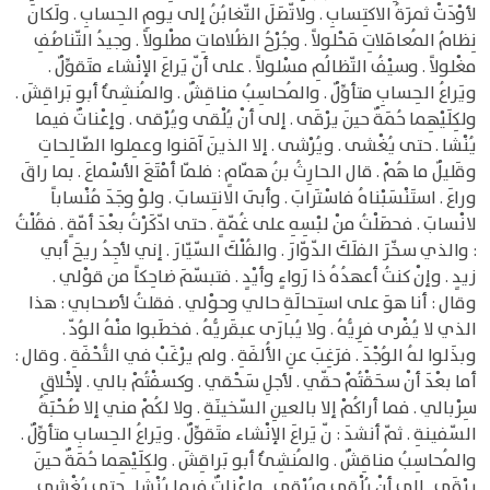
لأوْدَتْ ثمرَةُ الاكتِسابِ . ولاتّصَلَ التّغابُنُ إلى يومِ الحِسابِ . ولَكانَ
نِظامُ المُعامَلاتِ مَحْلولاً . وجُرْحُ الظُلاماتِ مطْلولاً . وجيدُ التّناصُفِ
مغْلولاً . وسيْفُ التّظالُمِ مسْلولاً . على أنّ يَراعَ الإنْشاء متَقوِّلٌ .
ويَراعُ الحِسابِ متأوِّلٌ . والمُحاسِبُ مناقِشٌ . والمُنشِئُ أبو بَراقِشَ .
ولكِلَيْهِما حُمَةٌ حينَ يرْقَى . إلى أنْ يُلْقى ويُرْقى . وإعْناتٌ فيما
يُنْشا . حتى يُغْشى . ويُرْشى . إلا الذينَ آمَنوا وعمِلوا الصّالِحاتِ
وقَليلٌ ما هُمْ . قال الحارِثُ بنُ همّامٍ : فلمّا أمْتَعَ الأسْماعَ . بما راقَ
وراعَ . استَنْسَبْناهُ فاسْتَرابَ . وأبَى الانتِسابَ . ولوْ وجَدَ مُنْساباً
لانْسابَ . فحصَلْتُ منْ لبْسِهِ على غُمّةٍ . حتى ادّكَرْتُ بعْدَ أمّةٍ . فقُلْتُ
: والذي سخّرَ الفلَكَ الدّوّارَ . والفُلْكَ السّيّارَ . إني لأجِدُ ريحَ أبي
زيدٍ . وإنْ كنتُ أعهدُهُ ذا رَواءٍ وأيْدٍ . فتبسّمَ ضاحِكاً من قوْلي .
وقال : أنا هوَ على استِحالَةِ حالي وحوْلي . فقلتُ لأصحابي : هذا
الذي لا يُفْرى فرِيُّهُ . ولا يُبارَى عبقَريُّهُ . فخطَبوا منْهُ الوُدّ .
وبذَلوا لهُ الوُجْدَ . فرَغِبَ عنِ الأُلفَةِ . ولم يرْغَبْ في التُّحْفَةِ . وقال :
أما بعْدَ أنْ سحَقْتُمْ حقّي . لأجلِ سَحْقي . وكسفْتُمْ بالي . لإخْلاقِ
سِرْبالي . فما أراكُمْ إلا بالعينِ السّخينَةِ . ولا لكُمْ مني إلا صُحْبَةُ
السّفينةِ . ثمّ أنشدَ : نّ يَراعَ الإنْشاء متَقوِّلٌ . ويَراعُ الحِسابِ متأوِّلٌ .
والمُحاسِبُ مناقِشٌ . والمُنشِئُ أبو بَراقِشَ . ولكِلَيْهِما حُمَةٌ حينَ
يرْقَى . إلى أنْ يُلْقى ويُرْقى . وإعْناتٌ فيما يُنْشا . حتى يُغْشى .