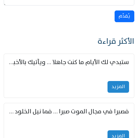
يُقدِّم
الأكثر قراءة
ستبدي لك الأيام ما كنت جاهلا … ويأتيك بالأخبار من لم تزوّد
المزید
فصبرا في مجال الموت صبرا … فما نيل الخلود بمستطاع
المزید