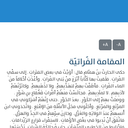
A+
A-
المقامة الفُراتيّة
حكى الحارثُ بنُ همّامٍ قال : أوَيْتُ في بعضِ الفتَراتِ . إلى سقْيِ
الفُراتِ . فلَقيتُ بها كُتّاباً أبْرَعَ منْ بَني الفُراتِ . وأعْذَبَ أخْلاقاً منَ
الماء الفُراتِ . فأطَفْتُ بهِمْ لتهَذُّبِهِمْ . ولا لذَهَبِهِمْ . وكاثَرْتُهُمْ
لأدَبِهِم . لا لمآدِبِهمْ . فجالَسْتُ منهُمْ أضْرابَ قَعْقاعِ بنِ شَوْرٍ .
ووصلتْ بهِمْ إلى الكَوْرِ . بعدَ الحَوْرِ . حتى إنّهُمْ أشرَكوني في
المرْتَعِ والمرْبَعِ . وأحَلّوني محَلّ الأنْمُلَةِ منَ الإصْبَعِ . واتّخذوني ابنَ
أُنسِهِمْ عندَ الوِلايَةِ والعَزْلِ . وخازِنَ سِرّهِمْ في الجِدّ والهزْلِ .
فاتّفَقَ أنْ نُدِبوا في بعْضِ الأوْقاتِ . لاستِقْراء مَزارِعِ الرُزْداقاتِ .
فاخْتاروا منَ الجَواري المُنْشآتِ . جاريةً حالِكَةَ الشِّياتِ . تَحْسَبُها