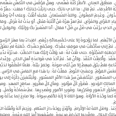
نِ . منطَلِقَ العِنانِ . لأنظُرَ كُنْهَ فَهْمي . وهلْ قرْطَسَ في التّكهّنِ سَهْم
ّةَ الأصْدِقاء . ثمّ قال : ما الذي نابَكَ . حتى زايَلْتَ جَنابَكَ ؟ فقلت : دهْرٌ 
وانُ . وعُدِمَ المِعْوانُ . واللهُ المُستَعانُ . فكيفَ أفْلَتَّ . وعلى أيّ وصْفَيْكَ 
 القَرْضِ والفَرْضِ . ثمّ اهزّ هِزّةَ مَنْ أكْثَبَهُ قنَصٌ . أو بدَتْ لهُ فُرَصٌ . 
ِ الذي يرْغَبُ في ضُلّ بنِ ضُلٍّ ؟ فقالَ : أنا المُشيرُ بكَ وإلَيْكَ . والوكيلُ لك
بنُ الأيْهَمِ . لما زوّجوهُ إلا على خَمْسِمائَةِ دِرْهَمٍ . اقتِداءً بما مهَرَ الرّسولُ
اقٍ . ثمّ إني سأخْطُبُ في موقِفِ عقْدِكَ . ومجْمَعِ حشْدِكَ . خُطبَةً لمْ تفتُقْ
خِطبَةِ المَجْلُوّةِ . حتى قُلتُ لهُ : قد وَكلْتُ إليْكَ هذا الخطْبَ . فدبّرْهُ تدْبيرَ
عَقْدَ . وأُكفِلْتُ النّقْدَ . وكأنْ قدْ . ثمّ أخذَ في مُواعدَةِ أهلِ الخانِ . وإعْدادِ 
عةِ فلمْ يبْقَ فيهِمْ إلا منْ لَبّى صوتَهُ . وحَضرَ بيْتَهُ . فلمّا اصْطَفّوا لدَيْه
 نعَسَ القوْمُ . وغشِيَ النّومُ . فقلْتُ لهُ : يا هَذا ضعِ الفاسَ في الرّاسِ . 
لمسْطورِ . ليَنْكَشِفَنّ سِرّ هَذا الأمْرِ المسْتورِ . ولَيَنْتَشِرَنّ ذِكْرُهُ إلى يوْم
لمالِكِ الوَدودِ . مُصَوّرِ كُلّ موْلودٍ . ومآلِ كلّ مطْرودٍ . ساطِحِ المِهدِ . وموَطّ
. ومُكَوِّرِ الدّهورِ ومُكرِّرِها . ومُوردِ الأمورِ ومُصدِرِها . عمّ سَماحُهُ وكَملَ 
هُ كما وحّدَهُ الأوّاهُ . وهوَ اللاهُ لا إلَهَ للأمَمِ سِواهُ . ولا صادِعَ لِما عدّلَهُ وس
َ .
 واصَلَ اللهُ لهُ الإكْرامَ . وأوْدَعَ روحَهُ دارَ السّلامِ . ورَحِمَ آلَهُ وأهْلَهُ الكِ
 مسالِكَ الحلالِ . واطّرِحوا الحَرامَ ودعوهُ . واسْمَعوا أمرَ اللهِ وعُوهُ . وصِل