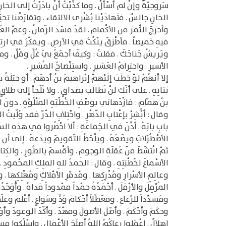
سَروجيّةٌ وإنْ لم أسْألْ . وما كذّبْتُ أنْ بادَرْتُ إلى الخا
الخانِ جالِسٌ . فتَهادَيْنا بُشْرى الالتِقاء . وتقارَضْنا تحي
وأخرَجَ الثّمرَ من الأكْمامِ . لقدْ فسَدَ الزّمانُ . وعمّ العُدْ
فيهِ خَميصاً . فأطْرَقَ ينْكُتُ في الأرضِ . ويفكّرُ في ارتِيادِ
ويَريشُ جَناحَكَ . فقلتُ : وكيفَ أجمَعُ بيَ غُلٍّ وقُلٍّ . ومن
الأسيرِ . واحتِرامُ العَشيرِ . واستِنْصاحُ المُشيرِ .
إلا أنهُمْ لوْ خطَبَ إلَيْهِمْ إبْراهيمُ بنُ أدهَمَ . أو جبَلَةُ 
بَناتِهِ . على أنّك لنْ تُطالَبَ بصَداقٍ . ولا تُلْجأ إلى طَل
بنُ همّامٍ : فازْدَهاني بوصْفِ الخُطْبَةِ المَتْلُوَّةِ . دونَ ال
وقال : أبْشِرْ بإعْتابِ الدّهْرِ . واحْتِلابِ الدّرّ فقد وُلّيتُ ال
بابٍ بابَهُ . أذّنَ في الجَماعَةِ : ألا احْضُروا في هذهِ السّا
الأصْطُرْلابَ ويضَعُهُ . ويلْحَظُ التّقويمَ ويدَعهُ . إلى أن
ثمّ انْتشَطَ منْ عُقلَةِ الوجومِ . وأقْسمَ بالطُّورِ . والكِتابِ ا
الأسْماعَ لخُطْبَتِهِ . وقال : الحمدُ للهِ الملِكِ المحْمودِ . ا
وعالِمِ الأسْرارِ ومُدْرِكِها . ومُدمِّرِ الأمْلاكِ ومُهْلِكِها 
المُرْمِلَ والأرْمَلَ . أحْمَدُهُ حمْداً ممْدوداً مَداهُ . وأُوَحّدُ
ومُسدِّداً للرَّعاعِ . ومعَطِّلاً أحْكامَ وُدٍّ وسُواعٍ . أعْلَمَ وعلّم
وحكَمَ وأحْكَمَ . وأصّلَ الأصولَ ومهّدَ . وأكّدَ الوعودَ وأوْعَدَ .
إهلالٌ . إعْمَلوا رعاكُمُ اللهُ أصلَحَ الأعْمالِ . واسْلُكوا