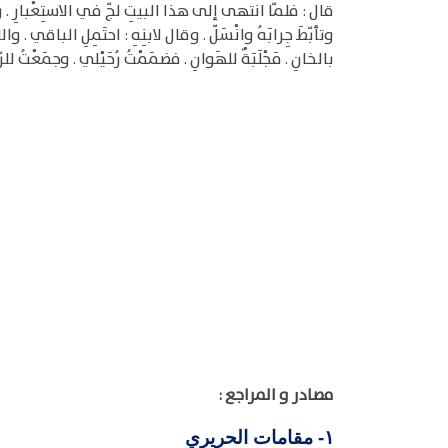
قال : فلمّا انتهى إلى هذا البيتِ لجّ في الاستِعْبارِ . وألَظَّ
وتأبّطَ جِرابَهُ وانْسَلّ . وقال لابنِهِ : احتَمِلِ الباقي . وال
بالخانِ . مَجْلَبَةٌ للهَوانِ . فضمَمْتُ رُحَيْلي . وجمَعْتُ ل
مصادر و المراجع :
مقامات الحريري
١-