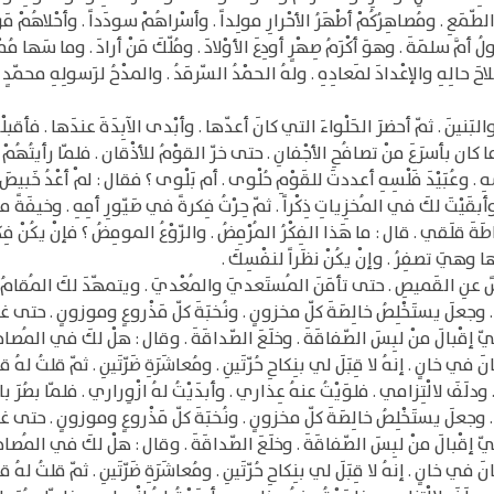
طّمَعِ . ومُصاهِرُكُمْ أطْهَرُ الأحْرارِ مولِداً . وأسْراهُمْ سودَداً . وأحْلاهُمْ مَو
أمَّ سلمَةَ . وهوَ أكْرَمُ صِهْرٍ أودِعَ الأوْلادَ . ومُلّكَ مَنْ أرادَ . وما سَها مُمْل
صْلاحَ حالِهِ والإعْدادَ لمَعادِهِ . ولهُ الحمْدُ السّرمَدُ . والمدْحُ لرَسولِهِ محمّدٍ 
بَنينَ . ثمّ أحضرَ الحَلْواءَ التي كانَ أعدّها . وأبْدى الآبِدَةَ عندَها . فأقبلْ
ا كان بأسرَعَ منْ تصافُحِ الأجْفانِ . حتى خرّ القوْمُ للأذْقان . فلمّا رأيتُهُمْ كأ
ْسِهِ . وعُبَيْدَ فَلْسِهِ أعددتَ للقَوْمِ حُلْوى . أم بَلْوى ؟ فقال : لمْ أعْدُ خَبيص
اً . وأبقَيْتَ لكَ في المُخزِياتِ ذِكْراً . ثمّ حِرْتُ فِكرةً في صَيّورِ أمِهِ . وخي
ةَ قلَقي . قال : ما هَذا الفِكْرُ المُرْمِضُ . والرّوْعُ المومِضُ ؟ فإنْ يكُنْ فِك
ا وهيَ تصفِرُ . وإنْ يكُنْ نظَراً لنفْسِكَ .
 عنِ القَميصِ . حتى تأمَنَ المُستَعديَ والمُعْديَ . ويتمهّدَ لكَ المُقامُ بعْدي 
جعلَ يستَخْلِصُ خالِصَةَ كلّ مخزونٍ . ونُخبَةَ كلّ مَذْروعٍ وموزونٍ . حتى غادرَ 
عليّ إقْبالَ منْ لبِسَ الصّفاقَةَ . وخلَعَ الصّداقَةَ . وقال : هلْ لكَ في المُصاحب
 في خانٍ . إنهُ لا قِبَلَ لي بنِكاحِ حُرّتَينِ . ومُعاشَرَةِ ضَرّتَينِ . ثمّ قلتُ لهُ ق
دلَفَ لالْتِزامي . فلوَيْتُ عنهُ عِذاري . وأبدَيْتُ لهُ ازْوِراري . فلمّا بصُرَ با
جعلَ يستَخْلِصُ خالِصَةَ كلّ مخزونٍ . ونُخبَةَ كلّ مَذْروعٍ وموزونٍ . حتى غادرَ 
عليّ إقْبالَ منْ لبِسَ الصّفاقَةَ . وخلَعَ الصّداقَةَ . وقال : هلْ لكَ في المُصاحب
 في خانٍ . إنهُ لا قِبَلَ لي بنِكاحِ حُرّتَينِ . ومُعاشَرَةِ ضَرّتَينِ . ثمّ قلتُ لهُ ق