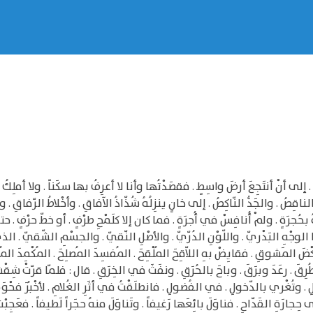
 أنْ أنتَجِعَ أرضَ واسِطٍ . فقصَدْتُها وأنا لا أعرِفُ بها سكَناً . ولا أملِكُ فيه
صُ . والجَدُّ النّاكِصُ . إلى خانٍ ينزِلُهُ شُذّاذُ الآفاقِ . وأخْلاطُ الرّفاقِ . وهو
حُجرَةٍ . ولمْ أُنافِسْ في أُجرَةٍ . فما كان إلا كلَمْحِ طرْفٍ . أو خطّ حرْفٍ . 
 ذا الوجْهِ البَدْريّ . واللّوْنِ الدُرّيّ . والأصْلِ النّقيّ . والجسْمِ الشّقيّ . ا
ْضَ المَشوقِ . فقايِضْ بهِ اللاّقِحَ المُلْقِحَ . المُفسِدَ المُصلِحَ . المُكْمِدَ المُفَر
 طُرِقَ . رعَدَ وبرَقَ . وباحَ بالحُرَقِ . ونفَثَ في الخِرَقِ . قال : فلمّا قرّتْ شِقْشِ
ِ . وتُغْري بالدّخولِ . في الفُضولِ . فانطلَقْتُ في أثَرِ الغُلامِ . لأخْبُرَ فح
جارَةِ القَدّاحِ . فناوَلَ بائِعَها رَغيفاً . وتَناوَلَ منهُ حجَراً لَطيفاً . فعَجِبْ