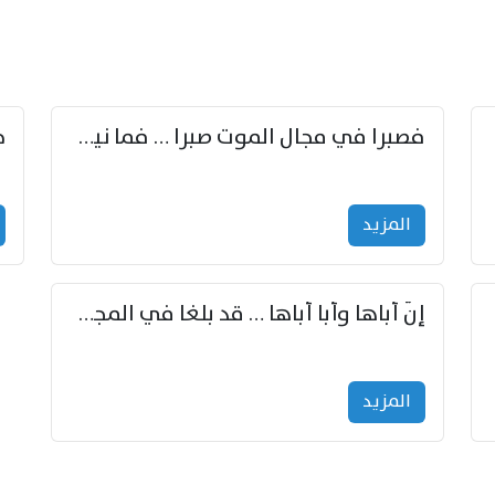
زوّد
فصبرا في مجال الموت صبرا … فما نيل الخلود بمستطاع
المزید
إنّ أباها وأبا أباها … قد بلغا في المجد غايتاها
المزید