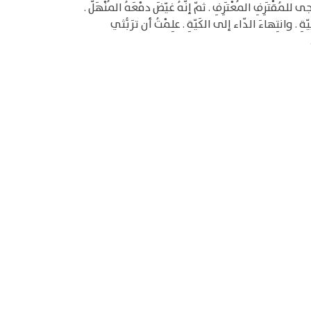
قْتَرِفِ المُعْتَرِفِ . ثمّ إنّهُ غيّضَ دمْعَهُ المُنْهَلّ .
ِ . وانتِهاءَ الدّاء إلى الكَيّةِ . علِمْتُ أن ترَبُّثي