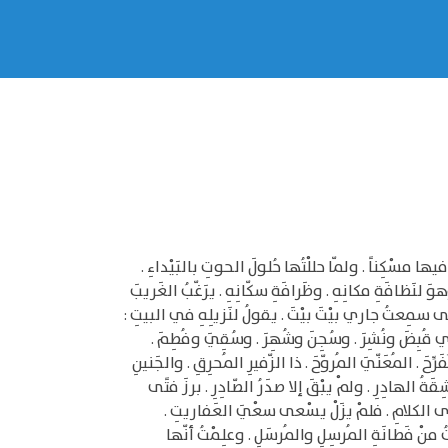
ا مسْكِناً . ولمّا حللْتُها حُلولَ الحوتِ بالبَيْداءِ .
َ لنَظافَةِ مكانِهِ . وظَرافَةِ سكّانِهِ . يرَغّبُ الغَريبَ
حتى سمِعتُ جاري بيْتَ بيْتَ . يقولُ لنَزيلِهِ في البيتِ :
لذي قُبِضَ ونُشِرَ . وسُجِنَ وشُهِرَ . وسُقِيَ وفُطِمَ .
ِّحَ . المُعَنّيَ المُروّحَ . ذا الزّفيرِ المُحرِقِ . والجَنينِ
قَةُ الهادِرِ . ولمْ يبْقَ إلا صدَرُ الصّادِرِ . برزَ فتًى
ْوَى الكلامِ . فلمْ يزَلْ يسْعى سعْيَ العَفاريتِ .
تُ منْ فَطانَةِ المُرسِلِ والمُرسَلِ . وعلِمْتُ أنّها