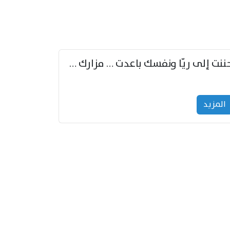
حننت إلى ريّا ونفسك باعدت … مزارك من ريّا وشعباكما معا
المزید