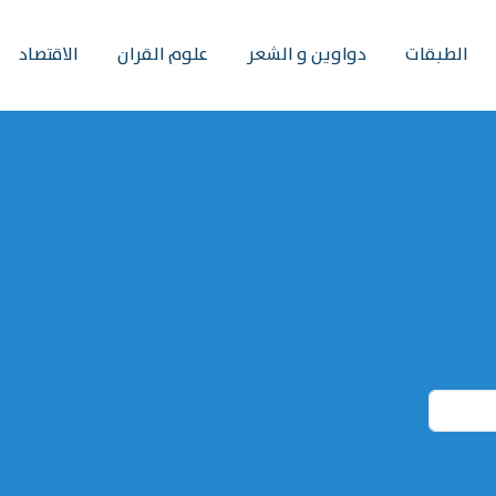
الطبقات
دواوين و الشعر
علوم القران
الاقتصاد