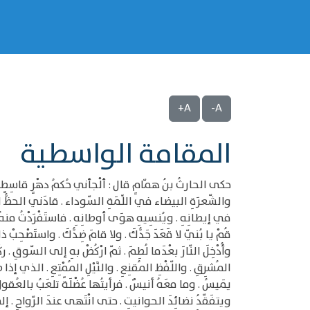
A+
A-
المقامة الواسطية
حكى الحارثُ بنُ همّامٍ قال : ألْجأني حُكمُ دهْرٍ قاسِطٍ . إلى
والشّعرَةِ البيضاء في اللِّمَةِ السّوداء . قادَني الحظُّ الناقِ
في إيطانِهِ . ويُنسِيهِ هوَى أوطانِهِ . فاستَفْرَدْتُ منهُ ب
قُمْ يا بُنيّ لا قَعَدَ جَدُّكَ . ولا قامَ ضِدُّكَ . واستَصْحِبْ
وأُدْخِلَ النّارَ بعْدَما لُطِمَ . ثمّ ارْكُضْ بهِ إلى السّوقِ . رك
المُشرِقِ . واللّفْظِ المُقنِعِ . والنَّيْلِ المُمْتِعِ . الذي إذا
يَميسُ . وما معَهُ أنيسٌ . فرأيتُها عُضْلَةً تلعَبُ بالعُقول
ويتفَقّدُ نضائِدَ الحوانيتِ . حتى انْتَهى عندَ الرّواحِ . إلى حِ