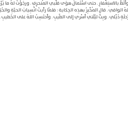
 بالاستِغْفارِ . حتى اسْتَمالَ هوَى قلْبي المُنحرِفِ . ورجَوْتُ لهُ ما يُرْجى للمُ
لهُ الواقي . قال المُخْبِرُ بهذِه الحِكاية : فلمّا رأيتُ انْسِيابَ الحيّةِ والحُيَيّة
لرّحلَةِ ذَيْلي . وبِتُّ ليْلَتي أسْري إلى الطّيبِ . وأحتَسِبُ اللهَ على الخَطيبِ .