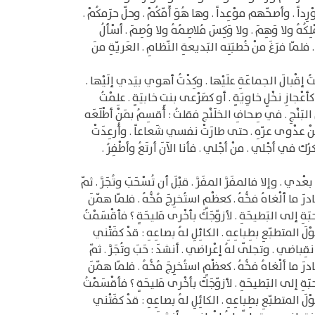
ْرِداً . وأصحّهم موْعِداً . وها هُوَ أَمّكُمْ . وحلّ حرَمكُمْ .
ِكُهُ ولا وَهِمَ . ولا وَكِسَ مُلاصِمُهُ ولا وُصِمَ . أسْألُ
. فلمّا فرَغَ منْ خُطبَتِه البَديعةِ النّظامِ . العَريّةِ منَ
تُ إقْبالَ الجماعَةِ علَيْها . وكِدْتُ أهوي بيَدي إلَيْها .
عْجازِ نخْلٍ خاوِيَةٍ . أو كصَرْعى بنتِ خابيَةٍ . علِمْتُ
َ البَنْجِ . في صِحافِ الخلَنْج فقلتُ : أُقسِمُ بمَنْ أطْلَعَه
فَةً منْ عدْوى عرّهِ . حتى طارَتْ نفسي شَعاعاً . وأُرعِدَتْ
رُك في أجْلي . منْ أجْلي . فأنا الآنَ أرتَعُ وأطْفِرُ .
. وإلا فالمفَرَّ المفَرَّ . قبْلَ أن تُسْحَبَ وتُجَرَّ . ثمّ
ما ألْغاهُ فخُّهُ . كعظْمٍ استُخرِجَ مُخُّهُ . فلمّا همّنَ
َةِ إلى البَطيحَةِ . لأزوّجَكَ بأخْرى مَليحَةٍ ؟ فأقْسَمْتُ
وْلَ المتطبّعِ بطِباعِهِ . الكائِلِ لهُ بصاعِهِ : قدْ كفَتْني
نقِباضي . وتجلّى لهُ إعْراضي . أنشدَ : حَبَ وتُجَرَّ . ثمّ
ما ألْغاهُ فخُّهُ . كعظْمٍ استُخرِجَ مُخُّهُ . فلمّا همّنَ
َةِ إلى البَطيحَةِ . لأزوّجَكَ بأخْرى مَليحَةٍ ؟ فأقْسَمْتُ
وْلَ المتطبّعِ بطِباعِهِ . الكائِلِ لهُ بصاعِهِ : قدْ كفَتْني