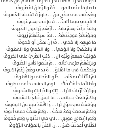
الأولى فخْراً . فاطْلُبْ آخرَ للأخْرى . فتبسّمَ منْ كلامي . 
يا صارِفاً عنّي المو . . . دّةَ والزّمانَ لهُ صُروفْ
ومُعنّفي في فضْحِ منْ . . . جاورْتُ تعْنيفَ العَسوفْ
لا تلْحِني فيما أتيْ . . . تُ فإنّني بهمِ عَروفْ
ولقدْ نزلْتُ بهمْ فلمْ . . . أرَهُم يُراعونَ الضّيوفْ
وبلَوْتُهُمْ فوجدْتُهُمْ . . . لمّا سبَكْتُهُمُ زُيوفْ
ما فيهِمِ إلا مُخي . . . فٌ إنْ تمكّنَ أو مَخوفْ
لا بالصّفيّ ولا الوَفيّ . . . ولا الحَفيّ ولا العَطوفْ
فوثبْتُ فيهمْ وثْبَة ال . . . ذئبِ الضّريّ على الخَروفْ
وتركتُهُمْ صرْعى كأنه . . . مْ سُقوا كأسَ الحُتوفْ
وتحكّمَتْ في ما اقْتَنوْ . . . هُ يَدي وهُمْ رُغْمُ الأنوفْ
ثمّ انْثَنَيْتُ بمَغْنَمٍ . . . حُلْوِ المَجاني والقُطوفْ
ولَطالَما خلّفْتُ مكْ . . . لومَ الحشى خلْفي يطوفْ
ووَتَرْتُ أرْبابَ الأرا . . . ئِكِ والدّرانِكِ والسّجوفْ
ولَكَمْ بلغْتُ بحيلَتي . . . ما ليسَ يُبلَغُ بالسّيوفْ
ووَقفْتُ في هوْلٍ تُرا . . . عُ الأُسْدُ فيهِ منَ الوقوفْ
ولكَمْ سفكتُ وكمْ فتكْتُ . . . وكمْ هتكْتُ حِمى أَنوفْ
وكَمِ ارْتِكاضٍ موبِقٍ . . . لي في الذّنوبِ وكم خُفوفْ
لكنّني أعدَدْتُ حُسْ . . . نَ الظّنّ بالمَوْلى الرّؤوفْ