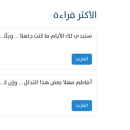
الأكثر قراءة
ستبدي لك الأيام ما كنت جاهلا … ويأتيك بالأخبار من لم ت
المزید
أفاطم مهلا بعض هذا التدلل … وإن كنت قد أزمعت صرمي فأجملي
المزید