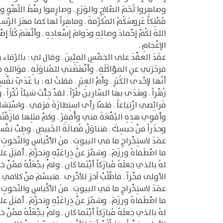
وصاهِروا لُحَمَ الصّلاحِ والوَرَعِ . وصارِموا رهْطَ اللّهْوِ وال
مُمْلِكاً عَروسَكُمُ المُكرّمةَ . وماهِراً لها كما مهَرَ الرّسولُ 
اللهَ لكُمْ إحْمادَ وِصالِهِ ودَوامَ إسْعادِهِ . وألْهَمَ كُلاً إ
الإعْجامِ .
عقَدَ العقْدَ على الخمْسِ المِئِينَ . وقال لي : بالرِّفاء وال
فزجَرَني عنِ المؤاكَلَةِ . وأنْهَضَني للمُناوَلَةِ . فوَاللهِ م
أنّها لإحْدى الكُبَرِ . وأمُّ العِبَرِ . فقلتُ له : يا عُدَيّ نف
زُهْراً . وهَدَى بها السّارينَ طُرّاً . لقدْ جِئْتَ شيئاً نُكْر
فَرائِصي ارْتِياعاً . فلمّا رأى استِطارَةَ فرَقي . واسْتِشاطَ
وأقوِي هذِهِ البُقْعَةَ مني وأُقفِرُ . وكمْ مثلِها فارَقْتُه
وحذَراً منْ حبسِكَ . فتناوَلْ فُضالَةَ الخَبيصِ . وطِبْ نفْسً
عمَدَ لاستِخْراجِ ما في البيوتِ . منَ الأكْياسِ والتّخوتِ . و
ما اصْطَفاهُ ورزَمَ . وشمّرَ عنْ ذِراعَيْهِ وتحزّمَ . أقبَلَ 
لهُ بالذي جعلَهُ مُبارَكاً أيْنَما كان . ولمْ يجْعَلْهُ ممّنْ خانَ
الأولى فخْراً . فاطْلُبْ آخرَ للأخْرى . فتبسّمَ منْ كلامي . و
عمَدَ لاستِخْراجِ ما في البيوتِ . منَ الأكْياسِ والتّخوتِ . و
ما اصْطَفاهُ ورزَمَ . وشمّرَ عنْ ذِراعَيْهِ وتحزّمَ . أقبَلَ 
لهُ بالذي جعلَهُ مُبارَكاً أيْنَما كان . ولمْ يجْعَلْهُ ممّنْ خانَ