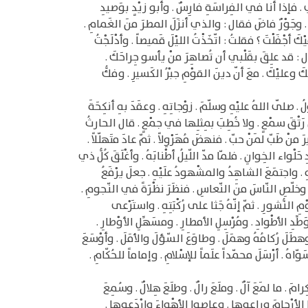
ي . فإذا أنا في الفِراسَةِ فارِسٌ . وأبو زيْدٍ بوَصيدِ
هَ . وجَوْرٌ فاضَ فقال : والذي أنزَلَ المطرَ منَ الغَمامِ .
أجْفَلْتَ ؟ فقلتُ : اتّخَذْتُ الليْلَ قَميصاً . وأدْلَجْتُ
وقال : قد علِقَ بقَلْبي أن تُصاهِرَ منْ يأسو جِراحَكَ .
َ وعليْكَ . معَ أنّ دينَ القوْمِ جبْرُ الكَسيرِ . وفكُّ
 . صلّى اللهُ عليْهِ وسلّمَ . زوْجاتِهِ . وعقَدَ بهِ أنكِحَةَ
 رَتْقَ سمْعٍ . ولا خُطِبَ بمِثلِها في جمْعٍ . قال الحارثُ
 منْ طَبّ لمَنْ حبّ . فنهضَ مُهَرْوِلاً . ثمّ عادَ متَهلّلاً .
حَلْواء الخِوانِ . فلمّا مدّ اللّيلُ أطْنابَهُ . وأغْلَقَ كُلُّ ذي
ِ . واجتمَعَ الشاهِدُ والمشْهودُ علَيْهِ . جعلَ يرْفَعُ
وخلّصِ النّاسَ منَ النّعاسِ . فنظَرَ نظْرَةً في النّجومِ .
ِ النُّشورِ . ثمّ إنّهُ جَثا على رُكْبَتِهِ . واستَرْعى
ِدِ الأطْوادِ . ومُرْسِلِ الأمطارِ . ومسَهِّلِ الأوْطارِ .
. وهطَلَ رُكامُهُ وهمَلَ . وطاوَعَ السّؤلَ والأمَلَ . وأوْسَعَ
َوّاهُ . أرْسَلَ محمّداً علَماً للإسْلامِ . وإماماً للحُكّامِ .
رامَ . ما لمَعَ آلٌ . وملَعَ رالٌ . وطلَعَ هِلالٌ . وسُمِعَ
وا الأرْحامَ وراعوها . وعاصوا الأهْواءَ وارْدَعوها .