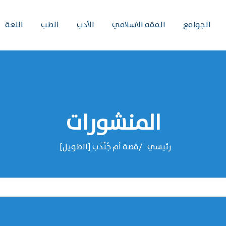
الجوامع
الفقه الاسلامي
الأدب
الطب
اللغة
المنشورات
رئيسي
قصة أم جُنْدَب [الطويل]