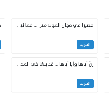
زوّد
فصبرا في مجال الموت صبرا … فما نيل الخلود بمستطاع
المزید
إنّ أباها وأبا أباها … قد بلغا في المجد غايتاها
المزید