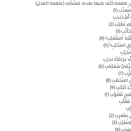
علقمة خَلَف عليها بعده، فسُمّي (علقمة الفحل).
عذَّبِ (1)
ُمِّ جُندَبِ
تَطَيَّبِ (2)
نّبِ (3)
المُتَغَيِّبِ؟ (4)
ِ المُخَبِّبِ؟ (5)
ُجَرِّبِ
ْ غرَامُكَ تدرَبِ
ْمَيْ شَعَبْعَبِ (6)
ِبِ (7)
المُحَصَّبِ (8)
كَبْكَبِ (9)
حٍ مُصَوَّبِ (1)
ُغَلَّبِ
َّبِ
بمُغرِبِ (2)
طَرِّبِ (3)
شرَبِ (4)