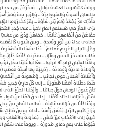
فَلأياً بلأيٍ مَا حَمَلْنَا غُلامَنا ... على ظَهْرِ مَحْبوكِ السّرَاة ُ
وَوَلّى كشُؤبوبِ الغشيّ بوَابِلٍ ... وَيخْرُجْنَ من جَعدٍ ثرَاهُ 
فَلِلساقِ أُلهوبٌ وَلِلسَوطِ دِرَّةٌ ... وَلِلزَجرِ مِنهُ وَقعُ أَهو
فَأدْرَكَ لمْ يَجْهَدْ وَلمْ يَثنِ شَأوَهُ ... يَمُرّ كخُذرُوفِ الوَلِيدِ 
تَرَى الفَأرَ في مُستَنقعِ القَاعِ لاحِباً ... على جَدَدِ الصّحر
خفَاهُنَّ مِنْ أنْفَاقِهِنّ كَأنّمَا ... خَفاهُنّ وَدْقُ من عَشيّ مُجَ
فَعادى عِداءً بَينَ ثَوْرٍ وَنَعجَةٍ ... وَبينَ شَبوبٍ كَالقَضِيمَة ِ
وظَلَّ لثيرَانِ الصّرِيمِ غَمَاغِمُ ... يُدَاعِسُهَا بالسَّمْهَرِيِّ الم
فَكابٍ على حُرّ الجبينِ وَمُتّقِ ... بمَدْرِيَة ٍ كَأنّهَا ذَلْقُ مِشْع
وقُلْنَا لفِتْيَانٍ كِرَامٍ ألا انْزِلُوا ... فَعَالُوا عَلَيْنَا فضْلَ ثوْب
وَأَوتادَهُ ماذَيَّةٌ وَعِمادُهُ ... رُدَينِيَّةٌ بِها أَسِنَّةُ قُعضُبِ (8)
وَأَطْنَابُهُ أشطَانُ خوصٍ نَجائِبٍ ... وَصَهوتَهُ من أتْحَميِّ مُ
فَلَمّا دَخَلْنَاهُ أصَفْنَا ظُهُورَنَا ... إلى كُلّ حارِيٍّ جَديدٍ مُشَ
كأنّ عُيونَ الوَحشِ حَوْلَ خِبائِنَا ... وَأرْحُلِنَا الجَزْعُ الذي لمْ ي
نَمُشُّ بأعْرَافِ الجِيَادِ أكُفّنَا ... إذا نحنُ قُمْنَا عنْ شِوَاءٍ مُض
وَرُحْنَا كَأنَّا من جُؤاثَى عَشِيّةً ... نُعالي النّعاجَ بينَ عِدلٍ و
وَرَاحَ كَتَيسِ الرّبلِ يَنْفُضُ رَأْسَهُ ... أذَاة ً بهِ مِنْ صَائِكٍ مُتَحَل
حّبيبٌ إلى الأصْحَابِ غَيْرُ مُلَعّنٍ ... يُفَدّونَهُ بالأمّهَاتِ وبا
فّيّوْماً على بقعٍ دقاق صُدورُهُ ... ويوماً على سَفْعِ المَدَا