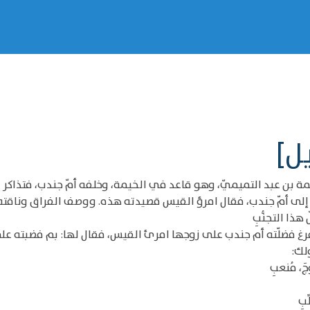
ل]
مة بن عبد التميميّ، وهو قاعد في الخيمة، وخلفه أمّ جندب، فتذاكر 
ا إلى أمّ جندب، فقال امرؤ القيس قصيدته هذه. ووصف الفراق وناق
ذا التجنُّبِ
 فضلّته أم جندب على زوجها امرئ القيس، فقال لها: بم فضبته علي
لك:
، مُنعبِ
ِبِ