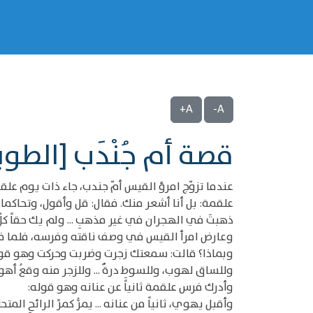
A+
A-
قصة أم جُنْدَب [الطوي
عندما تزوّج امرؤ القيس أمّ جندب، جاء ذات يوم علق
علقمة: بل أنا أشعر منك. فقال: قل وأقول، وتحاكم
ذهبتَ في الهجران في غير مذهبِ ... ولم يك حقاً كلّ ه
وعارض امرأ القيس في وصف ناقته وفرسه، فلما فرغ
وبماذا؟ قالت: سمعتك زجرت وضربت وحركت وهو قو
وللساق لهوب، وللسوطِ درةٌ ... وللزجر منه وقعُ أهوجَ
وأدرك فرس علقمة ثانياً عن عنانه وهو قوله:
وأقبل يهوي، ثانياً من عنانه ... يمرُّ كمرِّ الرائحِ المتحلّ