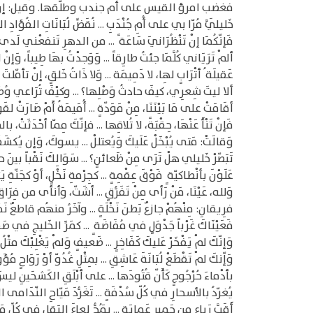
فغضب امرؤ القيس على أم جندب وطلّقها. وقيل: إن 
خَليلَيَّ مُرّا بي على أُمِ جُنْدَبِ ... نُقَضِّ لُبَانَاتِ الفُؤادِ المُ
فَإنّكُمَا إنْ تَنْظُرَانيَ سَاعَة ً ... من الدهرِ تَنفعْني لَدى أ
ألمْ تَرَيَاني كُلَّمَا جئتُ طارِقاً ... وَوَجدْتُ بهَا طِيباً، وَإنْ لم 
عَقيلَة ُ أتْرَابٍ لهِا، لا دَمِيمَة ... وَلا ذَاتُ خَلقٍ، إنْ تأمّلتَ جَأ
ألا ليتَ شِعرِي، كيفَ حادثُ وَصْلِها؟ ... وكيْفَ تُرَاعي وُصْلَة َ 
أقَامَتْ على مَا بَيْنَنَا، مِنْ مَوَدّةٍ ... أُمَيمَةُ أَمْ صَارَتْ لقَول
فَإنْ تَنْأَ عَنْهَا، حِقْبَةً، لا تُلاقِها ... فإنّكَ مِمّا أحْدَثَتْ، بالم
وَقالَتْ: مَتى يُبْخَلْ عَلَيكَ وَيُعتللْ ... يسوكَ، وَإن يُكشَف
تَبَصّرْ خَليلي هلْ تَرَى مِنْ ظَعائنٍ؟ ... سَوَالِكَ نَقْباً بينَ حز
عَلَوْنَ بأنْطاكيّة ٍ فَوْقَ عِقْمِةٍ ... كجِرْمةِ نَخْلٍ، أوْ كجَنّةِ يَثْر
وَلله، عَيْنَا، مَنْ رَأى مِنْ تَفَرُّقٍ ... أشَتّ، وَأنأى من فِرَاقِ 
فرِيقانِ: مِنْهُمْ جازعٌ بَطنَ نَخْلَةٍ ... وآخَرُ منهُم قاطعٌ نَجْدَ 
فَعَيْنَاكَ غَرْباً جَدْوَلٍ في مُفَاضَة ٍ ... كمَرِّ الخَليجِ في صَفي
وَإنّكَ لمْ يَفْخَرْ عَليكَ كَفَاخِرٍ ... ضَعيفٍ وَلمْ يَغْلِبْكَ مثْلُ م
وَإّنكَ لمْ تَقْطَعْ لُبَانَةَ عَاشِقِ ... بمِثْلِ غُدُوّ أوْ رَوَاحٍ مُؤَو
بأدْماءَ حُرْجُوجٍ كَأَنّ قُتُودَها ... على أبْلَقِ الكَشحَينِ ليسَ 
يُغرّدُ بالأسحارِ في كُلّ سُدْفَةٍ ... تَغَرُّدَ مَيّاحِ النّدَامى المُ
أَقَبَّ رَباعٍ مِن حَميرِ عَمايَةٍ ... يَمُجُّ لِعاعَ البَقلِ في كُلِّ مَ