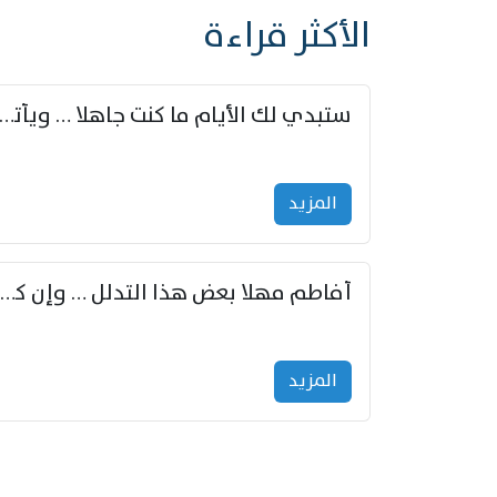
الأكثر قراءة
ستبدي لك الأيام ما كنت جاهلا … ويأتيك بالأخبار من لم ت
المزید
أفاطم مهلا بعض هذا التدلل … وإن كنت قد أزمعت صرمي فأجملي
المزید