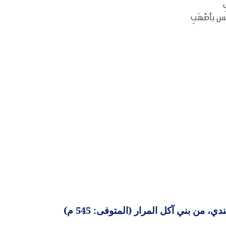
ِ
ليس بأصْهَبِ
، من بني آكل المرار (المتوفى: 545 م)