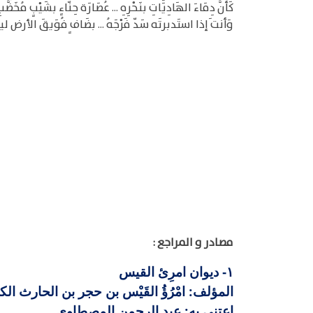
كَأنَّ دِمَاءَ الهَادِيَاتِ بنَحْرِهِ ... عُصَارَة حِنّاءٍ بشَيْبٍ مُخَضَّب
وَأنت َإذا استَدبرتَه سَدّ فَرْجَهُ ... بضَاف ٍفُوَيقَ الأرض 
مصادر و المراجع :
ديوان امرِئ القيس
١-
المؤلف: امْرُؤُ القَيْس بن حجر بن الحارث الكندي
اعتنى به: عبد الرحمن المصطاوي