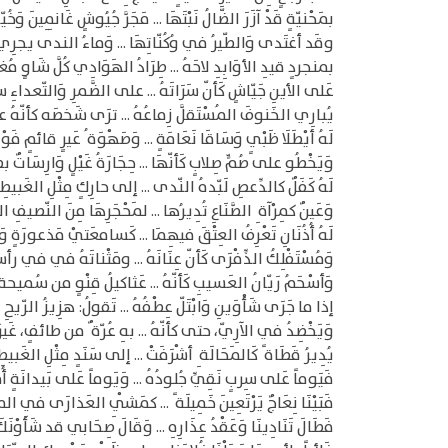
بمَحْنيّةٍ قَدْ آزَرَ الضّالُ نَبْتَهَا ... مَجَرَّ جُيُوشٍ غَانِمِينَ وَخُيّبِ
وقَد أغتَدى وَالطّيرُ في وُكُنّاتِهَا ... وَماءُ الندى يجرِي ع
بمنجردٍ قيدِ الأوَابِدِ لاحَهُ ... طِرَادُ الهَوَادِي كُلَّ شَاوٍ مُغرِّ
عَلى الأينِ جَيّاشٍ كَأنّ سَرَاتَهُ ... على الضَّمرِ وَالتّعداءِ سَرْ
يُبارِي الخَنوفَ المُسْتَقلَّ زِماعُهُ ... ترَى شَخصَه كأنّهُ عود
لَهُ أيْطَلَا ظَبْيٍ وَسَاقَا نَعَامَةٍ ... وَصَهْوَة ُ عَيرٍ قائمٍ فَوْ
وَيَخْطُو على صُمٍّ صِلابٍ كَأنّهَا ... حِجَارَةُ غَيْلٍ وَارِسَاتٌ بطُح
لَهُ كَفَلٌ كالدِّعصِ لَبّدهُ النّدى ... إلى حارِكٍ مِثْلِ الغَبيطِ ال
وَعَينٌ كمِرْآة ِ الصَّنَاعِ تُدِيرُها ... لمَحْجَرِهَا مِنَ النّصيفِ المُن
لَهُ أُذُنَانِ تَعْرِفُ العِتْقَ فيهِمَا ... كَسامعَتيْ مَذعورَةٍ وَسْط
وَمُسْتَفْلِكُ الذِّفْرَى كَأنّ عِنَانَهُ ... ومَثْناتَهُ في في رأسِ 
وَأسْحَمُ رَيّانُ العَسيبِ كَأنّهُ ... عَثاكيلُ قِنْوٍ من سُميحة ِ م
إذا ما جَرَى شَأْوَينِ وَابْتَلّ عِطْفُهُ ... تَقولُ: هزِيزُ الرّيحِ م
وَيَخْضِدُ في الآرِيّ، حتى كأنّهُ ... بهِ عُرّة ٌ من طائفٍ، غَيرَ م
يُدِيرُ قَطَاة ً كَالمَحَالَة ِ أشْرَفَتْ ... إلى سَنَدٍ مِثْلِ الغَبيطِ ا
فَيَوماً عَلى سِربٍ نَقِيِّ جُلودُهُ ... وَيَوماً عَلى بَيدانَةٍ أُمّ
فَبَيْنَا نِعَاجٌ يَرْتَعِينَ خَمِيلَة ً ... كمَشْيِ العَذارَى في المُ
فَطَالَ تَنَادِينَا وَعَقْدُ عِذَارِهِ ... وَقَالَ صِحَابي قد شَأَوْنَكَ