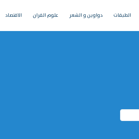
الطبقات
دواوين و الشعر
علوم القران
الاقتصاد