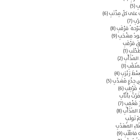
 (5)
لى كلّ مِذْنَبِ (6)
بِ (7)
حة ُ مَرْقَبِ (8)
ُ مِشْحَبِ (9)
قَ مَرْقَبِ
ْلَبِ (1)
مُذَأّبِ (2)
َقَّبِ (3)
َ رَبْرَبِ (4)
جِذْعٍ مُشذَّبِ (5)
ُرْطِبِ (6)
َرّتْ بأثْأبِ
ُعْقِبِ (7)
لمُذَأّبِ (8)
ِ تَولَبِ
لاءِ المُهَدَّبِ
 فاطْلُبِ (9)