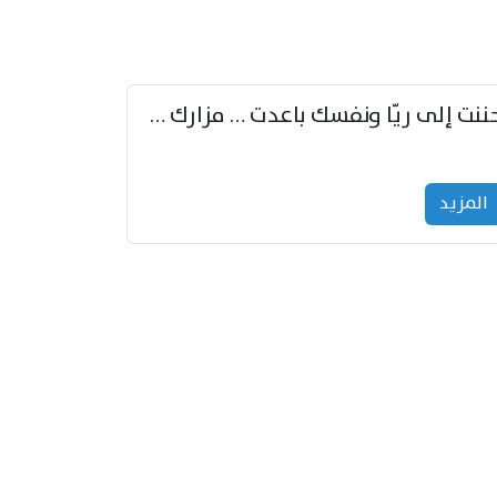
حننت إلى ريّا ونفسك باعدت … مزارك من ريّا وشعباكما معا
المزید