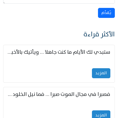
يُقدِّم
الأكثر قراءة
ستبدي لك الأيام ما كنت جاهلا … ويأتيك بالأخبار من لم تزوّد
المزید
فصبرا في مجال الموت صبرا … فما نيل الخلود بمستطاع
المزید