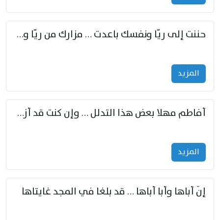
حننت إلى ريّا ونفسك باعدت … مزارك من ريّا وشعباكما معا
المزید
أفاطم مهلا بعض هذا التدلل … وإن كنت قد أزمعت صرمي فأجملي
المزید
إنّ أباها وأبا أباها … قد بلغا في المجد غايتاها