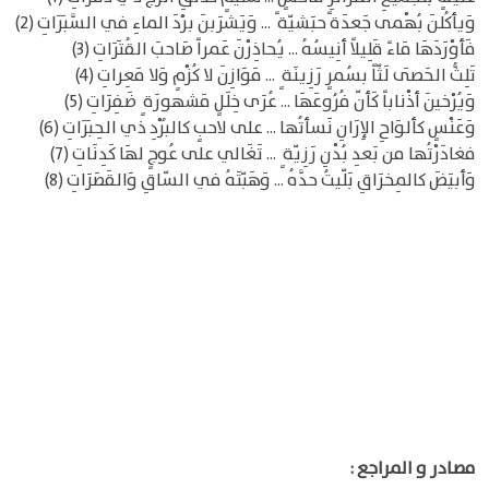
وَيأكُلنَ بُهْمى جَعدَة ًحبَشيّة ً ... وَيَشرَبنَ برْدَ الماءِ في السَّبَرَاتِ (2)
فَأوْرَدَهَا مَاءً قَلِيلاً أنِيسُهُ ... يُحاذِرْنَ عَمراً صَاحبَ القُتَرَاتِ (3)
تَلِثُّ الحَصَى لَثّاً بسُمرٍ رَزِينَة ٍ ... مَوَازِنَ لا كُزْمٍ وَلا مَعِراتِ (4)
وَيُرْخينَ أذْناباً كَأنّ فُرُوعَهَا ... عُرَى خِلَلٍ مَشهورَة ٍ ضَفِرَاتِ (5)
وَعَنْسٍ كألوَاحِ الإِرَانِ نَسأتُها ... على لاحبٍ كالبُرْدِ ذي الحِبَرَاتِ (6)
فغادَرْتُها من بَعدِ بُدْنِ رَزِيّة ٍ ... تَغَالي على عُوجٍ لهَا كَدِنَاتِ (7)
وَأبيَضَ كالمِخرَاقِ بَلّيتُ حدَّهُ ... وَهَبّتَهُ في السّاقِ وَالقَصَرَاتِ (8)
مصادر و المراجع :