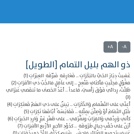
A+
A-
ذو الهم بليل التمام [الطويل]
غَشِيتُ دِيَارَ الحَيّ بالبَكَرَاتِ ... فَعَارِمَة ٍ فَبُرْقَة ِ العِيَرَاتِ (1)
فغُوْلٍ فحِلّيتٍ فأكنَافِ مُنْعِجٍ ... إلى عاَقِلٍ فالجُبّ ذي الأمَرَاتِ (2)
ظَلِلْتُ، رِدائي فَوْقَ رَأسيَ، قاعداً ... أعُدّ الحَصَى ما تَنقَضي عَبَرَاتي
(3)
أعِنّي على التَّهْمامِ وَالذِّكَرَاتِ ... يَبِتْنَ على ذي الهَمِّ مُعتَكِرَاتِ (4)
بلَيْلِ التّمَامَ أوْ وُصِلْنَ بِمِثْلِهِ ... مُقَايَسَة ً أيّامُهَا نَكِرَاتِ (5)
كأني وَرِدْفي وَالقِرَابَ ونُمْرُقي ... على ظَهْرِ عَيْرٍ وَارِدِ الحَبِرَاتِ (6)
أرَنّ على حُقْبٍ حِيالٍ طَرُوقَة ٍ ... كذَوْدِ الأجيرِ الأرْبع الأشِرَاتِ (7)
عَنيفٍ بتَجميعِ الضّرَائرِ فاحشٍ ... شَتيمٍ كذَلْقِ الزُّجّ ذي ذَمَرَاتِ (1)