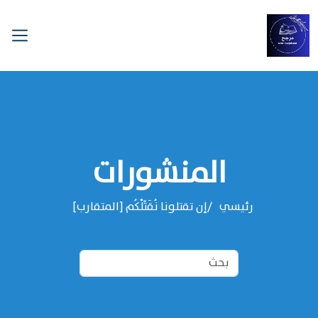
المنشورات
رئيسي
إن تقتلونا نُقَتِّلْكُم [المتقارب]