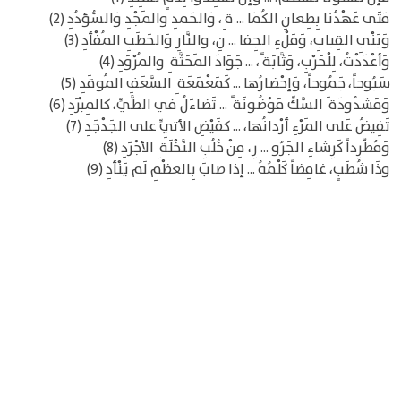
مَتَى عَهْدُنا بِطِعانِ الكُمَا ... ة ِ، وَالحَمدِ والمَجْدِ وَالسُّؤدُدِ (2)
وَبَنْيِ القِبابِ، وَمَلْءِ الجِفا ... نِ، والنَّارِ وَالحَطَبِ المُفْأدِ (3)
وَأعْدَدْتُ، لِلْحَرْبِ، وَثَّابَة ً، ... جَوَادَ المَحَثَّة ِ والمُرْوَدِ (4)
سَبُوحاً، جَمُوحاً، وَإحْضارُها ... كَمَعْمَعَة ِ السَّعَفِ المُوقَدِ (5)
وَمَشدُودَة َ السَّكِّ مَوْضُونَة ً ... تَضاءَلُ في الطَّيِّ، كالمِبْرَدِ (6)
تَفِيضُ عَلى المَرْءِ أرْدانُها، ... كفَيْضِ الأتِيِّ على الجَدْجَدِ (7)
وَمُطّرِداً كَرِشاءِ الجَرُو ... رِ، مِنْ خُلُبِ النَّخْلَة ِ الأجْرَدِ (8)
وذَا شُطَبٍ، غامِضاً كَلْمُهُ ... إذا صابَ بِالعظْمِ لَم يَنْأدِ (9)