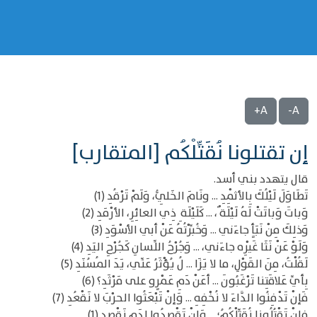
A+
A-
إن تقتلونا نُقَتِّلْكُم [المتقارب]
قال يتهدد بني أسد.
تَطَاوَلَ لَيْلُكَ بِالأثْمِدِ ... ونَامَ الخَلِيُّ، وَلَمْ تَرْقُدِ (1)
وَباتَ وَباتَتْ لَهُ لَيْلَة ٌ، ... كَلَيْلَة ِ ذِي العائِرِ، الأرْمَدِ (2)
وَذلِكَ مِنْ نَبَأٍ جاءَني ... وَخُبِّرْتُهُ عَنْ أبي الأسْوَدِ (3)
وَلَوْ عَنْ نَثَا غَيْرِه جاءَني، ... وَجُرْحُ اللِّسانِ كَجُرْحِ اليَدِ (4)
لَقُلْتُ، مِنَ القَوْلِ، ما لا يَزَا ... لُ يُؤْثَرُ عَنِّي، يَدَ المُسُنَدِ (5)
بِأيِّ عَلاقَتِنا تَرْغَبُونَ ... أعَنْ دَمِ عَمْرٍو على مَرْثَدِ؟ (6)
فَإنْ تَدْفِنُوا الدَّاءَ لا نُخْفِهِ ... وَإنْ تَبْعَثُوا الحرْبَ لا نَقْعُدِ (7)
فإنْ تَقْتُلُونا نُقَتِّلْكُمُ؛ ... وَإنْ تَقْصِدُوا لِدَمٍ نَقْصِدِ (1)