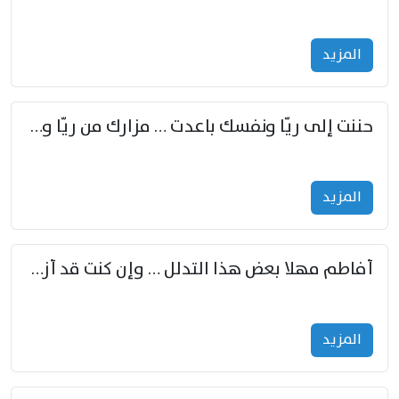
المزید
حننت إلى ريّا ونفسك باعدت … مزارك من ريّا وشعباكما معا
المزید
أفاطم مهلا بعض هذا التدلل … وإن كنت قد أزمعت صرمي فأجملي
المزید