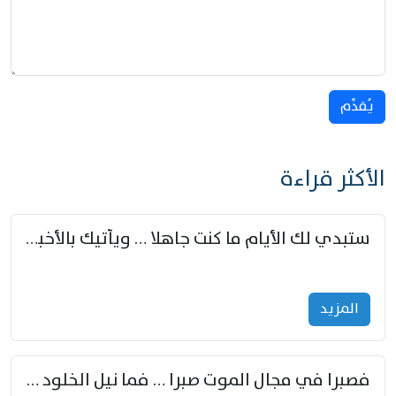
يُقدِّم
الأكثر قراءة
ستبدي لك الأيام ما كنت جاهلا … ويأتيك بالأخبار من لم تزوّد
المزید
فصبرا في مجال الموت صبرا … فما نيل الخلود بمستطاع