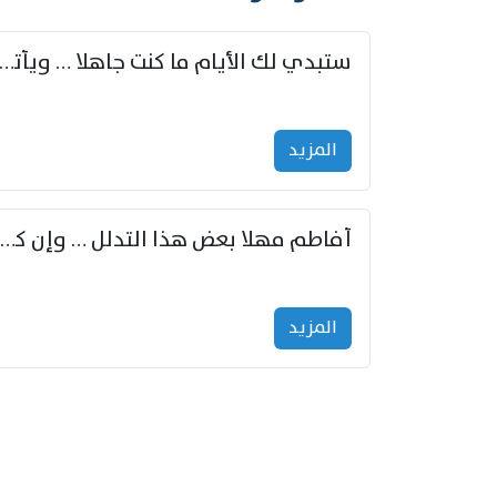
ستبدي لك الأيام ما كنت جاهلا … ويأتيك بالأخبار من لم ت
المزید
أفاطم مهلا بعض هذا التدلل … وإن كنت قد أزمعت صرمي فأجملي
المزید