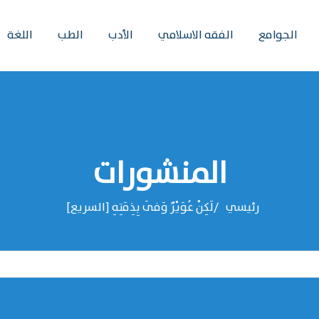
الجوامع
الفقه الاسلامي
الأدب
الطب
اللغة
المنشورات
رئيسي
لَكِنْ عُوَيْرٌ وَفَى بِذِمَتِهِ [السريع]