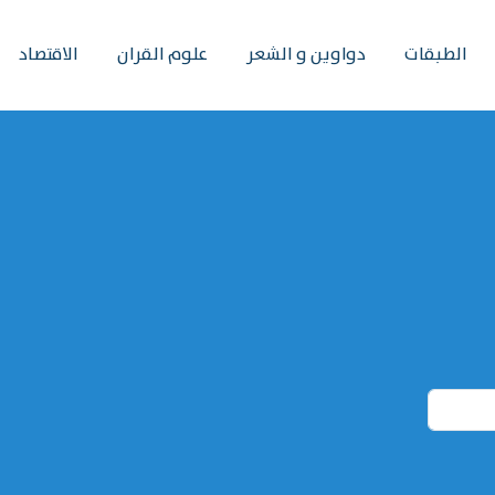
الطبقات
دواوين و الشعر
علوم القران
الاقتصاد