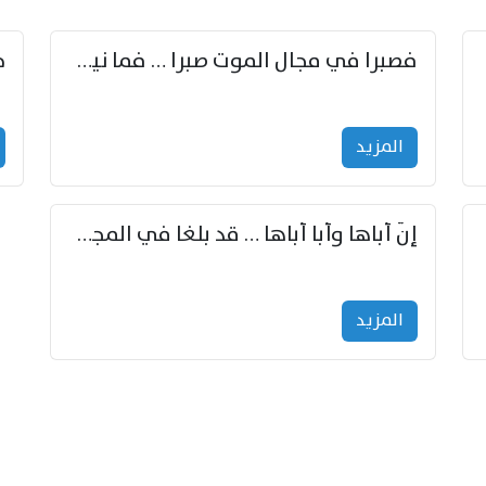
زوّد
فصبرا في مجال الموت صبرا … فما نيل الخلود بمستطاع
المزید
إنّ أباها وأبا أباها … قد بلغا في المجد غايتاها
المزید