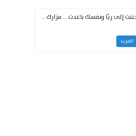
حننت إلى ريّا ونفسك باعدت … مزارك من ريّا وشعباكما معا
المزید