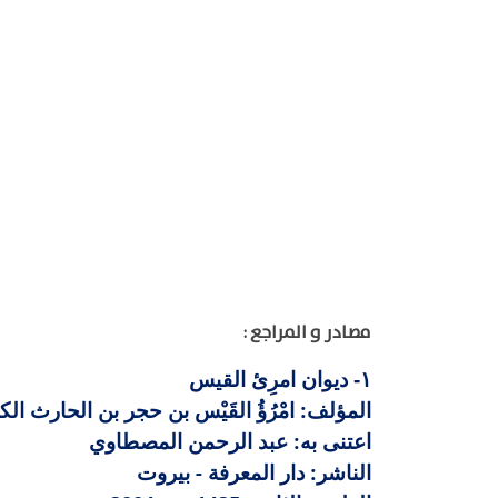
مصادر و المراجع :
ديوان امرِئ القيس
١-
المؤلف: امْرُؤُ القَيْس بن حجر بن الحارث الكندي
اعتنى به: عبد الرحمن المصطاوي
الناشر: دار المعرفة - بيروت