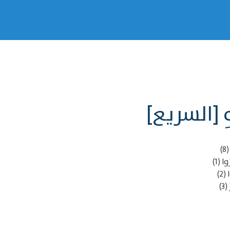
تِهِ [السريع]
)
ا (1)
2)
3)