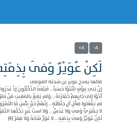
A+
A-
لَكِنْ عُوَيْرٌ وَفَى بِذِمَ
قالها يمدح عوير بن شجنة العوفي.
إنّ بَني عِوْفٍ ابْتَنُوْا حَسَباً ... ضَيّعَهُ الدُّخْلُلُونَ إذْ غَدَرُوا (8
أدَّوْا إلى جَارِهِمْ خُفَارَتَهُ ... وَلم يَضِعْ بالمَغِيبِ مَنْ نَصَرُو
لم يَفْعَلوا فِعْلَ آلِ حِنْظَلَةٍ ... إنّهُمْ جَيْرِ بِئْسَ مَا ائتَمَرُوا (
لا حِمْيَريٌّ وَفَى وَلا عَدَسٌ ... وَلا استُ عَيرٍ يَحُكّها الثَّفَرُ (
لَكِنْ عُوَيْرٌ وَفَى بِذِمَتِهِ ... لا عَوَرٌ شَانَهُ وَلا قِصَرُ (4)