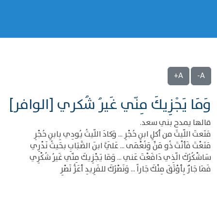
A+
A-
وَمَا يَجْزِيكَ مِنّي غَيرُ شُكري [الوافر]
قالها يمدح بني سعد.
مَنَعتَ اللّيثَ من أكلِ ابنِ حُجْرِ ... وَكادَ اللّيثُ يُودِي بِابنِ حُجْرِ
مَنَعْتَ فَأنْتَ ذُو مَنٍّ وَنُعْمَى ... عَلَيَّ ابنَ الضَّبَابِ بحَيثُ نَدْرِي
سَاشْكُرُكَ الّذِي دَافَعْتَ عَني ... وَمَا يَجْزِيكَ مِنّي غَيرُ شُكْرِي
فَمَا جَارٌ بِأوْثَقَ مِنْكَ جَاراً ... وَنَصْرُكَ للفَرِيدِ أعَزُّ نَصْرِ