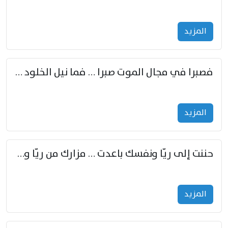
المزید
فصبرا في مجال الموت صبرا … فما نيل الخلود بمستطاع
المزید
حننت إلى ريّا ونفسك باعدت … مزارك من ريّا وشعباكما معا
المزید