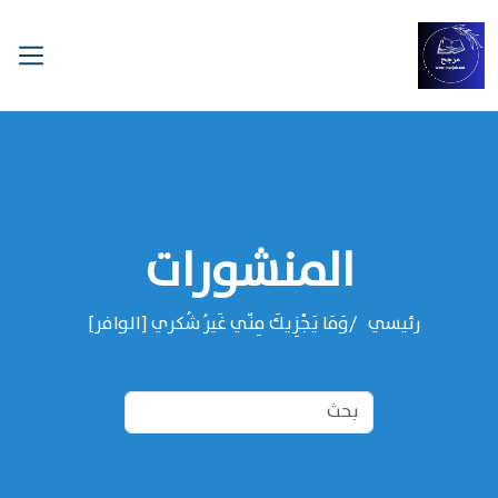
المنشورات
رئيسي
وَمَا يَجْزِيكَ مِنّي غَيرُ شُكري [الوافر]