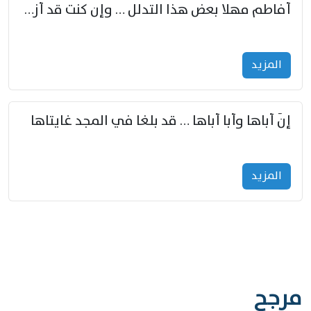
أفاطم مهلا بعض هذا التدلل … وإن كنت قد أزمعت صرمي فأجملي
المزید
إنّ أباها وأبا أباها … قد بلغا في المجد غايتاها
المزید
مرجح