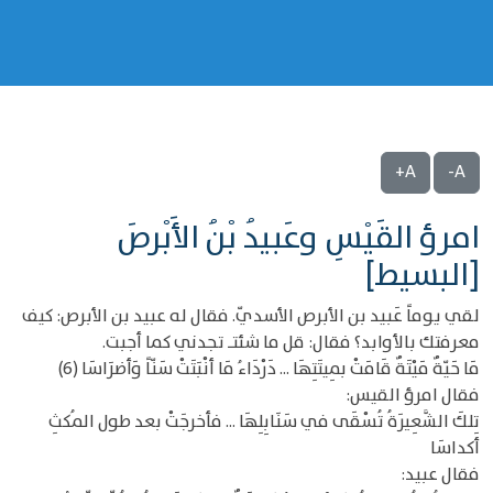
A+
A-
امرؤ القَيْسِ وعَبيدُ بْنُ الأَبْرصَ
[البسيط]
لقي يوماً عَبيد بن الأبرص الأسديّ. فقال له عبيد بن الأبرص: كيف
معرفتك بالأوابد؟ فقال: قل ما شئتـ تجدني كما أجبت.
مَا حَيّةٌ مَيْتَةٌ قَامَتْ بمِيتَتِهَا ... دَرْدَاءُ مَا أنْبَتَتْ سَنّاً وَأضرَاسَا (6)
فقال امرؤ القيس:
تِلكَ الشَّعِيرَةُ تُسْقَى في سَنَابِلِهَا ... فأخرجَتْ بعد طول المُكثِ
أكداسَا
فقال عبيد: