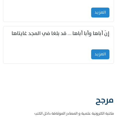
المزید
إنّ أباها وأبا أباها … قد بلغا في المجد غايتاها
المزید
مرجح
مكتبة الكترونية علمية و المصادر الموثةقة داخل الكتب