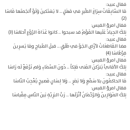
فقال عبيد:
مَا السّابِقَاتُ سِرَاعَ الطَّيرِ في مَهَلٍ ... لا يَشتَكينَ وَلَوْ ألجَمتَها فَاسَا
(2)
فقال امرؤ القيس:
تِلكَ الجِيادُ عَلَيها القَوْمُ قد سبحوا ... كانوا غَدَاةَ الرَّوْعِ أحلاسَا (3)
فقال عبيد:
مضا القَاطعَاتُ لأرْضِ الجَوّ في طَلَقٍ ... قبلَ الصّباحِ ومَا يَسرِينَ
قِرْطَاسَا (4)
فقال امرؤ القيس:
تِلكَ الأمَانيُّ يَترُكنَ الفَتى مَلِكاً ... دُونَ السّمَاءِ وَلم تَرْفَعْ لَه رَاسَا
فقال عبيد:
مَا الحاكمُونَ بلا سَمْعٍ وَلا بَصَرٍ ... وَلا لِسَانٍ فَصيحٍ يُعْجِبُ النّاسَا
فقال امرؤ القيس:
تِلكَ المَوَازِينُ وَالرّحْمَانُ أنْزَلَها ... رَبُّ البَرِيّةِ بَينَ النّاسِ مِقْياسَا