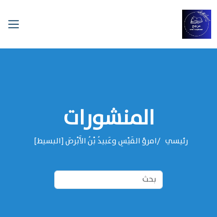
المنشورات
رئيسي
امرؤ القَيْسِ وعَبيدُ بْنُ الأَبْرصَ [البسيط]