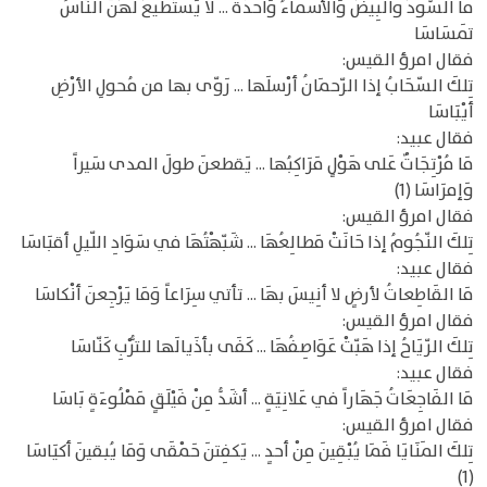
ما السُّودُ والبِيضُ وَالأسماءُ وَاحدَةٌ ... لا يَستَطيعُ لهُنّ النّاسُ
تَمسَاسَا
فقال امرؤ القيس:
تِلكَ السّحَابُ إذا الرّحمَانُ أرْسلَها ... رَوّى بها من مُحولِ الأرْضِ
أيْبَاسَا
فقال عبيد:
مَا مُرْتِجَاتٌ عَلى هَوْلٍ مَرَاكِبُها ... يَقطعنَ طولَ المدى سَيراً
وَإمرَاسَا (1)
فقال امرؤ القيس:
تِلكَ النّجُومُ إذا حَانَتْ مَطالِعُهَا ... شَبّهْتُهَا في سَوَادِ اللّيلِ أقبَاسَا
فقال عبيد:
مَا القَاطِعاتُ لأرضٍ لا أنِيسَ بهَا ... تأتي سِرَاعاً وَمَا يَرْجِعنَ أنْكاسَا
فقال امرؤ القيس:
تِلكَ الرّيَاحُ إذا هَبّتْ عَوَاصِفُهَا ... كَفَى بأذَيالَها للتُّرْبِ كَنّاسَا
فقال عبيد:
مَا الفَاجِعَاتُ جَهَاراً في عَلانِيَةٍ ... أشَدُّ مِنْ فَيْلَقٍ مَمْلُوءَةٍ بَاسَا
فقال امرؤ القيس:
تِلكَ المَنَايَا فَمَا يُبْقِينَ مِنْ أحدٍ ... يَكفِتنَ حَمْقَى وَمَا يُبقينَ أكيَاسَا
(1)