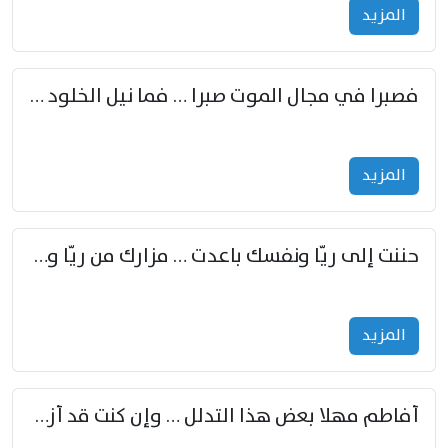
المزید
فصبرا في مجال الموت صبرا … فما نيل الخلود بمستطاع
المزید
حننت إلى ريّا ونفسك باعدت … مزارك من ريّا وشعباكما معا
المزید
أفاطم مهلا بعض هذا التدلل … وإن كنت قد أزمعت صرمي فأجملي