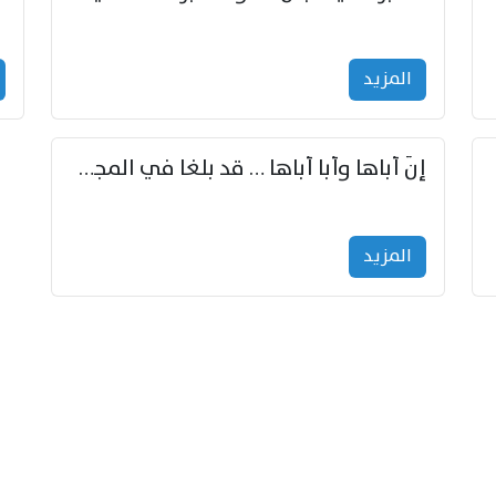
المزید
إنّ أباها وأبا أباها … قد بلغا في المجد غايتاها
المزید