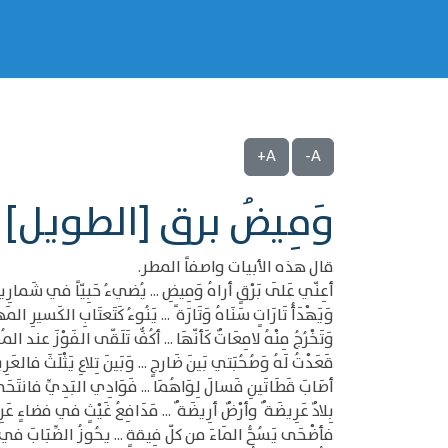
A+
A-
وَمِيضُ برق [الطويل]
قال هذه الأبيات واصفاً المطر.
أعِنّي عَلَى بَرْقٍ أراهُ وَمِيضِ ... يُضيءُ حَبِيّاً في شَمارِيخَ
وَيَهْدَأُ تَارَاتٍ سَنَاهُ وَتَارَة ً ... يَنُوءُ كَتَعتَابِ الكَسيرِ المَ
وَتَخْرُجُ مِنْهُ لامِعَاتٌ كَأنّهَا ... أكُفٌّ تَلَقّى الفَوْزَ عند المُ
قَعَدْتُ لَهُ وَصُحُبَتي بَينَ ضَارجٍ ... وَبَينَ تِلاعِ يَثْلَثَ فالعَرِي
أصَابَ قَطَاتَينِ فَسالَ لِوَاهُمَا ... فَوَادِي البَدِيِّ فانتَحَى
بِلادٌ عَرِيضَة ٌ وأرْضٌ أرِيضَة ٌ ... مَدَافِعُ غَيْثٍ في فضاءٍ عَرِ
فأضْحَى يَسُحُّ المَاءَ من كلّ فِيقةٍ ... يحُوزُ الضِّبَابَ في 