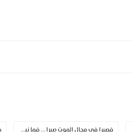
زوّد
فصبرا في مجال الموت صبرا … فما نيل الخلود بمستطاع