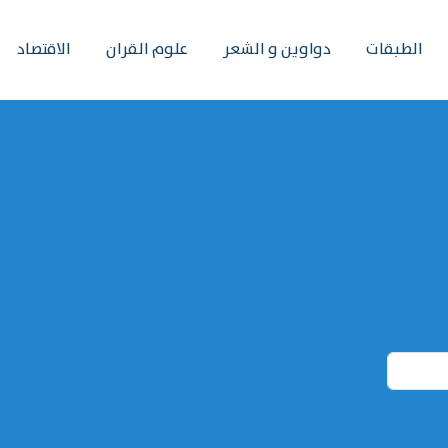
الطبقات
دواوين و الشعر
علوم القران
الاقتصاد