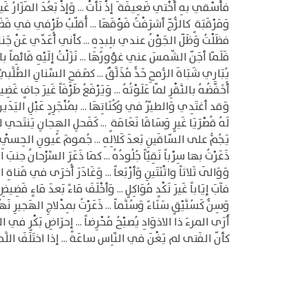
فأُسْقي بهِ أُخْتي ضَعِيفَة َ إذْ نَأتْ ... وَإذْ بَعُدَ المَزَارُ غَيرَ
وَمَرْقَبَة ٍ كالزُّجّ أشرَفْتُ فَوْقَهَا ... أُقلّبُ طَرْفي في فَضَا
فظَلْتُ وَظَلّ الجَوْنُ عندي بلِبدِهِ ... كأني أُعَدّي عَنْ جَناح
فَلَمّا أجَنّ الشّمسَ عني غؤورُهَا ... نَزَلْتُ إلَيْهِ قَائِماً با
يُبَارِي شَبَاةَ الرُّمحِ خَدٌّ مُذَلَّقٌ ... كصَفحِ السِّنانِ الصُّلَّبيِّ 
أُخَفّضُهُ بالنَّقْرِ لمّا عَلَوْتُهُ ... وَيَرْفَعُ طَرْفَاً غَيرَ جافٍ غَضِيض
وَقد أغتَدِي وَالطيّرُ في وُكُنَاتِهَا ... بمُنْجَرِدٍ عَبْلِ اليَدَينِ
لَهُ قُصْرَيَا غَيرٍ وَسَاقَا نَعَامَة ٍ ... كَفَحلِ الهِجانِ يَنتَحي ل
يَجُمُّ على السّاقَينِ بَعدَ كَلالِهِ ... جُمومَ عُيونِ الحِسْيِ 
ذَعَرْتُ بها سِرْباً نَقِيّاً جُلُودُهُ ... كمَا ذَعَرَ السِّرْحانُ جنبَ الرّ
وَوَالَى ثَلاثاً واثْنَتَينِ وَأرْبَعاً ... وَغَادَرَ أُخرَى في قَناةِ الرّ
فآبَ إيَاباً غَيرَ نَكْدٍ مُوَاكِلٍ ... وَأخْلَفَ مَاءً بَعدَ مَاءٍ فَضِيضِ (
وَسِنٌّ كَسُنَّيْقٍ سَنَاءً وَسُنَّماً ... ذَعَرْتُ بمِدْلاجِ الهَجيرِ نَه
أَرَى المرءَ ذا الاذوَادِ يُصبْحُ مُحْرِضاً ... إحرَاضِ بَكْرٍ في الدّ
كأنّ الفَتى لم يَغْنَ في النّاِس ساعَةً ... إذا اختَلَفَ اللَّحي