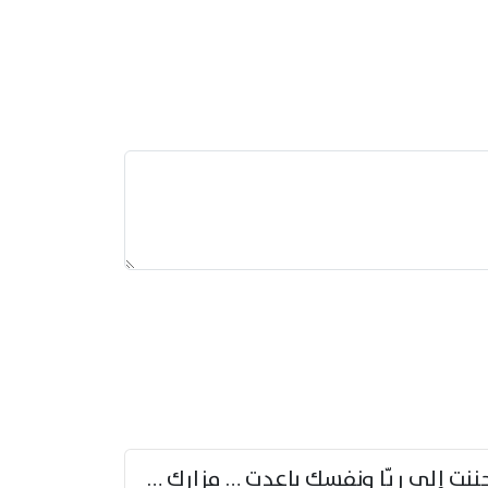
حننت إلى ريّا ونفسك باعدت … مزارك من ريّا وشعباكما معا