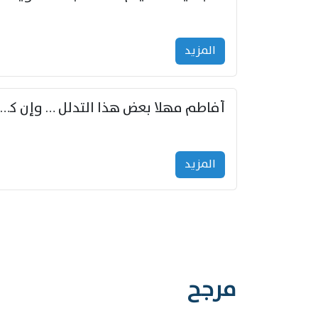
المزید
أفاطم مهلا بعض هذا التدلل … وإن كنت قد أزمعت صرمي فأجملي
المزید
مرجح