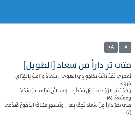
A+
A-
متى تر داراً من سعاد [الطويل]
لَعَمري لَقَدْ بَانَتْ بحَاجَةِ ذِي الهَوَى ... سُعَادٌ ورَاعَتْ بِالفِرَاقِ
مُرَوَّعَا
وَقدْ عَمَرَ الرَّوْضَاتِ حَوْلَ مُخَطَّطٍ ... إلى اللُّخِّ مَرْأى مِنْ سُعَادَ
ومَسْمَعَا (6)
مَتَى تضرَ دَاراً مِنْ سُعَادَ تَقِفْ بِهَا ... وتَستَجرِ عَيْناكَ الدُّمُوعَ فَتَدْمَعَا
(7)