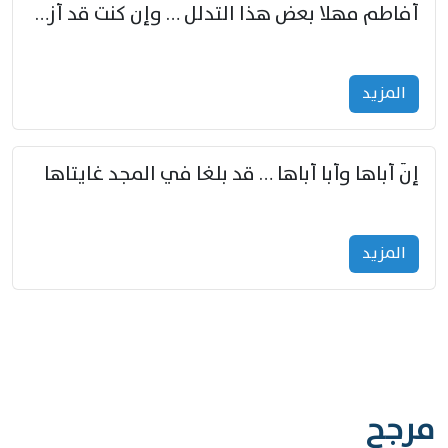
أفاطم مهلا بعض هذا التدلل … وإن كنت قد أزمعت صرمي فأجملي
المزید
إنّ أباها وأبا أباها … قد بلغا في المجد غايتاها
المزید
مرجح