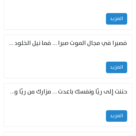
المزید
فصبرا في مجال الموت صبرا … فما نيل الخلود بمستطاع
المزید
حننت إلى ريّا ونفسك باعدت … مزارك من ريّا وشعباكما معا
المزید