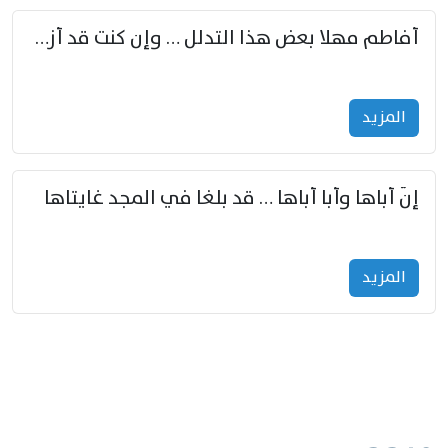
أفاطم مهلا بعض هذا التدلل … وإن كنت قد أزمعت صرمي فأجملي
المزید
إنّ أباها وأبا أباها … قد بلغا في المجد غايتاها
المزید