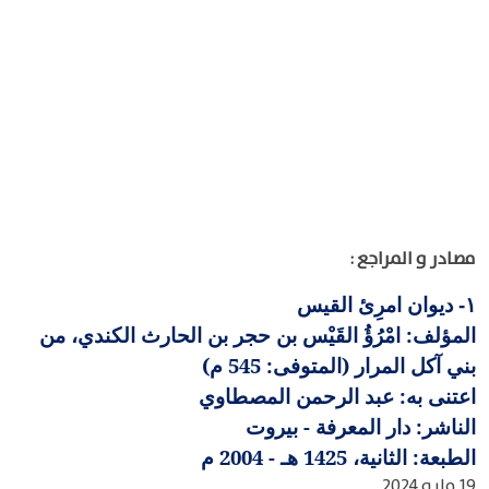
مصادر و المراجع :
ديوان امرِئ القيس
١-
المؤلف: امْرُؤُ القَيْس بن حجر بن الحارث الكندي، من
بني آكل المرار (المتوفى: 545 م)
اعتنى به: عبد الرحمن المصطاوي
الناشر: دار المعرفة - بيروت
الطبعة: الثانية، 1425 هـ - 2004 م
19 مايو 2024