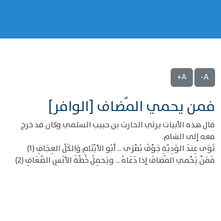
A+
A-
فمن يحمي المُضاف [الوافر]
قال هذه الأبيات يرثي الحارث بن حبيب السلمي وكان قد خرج
معه إلى الشام.
ثَوَى عِندَ الوَدِيّةِ جَوْفَ بُصْرَى ... أبُو الأيْتَامِ وَالكَلِّ العِجَافِ (1)
فَمَنْ يَحْمي المُضافَ إذا دَعَاهُ ... ويَحمِلُ خُطّةَ الأنَسِ الضِّعَافِ (2)