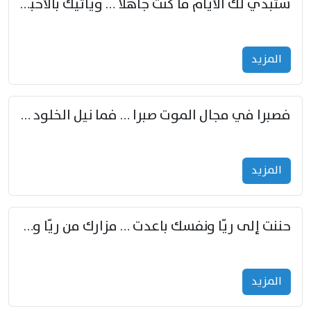
ستبدي لك الأيام ما كنت جاهلا … ويأتيك بالأخبار من لم تزوّد
المزید
فصبرا في مجال الموت صبرا … فما نيل الخلود بمستطاع
المزید
حننت إلى ريّا ونفسك باعدت … مزارك من ريّا وشعباكما معا
المزید