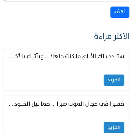
يُقدِّم
الأكثر قراءة
ستبدي لك الأيام ما كنت جاهلا … ويأتيك بالأخبار من لم تزوّد
المزید
فصبرا في مجال الموت صبرا … فما نيل الخلود بمستطاع
المزید