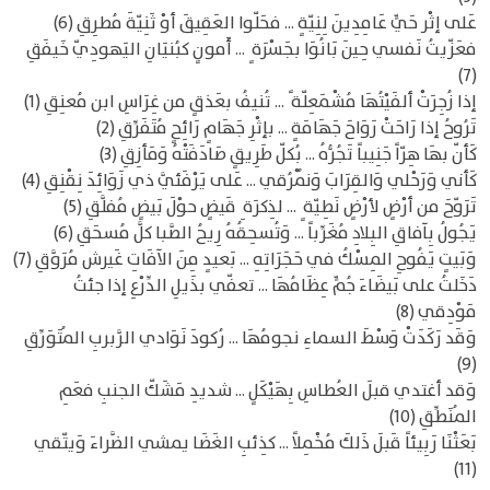
عَلى إثْر حَيٍّ عَامِدِينَ لِنِيّةٍ ... فحَلّوا العَقِيقَ أوْ ثَنِيّةَ مُطرِقِ (6)
فعَزّيتُ نَفسي حِينَ بَانُوَا بجَسْرَة ٍ ... أَمونٍ كبُنيَانِ اليَهودِيّ خَيفَقِ
(7)
إذا زُجِرَتْ ألفَيْتُهَا مُشْمَعِلّة ً ... تُنيفُ بعَذقٍ من غِرَاسِ ابن مُعنِقِ (1)
تَرُوحُ إذا رَاحَتْ رَوَاحَ جَهَامَةٍ ... بإثْرِ جَهَامٍ رَائِحٍ مُتَفَرِّقِ (2)
كَأنّ بهَا هِرّاً جَنِيباً تَجُرُّهُ ... بُكلّ طَرِيقٍ صَادَفَتْهُ وَمَأزِقِ (3)
كَأني وَرَحْلي وَالقِرَابَ وَنُمْرُقي ... عَلى يَرْفَئيَّ ذي زَوَائِدَ نِقْنِقِ (4)
تَرَوّحَ من أرْضٍ لأرْضٍ نَطِيّة ٍ ... لذِكرَة ِ قَيضٍ حوْلَ بَيضٍ مُفلَّقِ (5)
يَجُولُ بِآفاقِ البِلادِ مُغَرِّباً ... وَتُسحِقُهُ رِيحُ الصَّبا كلَّ مُسحَقِ (6)
وَبَيتٍ يَفُوحِ المِسْكُ في حَجَرَاتِهِ ... بَعيدٍ مِنَ الآفَاتِ غَيرش مُرَوَّقِ (7)
دَخَلتُ على بَيضَاءَ جُمٍّ عِظَامُهَا ... تعفّي بذَيلِ الدِّرْعِ إذا جئتُ
مَوْدِقي (8)
وَقَد رَكَدَتْ وَسْطَ السماءِ نجومُهَا ... رُكودَ نَوَادي الرَّبربِ المُتَوَرِّقِ
(9)
وَقد أغتدي قبلَ العُطاسِ بِهَيْكَلٍ ... شديدِ مَشَكّ الجنبِ فعَمِ
المُنَطِّقِ (10)
بَعَثْنَا رَبِيئاً قَبلَ ذَلكَ مُخْمِلاً ... كذِئبِ الغَضَا يمشي الضَّراءَ وَيتّقي
(11)