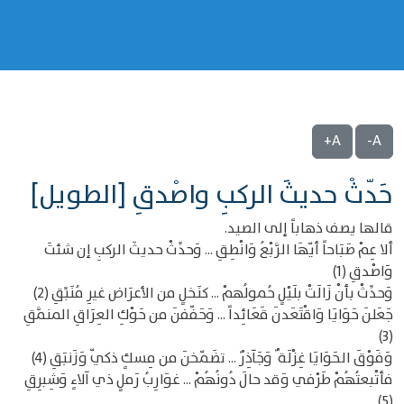
A+
A-
حَدّثْ حديثَ الركبِ واصْدقِ [الطويل]
قالها يصف ذهاباً إلى الصيد.
ألا عِمْ صَبَاحاً أيّهَا الرَّبْعُ وَانْطِقِ ... وَحدِّثْ حديثَ الركبِ إن شئتَ
وَاصْدقِ (1)
وَحدِّثْ بأنْ زَالَتْ بلَيْلٍ حُمولُهمْ ... كنَخلٍ من الأعرَاض غيرِ مُنَبِّقِ (2)
جَعَلنَ حَوَايَا وَاقْتَعَدنَ قَعَائِداً ... وَحَفّفنَ من حَوْكِ العِرَاقِ المنمَّقِ
(3)
وَفَوْقَ الحَوَايَا غِزْلَة ٌ وَجَآذِرٌ ... تضَمّخنَ من مِسكٍ ذكيّ وَزَنبَقِ (4)
فأتْبعتُهُمْ طَرْفي وَقد حالَ دُونُهُمْ ... غوَارِبُ رَملٍ ذي آلاءٍ وَشِبرِقِ
(5)