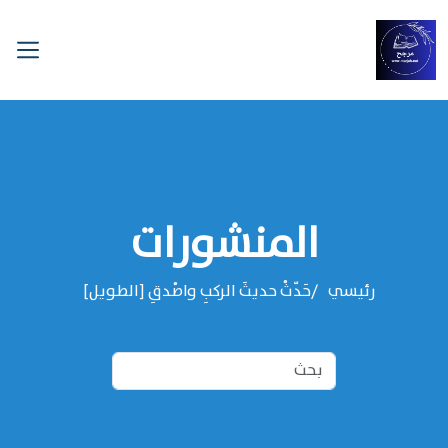
المنشورات
رئيسي
حَدّثْ حديثَ الركبِ واصْدقِ [الطويل]