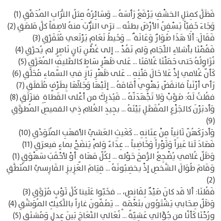
فَظَلَّ كمِثلِ الخشْفِ يَرْفَعُ رَأسَهُ ... وَسَائِرُهُ مِثلُ التُّرَابِ المُدَقِّقِ (1)
وَجَاءَ خَفِيّاً يَسْفِنُ الأرْضَ بطنُه ... ترَى التُّرْبَ منهُ لاصِقاً كلَّ مَلصَقِ (2)
فَقَالَ: ألَا هَذَا صُوَارٌ وَعَانَة ٌ ... وَخَيطُ نَعَامٍ يَرْتَعي مُتَفَرِّقِ (3)
فَقُمْنَا بأشلاءِ اللِّجَام وَلم نَقُدْ ... إلى غُصْنِ بَانٍ نَاصِرٍ لم يُحرَّقِ (4)
نُزَاوِلُهُ حَتى حَمَلْنَا غُلامَنَا ... عَلى ظَهْرِ سَاطٍ كالصَّليفِ المُعَرَّقِ (5)
كَأنّ غُلامي إذْ عَلا حَالَ مَتْنِهِ ... عَلى ظَهْرِ بَازٍ في السّماءِ مُحَلِّقِ (6)
رَأى أرْنَباً فانقَضّ يَهْوِي أمَامَهُ ... إلَيْهَا وَجَلاّهَا بِطَرْفٍ مُلَقلَقِ (7)
فقُلتُ لَهُ: صَوِّبْ وَلا تَجْهَدَنّهُ ... فَيُذرِكَ من أعْلى القَطاةِ ِ فتزَلَقِ (8)
وَأدبَرْنَ كالجَزْعِ المُفَصَّلِ بَيْنَهُ ... بجِيدِ الغُلام ذِي القميصِ المُطوَّقِ
(9)
وَأدرَكَهُنّ ثَانِياً مِنْ عِنَانِهِ ... كَغَيثِ العَشيّ الأقهَبِ المُتَوَدِّقِ (10)
فَصَادَ لَنا عَيراً وَثَوْراً وَخَاضِباً ... عِدَاءً وَلمْ يَنضَحْ بماءٍ فيعرَقِ (11)
وَظَلّ غُلامي يُضْجِعُ الرُّمحَ حَوْله ... لِكُلّ مَهَاة ٍ أوْ لأحْقَبَ سَهْوَقِ (1)
وَقَامَ طُوَالَ الشَّخصِ إذْ يخضِبُونَهُ ... قِيَامَ العَزِيزِ الفَارِسيِّ المُنَطَّقِ
(2)
فَقُلنَا: ألا قَد كانَ صَيْدٌ لِقَانِصٍ، ... فخَبّوا عَلَينا كُلَّ ثَوْبٍ مُزَوَّقِ (3)
وَظَلّ صِحَابي يَشْتَوُون بنَعْمَة ٍ ... يَصُفّونَ غاراً باللَّكيكِ المُوَشَّقِ (4)
ورُحْنَا كَأنّا من جُؤَاثي عَشِيّةً ... نُعَالي النِّعَاجَ بَينَ عِدلٍ وَمُشنَقِ (5)