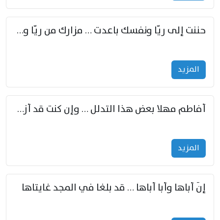
حننت إلى ريّا ونفسك باعدت … مزارك من ريّا وشعباكما معا
المزید
أفاطم مهلا بعض هذا التدلل … وإن كنت قد أزمعت صرمي فأجملي
المزید
إنّ أباها وأبا أباها … قد بلغا في المجد غايتاها