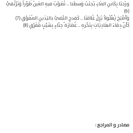
ورُحنَا بِكَابنِ المَاءِ يُجنَبُ وَسطَنا ... تُصَوَّبُ فيهِ العَينُ طَوْراً وَتَرْتَقيْ
(6)
وَأصْبَحَ زُهْلُولاً يُزِلُّ غُلامَنَا ... كَقِدحِ النَّضيّ باليَدَينِ المُفَوَّقِ (7)
كَأنّ دِمَاءَ الهَادِيَاتِ بِنَحْرهِ ... عُصَارَة ُ حِنّاءٍ بِشَيْبٍ مُفَرَّقِ (8)
مصادر و المراجع :