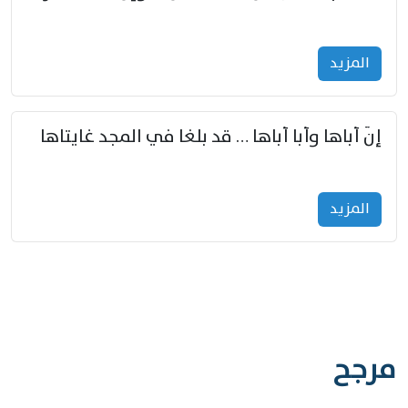
المزید
إنّ أباها وأبا أباها … قد بلغا في المجد غايتاها
المزید
مرجح