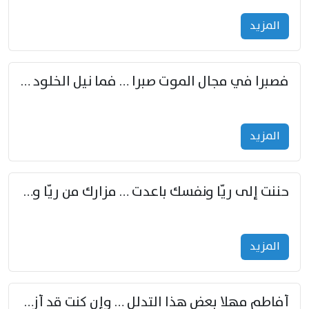
المزید
فصبرا في مجال الموت صبرا … فما نيل الخلود بمستطاع
المزید
حننت إلى ريّا ونفسك باعدت … مزارك من ريّا وشعباكما معا
المزید
أفاطم مهلا بعض هذا التدلل … وإن كنت قد أزمعت صرمي فأجملي