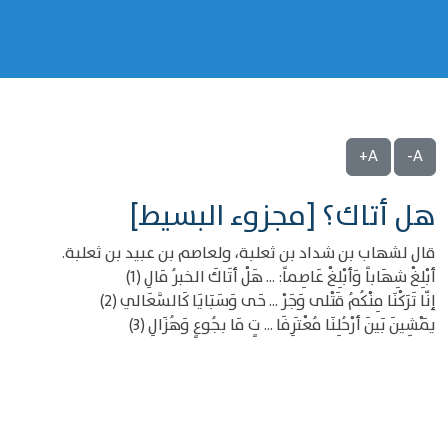
A+
A-
هل أتاك؟ [مجزوء البسيط]
قال لشهاب بن شداد بن ثعلبة، ولعاصم بن عبيد بن ثعلبة.
أبْلِغْ شِهَاباً وَأبْلِغْ عَاصِماً: ... هَلْ أتَاكَ الخبرُ مَالِ (1)
إنّا تَرَكْنَا مِنْكُمُ قَتْلى وَجَرْ ... حَى وَسَبَايَا كَالسَّعَالي (2)
يَمْشِينَ بَينَ أرْحُلِنَا مُعْتَرِفَا ... تٍ مَا بجُوعٍ وَهُزَالِ (3)