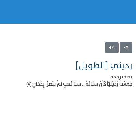
A+
A-
رديني [الطويل]
يصف رمحه.
جَمَعْتُ رُدَيْنِيّاً كَأنّ سِنَانَهُ ... سَنا لَهبٍ لمْ يَتّصِلْ بِدُخانِ (4)