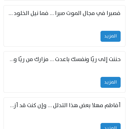
فصبرا في مجال الموت صبرا … فما نيل الخلود بمستطاع
المزید
حننت إلى ريّا ونفسك باعدت … مزارك من ريّا وشعباكما معا
المزید
أفاطم مهلا بعض هذا التدلل … وإن كنت قد أزمعت صرمي فأجملي
المزید