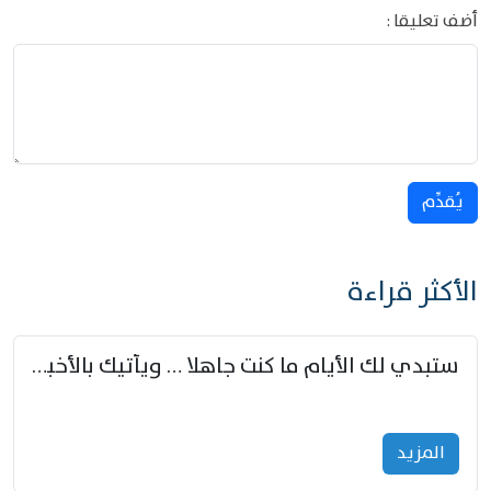
أضف تعليقا :
يُقدِّم
الأكثر قراءة
ستبدي لك الأيام ما كنت جاهلا … ويأتيك بالأخبار من لم تزوّد
المزید