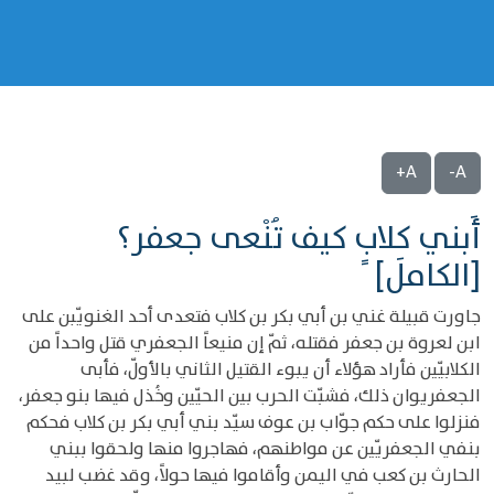
A+
A-
أَبني كِلابٍ كيف تُنْعى جعفر؟
[الكامل]
جاورت قبيلة غني بن أبي بكر بن كلاب فتعدى أحد الغنويّبن على
ابن لعروة بن جعفر فقتله، ثمّ إن منيعاً الجعفري قتل واحداً من
الكلابيّين فأراد هؤلاء أن يبوء القتيل الثاني بالأولّ، فأبى
الجعفريوان ذلك، فشبّت الحرب بين الحيّين وخُذل فيها بنو جعفر،
فنزلوا على حكم جوّاب بن عوف سيّد بني أبي بكر بن كلاب فحكم
بنفي الجعفريّين عن مواطنهم، فهاجروا منها ولحقوا ببني
الحارث بن كعب في اليمن وأقاموا فيها حولاً، وقد غضب لبيد