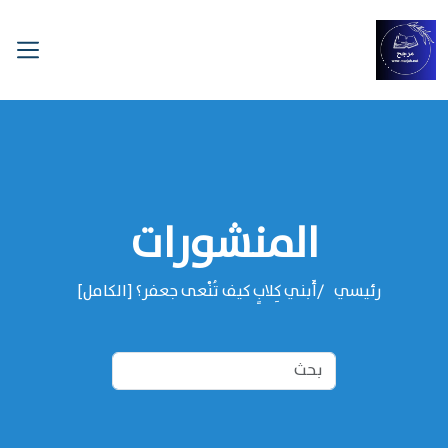
المنشورات
رئيسي
أَبني كِلابٍ كيف تُنْعى جعفر؟ [الكامل]