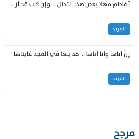
أفاطم مهلا بعض هذا التدلل … وإن كنت قد أزمعت صرمي فأجملي
المزید
إنّ أباها وأبا أباها … قد بلغا في المجد غايتاها
المزید
مرجح