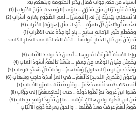
استياء من حكم جوّاب فقال يذكر الحكومة ويتهكّم به:
وَلَدَتْ بَنُو حُرْثانَ فَرْخَ مُحَرِّقٍ ... بِلوَى [الوَضيعة ِ مُرْتَجَ الأبْوابِ] (1)
لا تَسقِنِي بيَدَيْكَ إنْ لمِ [ألتَمِسْ] ... نَعَمَ الضَّجُوعِ بِغارَة ٍ أسْرابِ (2)
تَهْدي أوائِلَهُنَّ كُلُّ طِمِرَّة ٍ ... جَرْداءَ مِثْلَ [هِرَاوَةِ] الأعْزابِ (3)
وَمُقَطَّعٍ حَلَقَ الرِّحَالة ِ سابِحٍ ... بادٍ نَوَاجِذُهُ على الأظْرابِ (1)
يَخرُجْنَ مِن خَلَلِ الغُبارِ عَوابساً ... تَحْتَ العَجاجَةِ في الغُبارِ الكَابي
(2)
وإذا الأسِنَّة ُ أُشْرِعَتْ لنُحورِها ... أبدينَ حَدَّ نَواجِذِ الأنْيابِ (3)
يَحْمِلْنَ فِتْيانَ الوَغَى مِنْ جَعفرٍ ... شُعْثاً كأنَّهُمُ أُسُودُ الغابِ (4)
وَمُدَجَّجينَ تَرى [المغاوِلَ] وَسْطَهمْ ... وذُبابَ كُلِّ مُهنَّدٍ قِرضابِ (5)
يَرْعَوْنَ [مُنْخرِقَ اللَّديدِ] كأنَّهُمْ ... في العزِّ أسرَةُ حاجِبٍ وشِهَابِ (6)
أبَني كِلابٍ كَيفَ تُنْفَى جَعْفَرٌ ... وبَنُو ضُبَيْنَة َ حاضِرُو الأجبابِ (7)
قَتلوا ابنَ عُروة َ ثمَّ لَطُّوا دُونَهُ ... حتى [نُحاكِمَهُمْ] إلى جَوَّابِ (8)
بَينَ ابنِ قُطْرَة َ وابنِ هاتِكٍ عَرْشِهِ ... ما إنْ يَجُودُ لِوَافِدٍ بِخِطَابِ (9)
قَومٌ لَهُمْ عرفتْ معدٌّ فَضْلَها ... والحَقُّ يَعرِفُهُ ذَوُو الألْبَابِ