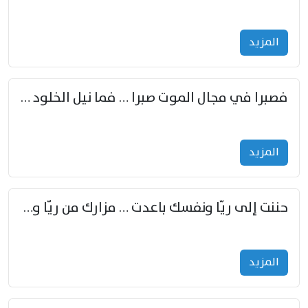
المزید
فصبرا في مجال الموت صبرا … فما نيل الخلود بمستطاع
المزید
حننت إلى ريّا ونفسك باعدت … مزارك من ريّا وشعباكما معا
المزید