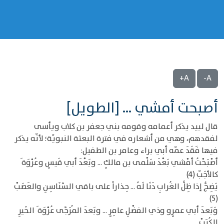
A+
A-
أصبحت أمشي ... [الطويل]
قال لبيد يذكر أعمامه وقومه بني جعفر بن كلاب ويأسى
لفقدهم، وهي من أشعاره في فترة البعثة النبويّة؛ لأنّه يذكر
فيها فَقَدَ عمّه أبي براء وعامر بن الطفيل:
أصْبَحْتُ أمْشي بَعْدَ سَلْمى بن مالكٍ ... وبَعْدَ أبي قَيسٍ وعُرْوَة َ
كالأجَبّ (4)
يَضِجُّ إذا ظِلُّ الغُرابِ دَنَا لَهُ ... حِذاراً على باقي السَّنَاسِنِ والعَصَبْ
(5)
وَبَعدَ أبي عمرٍو وذي الفضْلِ عامِرٍ ... وبَعدَ المُرَجَّى عُرْوَة َ الخَيرِ
للكُرَبْ