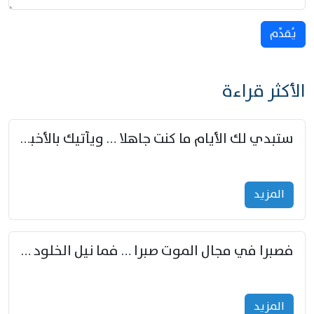
يُقدِّم
الأكثر قراءة
ستبدي لك الأيام ما كنت جاهلا … ويأتيك بالأخبار من لم تزوّد
المزید
فصبرا في مجال الموت صبرا … فما نيل الخلود بمستطاع
المزید