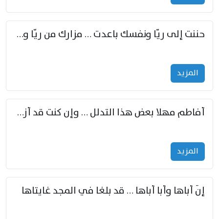
حننت إلى ريّا ونفسك باعدت … مزارك من ريّا وشعباكما معا
المزید
أفاطم مهلا بعض هذا التدلل … وإن كنت قد أزمعت صرمي فأجملي
المزید
إنّ أباها وأبا أباها … قد بلغا في المجد غايتاها