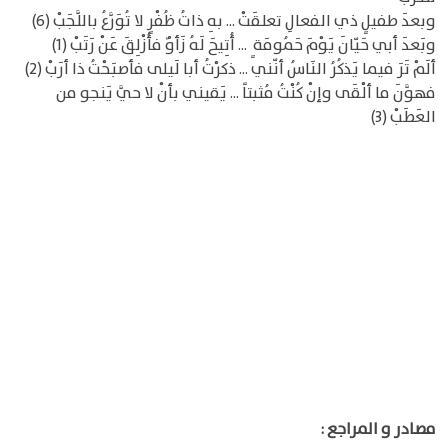
وبعدَ طفيلٍ ذي الفعالِ تعلقَتْ ... بهِ ذاتُ ظُفْرٍ لا تُوَرَّعُ باللَّجَبْ (6)
وبَعدَ أبي حَيّانَ يَوْمَ حَمُومَة ٍ ... أُتِيحَ لَهُ زَأوٌ فأُزْلِقَ عَنْ رَتَبْ (1)
ألَمْ تَرَ فيما يَذكُرُ النَاسُ أنّني ... ذكرْتُ أبا لَيلى فأصبَحْتُ ذا أرَبْ (2)
فهوَّنَ ما ألْقَى وإنْ كُنْتُ مُثبتاً ... يَقيني بأنْ لا حيَّ يَنجو من
العَطَبْ (3)
مصادر و المراجع :