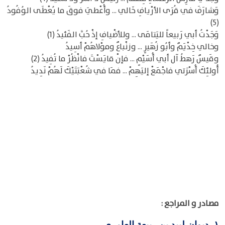
وَشارَفَ في قُرَى الأرْيافِ خَالي ... وأُعْطيَ فوقَ ما يُعْطَى الوُفُودُ
(5)
وَجَدْتُ أبي رَبيعاً لليَتامَى ... وللأضْيافِ إذْ حُبَّ الفَئيدُ (1)
وخالي خِدْيَمٌ وأبُو زُهَيرٍ ... وزنْباعٌ وموْلاهُمْ أسِيدُ
وقَيسٌ رَهطُ آل أبي أُسَيْمٍ ... فإنْ قايَسْتَ فانْظُرْ ما تُفِيدُ (2)
أُولئِكَ أُسْرَتي فاجْمَعْ إليَهِمْ ... فمَا في شُعْبَتَيْكَ لَهُمْ نَدِيدُ
مصادر و المراجع :
ديوان لبيد بن ربيعة العامري
١-