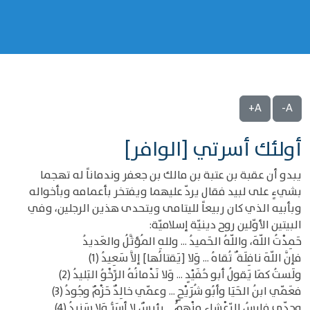
A+
A-
أولئك أسرتي [الوافر]
يبدو أن عقبة بن عتبة بن مالك بن جعفر وندماناً له تهجما
بشيءٍ على لبيد فقال يردّ عليهما ويفتخر بأعمامه وبأخواله
وبأبيه الذي كان ربيعاً لليتامى ويتحدى هذين الرجلين، وفي
البيتين الأوّلين روح دينيّة إسلاميّة:
حَمِدْتُ اللّهَ، واللّهُ الحَميدُ ... وللهِ المُؤثَّلُ والعَديدُ
فإنَّ اللّهَ نافِلَة ٌ تُقاهُ ... وَلا [يَقتالُها] إلاَّ سَعِيدُ (1)
ولَستُ كمَا يَقولُ أبو حُفَيْدٍ ... وَلا نَدْمانُهُ الرِّخْوُ البَليدُ (2)
فعَمّي ابنُ الحَيَا وأبُو شُرَيْحٍ ... وعمّي خالِدٌ حَزْمٌ وجُودُ (3)
وجدّي فارِسُ الرّعْشاءِ مِنْهمُْ ... رئيسٌ لا أسَرُّ وَلا سَنيدُ (4)