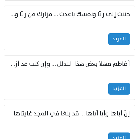
حننت إلى ريّا ونفسك باعدت … مزارك من ريّا وشعباكما معا
المزید
أفاطم مهلا بعض هذا التدلل … وإن كنت قد أزمعت صرمي فأجملي
المزید
إنّ أباها وأبا أباها … قد بلغا في المجد غايتاها
المزید