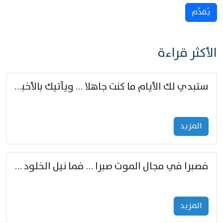
يُقدِّم
الأكثر قراءة
ستبدي لك الأيام ما كنت جاهلا … ويأتيك بالأخبار من لم تزوّد
المزید
فصبرا في مجال الموت صبرا … فما نيل الخلود بمستطاع
المزید